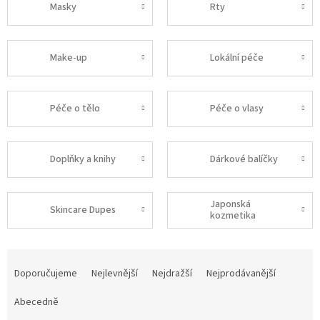
Masky
Rty
Make-up
Lokální péče
Péče o tělo
Péče o vlasy
Doplňky a knihy
Dárkové balíčky
Japonská
Skincare Dupes
kozmetika
Ř
a
Doporučujeme
Nejlevnější
Nejdražší
Nejprodávanější
z
e
Abecedně
n