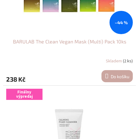
u
k
t
ů
–44 %
BARULAB The Clean Vegan Mask (Multi) Pack 10ks
Skladem
(2 ks)
Do košíku
238 Kč
Finálny
výpredaj