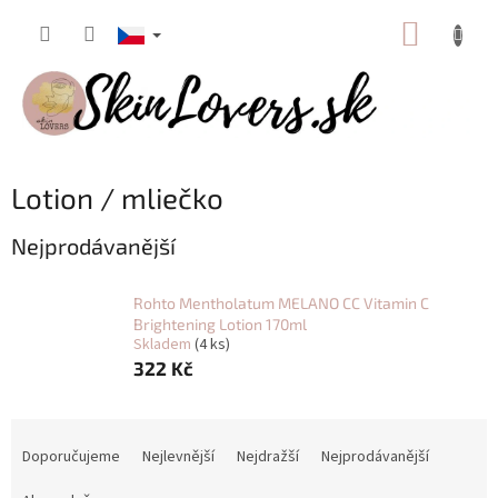
Přejít
NÁKUP
na
obsah
KOŠÍK
Lotion / mliečko
Nejprodávanější
Rohto Mentholatum MELANO CC Vitamin C
Brightening Lotion 170ml
Skladem
(4 ks)
322 Kč
Ř
a
Doporučujeme
Nejlevnější
Nejdražší
Nejprodávanější
z