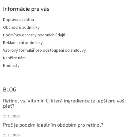
p
Informácie pre vás
i
s
Doprava a platba
u
Obchodní podmínky
Podmínky ochrany osobních údajů
Reklamační podmínky
Vzorový formulář pro odstoupení od smlouvy
Napište nám
Kontakty
BLOG
Retinol vs. Vitamin C: která ingredience je lepší pro vaši
pleť?
23.10.2025
Proč je podzim ideálním obdobím pro retinol?
21.10.2025