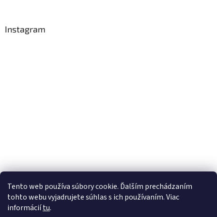
Instagram
Tento web používa súbory cookie. Ďalším prechádzaním
tohto webu vyjadrujete súhlas s ich používaním. Viac
Sledovat na Instagramu
informácií
tu
.