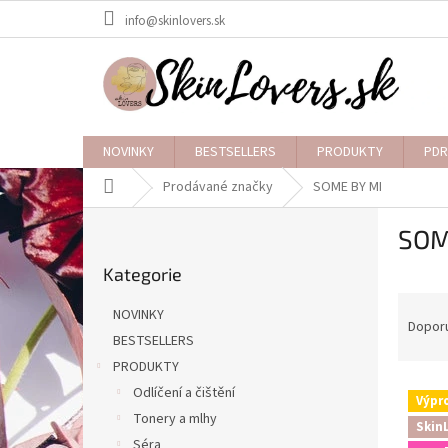
Přejít
info@skinlovers.sk
na
obsah
NOVINKY
BESTSELLERS
PRODUKTY
PDR
Domů
Prodávané značky
SOME BY MI
P
SOM
o
Přeskočit
s
Kategorie
kategorie
t
Ř
r
NOVINKY
a
a
Dopor
BESTSELLERS
z
n
PRODUKTY
e
n
V
n
í
Odlíčení a čištění
Výpr
ý
í
p
Tonery a mlhy
Skin
p
p
a
Séra