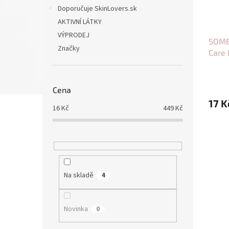
Doporučuje SkinLovers.sk
AKTIVNÍ LÁTKY
VÝPRODEJ
SOME
Značky
Care
Cena
17 K
16
Kč
449
Kč
Na skladě
4
Novinka
0