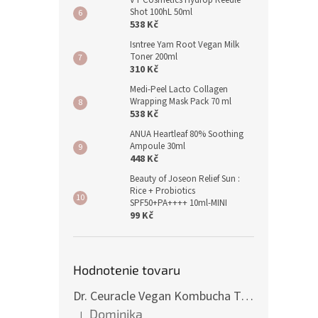
VT Cosmetics Hydrop Reedle
Shot 100hL 50ml
538 Kč
Isntree Yam Root Vegan Milk
Toner 200ml
310 Kč
Medi-Peel Lacto Collagen
Wrapping Mask Pack 70 ml
538 Kč
ANUA Heartleaf 80% Soothing
Ampoule 30ml
448 Kč
Beauty of Joseon Relief Sun :
Rice + Probiotics
SPF50+PA++++ 10ml-MINI
99 Kč
Hodnotenie tovaru
Dr. Ceuracle Vegan Kombucha Tea Gel Cream 75g
Dominika
|