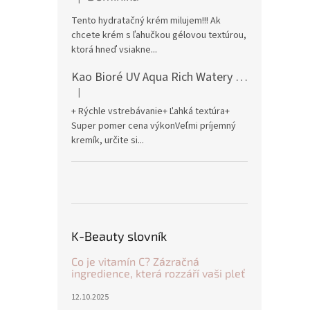
Hodnocení produktu je 5 z 5 hvězdiček.
Tento hydratačný krém milujem!!! Ak
chcete krém s ľahučkou gélovou textúrou,
ktorá hneď vsiakne...
Kao Bioré UV Aqua Rich Watery Essence Sunscreen SPF50+ PA++++ 70g
|
Hodnocení produktu je 5 z 5 hvězdiček.
+ Rýchle vstrebávanie+ Ľahká textúra+
Super pomer cena výkonVeľmi príjemný
kremík, určite si...
K-Beauty slovník
Co je vitamín C? Zázračná
ingredience, která rozzáří vaši pleť
12.10.2025