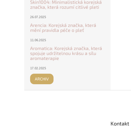
Skin1004: Minimalistická korejská
značka, která rozumí citlivé pleti
26.07.2025
Arencia: Korejská značka, která
mění pravidla péče o pleť
11.06.2025
Aromatica: Korejská značka, která
spojuje udržitelnou krásu a sílu
aromaterapie
17.02.2025
ARCHIV
Z
á
p
a
t
Kontakt
í