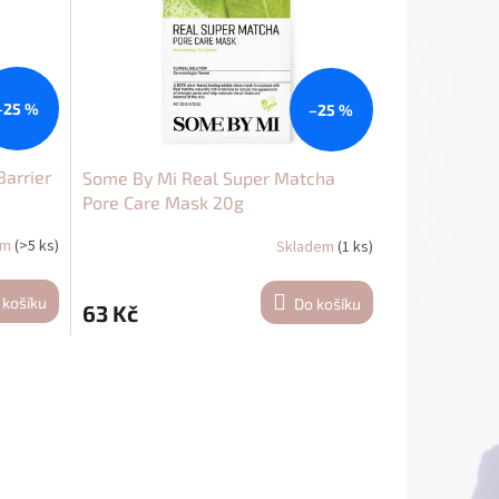
–25 %
–25 %
Barrier
Some By Mi Real Super Matcha
Pore Care Mask 20g
em
(>5 ks)
Skladem
(1 ks)
 košíku
Do košíku
63 Kč