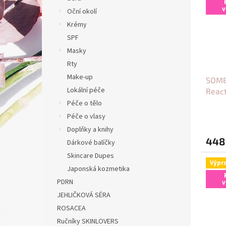
i
r
n
v
Oční okolí
s
o
e
Krémy
p
d
l
r
u
SPF
o
k
Masky
d
t
Rty
u
ů
Make-up
SOME 
k
Lokální péče
React
t
ů
Péče o tělo
Péče o vlasy
Doplňky a knihy
448
Dárkové balíčky
Skincare Dupes
Výpr
Japonská kozmetika
PDRN
v
JEHLIČKOVÁ SÉRA
ROSACEA
Ručníky SKINLOVERS