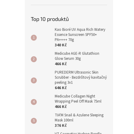
Top 10 produktů
Kao Bioré UV Aqua Rich Watery
Essence Sunscreen SPF50+
PA++++ 70g
340 Kč
Medicube AGE-R Glutathion
Glow Serum 30g
466 Kč
PUREDERM Ultrasonic Skin
Scrubber - Bezdrôtový kavitačný
peeling 3v1
646 Kč
Medicube Collagen Night
Wrapping Peel Off Mask 75ml
466 Kč
TIA'M Snail & Azulene Sleeping
Mask 100ml
376 Kč