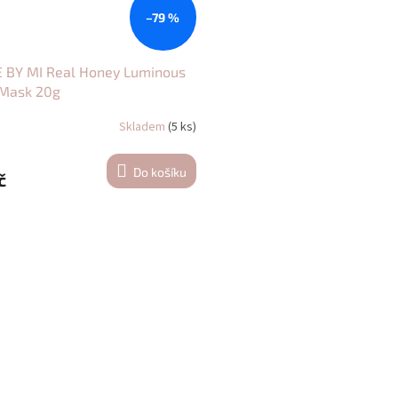
–79 %
 BY MI Real Honey Luminous
 Mask 20g
Skladem
(5 ks)
Do košíku
č
O
v
l
á
d
a
c
í
p
r
v