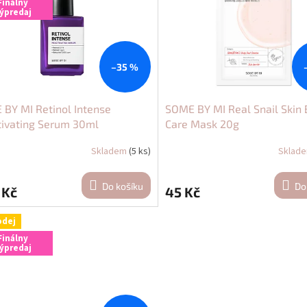
Finálny
ýpredaj
–35 %
BY MI Retinol Intense
SOME BY MI Real Snail Skin 
ivating Serum 30ml
Care Mask 20g
Skladem
(5 ks)
Sklad
Do košíku
Do
 Kč
45 Kč
odej
Finálny
ýpredaj