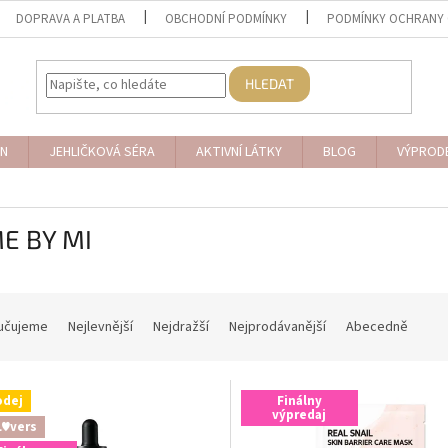
DOPRAVA A PLATBA
OBCHODNÍ PODMÍNKY
PODMÍNKY OCHRANY 
HLEDAT
N
JEHLIČKOVÁ SÉRA
AKTIVNÍ LÁTKY
BLOG
VÝPROD
E BY MI
učujeme
Nejlevnější
Nejdražší
Nejprodávanější
Abecedně
odej
Finálny
výpredaj
L♥vers