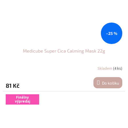
–25 %
Medicube Super Cica Calming Mask 22g
Skladem
(4 ks)
Do košíku
81 Kč
Finálny
výpredaj