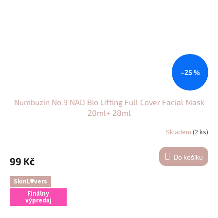
–25 %
Numbuzin No.9 NAD Bio Lifting Full Cover Facial Mask
20ml+ 28ml
Skladem
(2 ks)
Do košíku
99 Kč
SkinL♥vers
Finálny
výpredaj