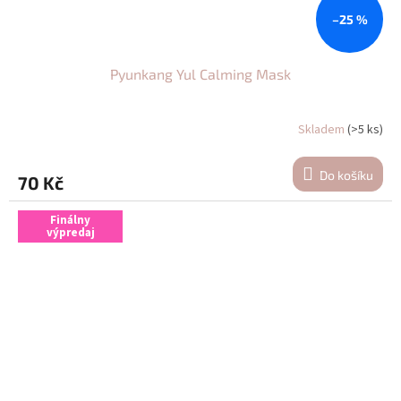
–25 %
Pyunkang Yul Calming Mask
Skladem
(>5 ks)
Do košíku
70 Kč
Finálny
výpredaj