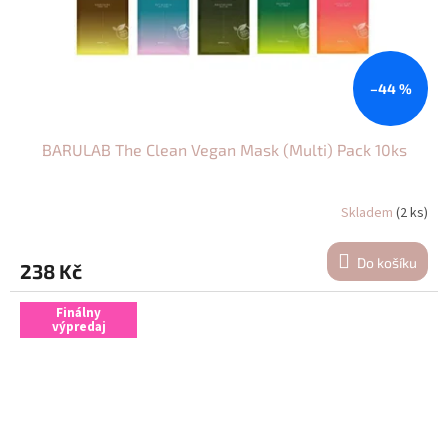
–44 %
BARULAB The Clean Vegan Mask (Multi) Pack 10ks
Skladem
(2 ks)
Do košíku
238 Kč
Finálny
výpredaj