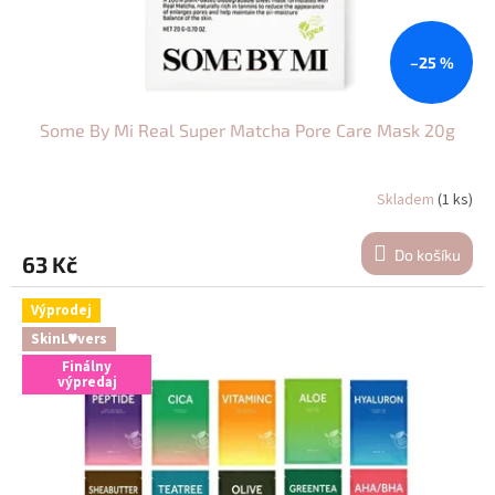
–25 %
Some By Mi Real Super Matcha Pore Care Mask 20g
Skladem
(1 ks)
Do košíku
63 Kč
Výprodej
SkinL♥vers
Finálny
výpredaj