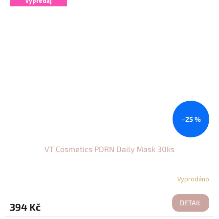
výpredaj
–25 %
VT Cosmetics PDRN Daily Mask 30ks
Vyprodáno
DETAIL
394 Kč