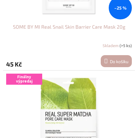
t
ů
–25 %
SOME BY MI Real Snail Skin Barrier Care Mask 20g
Skladem
(>5 ks)
Do košíku
45 Kč
Finálny
výpredaj