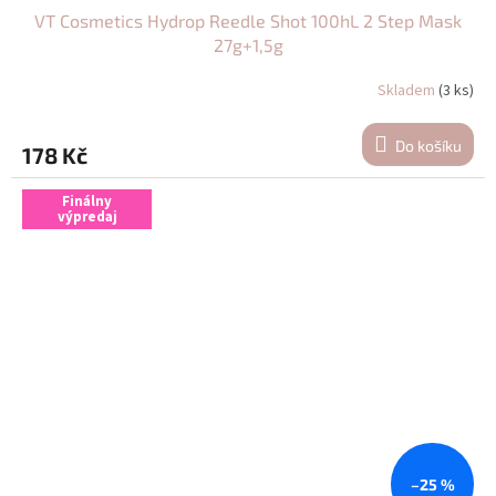
VT Cosmetics Hydrop Reedle Shot 100hL 2 Step Mask
27g+1,5g
Skladem
(3 ks)
Do košíku
178 Kč
Finálny
výpredaj
–25 %