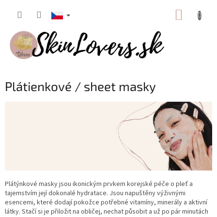
Přejít
NÁKUP
na
obsah
KOŠÍK
Plátienkové / sheet masky
Plátýnkové masky jsou ikonickým prvkem korejské péče o pleť a
tajemstvím její dokonalé hydratace. Jsou napuštěny výživnými
esencemi, které dodají pokožce potřebné vitamíny, minerály a aktivní
látky. Stačí si je přiložit na obličej, nechat působit a už po pár minutách