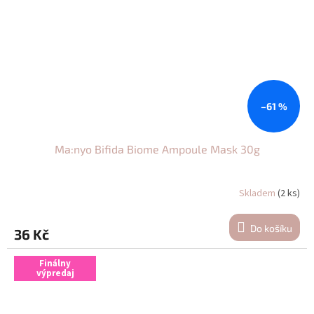
–61 %
Ma:nyo Bifida Biome Ampoule Mask 30g
Skladem
(2 ks)
Do košíku
36 Kč
Finálny
výpredaj