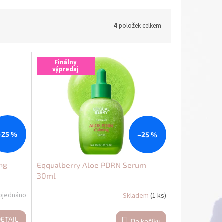
4
položek celkem
Finálny
výpredaj
–25 %
–25 %
ng
Eqqualberry Aloe PDRN Serum
30ml
bjednáno
Skladem
(1 ks)
DETAIL
Do košíku