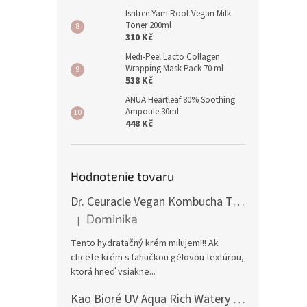
Isntree Yam Root Vegan Milk
Toner 200ml
310 Kč
Medi-Peel Lacto Collagen
Wrapping Mask Pack 70 ml
538 Kč
ANUA Heartleaf 80% Soothing
Ampoule 30ml
448 Kč
Hodnotenie tovaru
Dr. Ceuracle Vegan Kombucha Tea Gel Cream 75g
Dominika
|
Hodnocení produktu je 5 z 5 hvězdiček.
Tento hydratačný krém milujem!!! Ak
chcete krém s ľahučkou gélovou textúrou,
ktorá hneď vsiakne...
Kao Bioré UV Aqua Rich Watery Essence Sunscreen SPF50+ PA++++ 70g