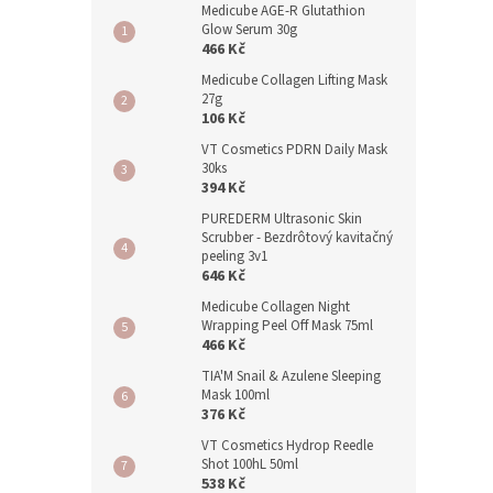
Medicube AGE-R Glutathion
Glow Serum 30g
466 Kč
Medicube Collagen Lifting Mask
27g
106 Kč
VT Cosmetics PDRN Daily Mask
30ks
394 Kč
PUREDERM Ultrasonic Skin
Scrubber - Bezdrôtový kavitačný
peeling 3v1
646 Kč
Medicube Collagen Night
Wrapping Peel Off Mask 75ml
466 Kč
TIA'M Snail & Azulene Sleeping
Mask 100ml
376 Kč
VT Cosmetics Hydrop Reedle
Shot 100hL 50ml
538 Kč