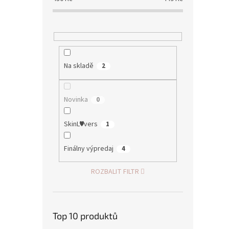
Na skladě
2
Novinka
0
SkinL♥vers
1
Finálny výpredaj
4
ROZBALIT FILTR
Top 10 produktů