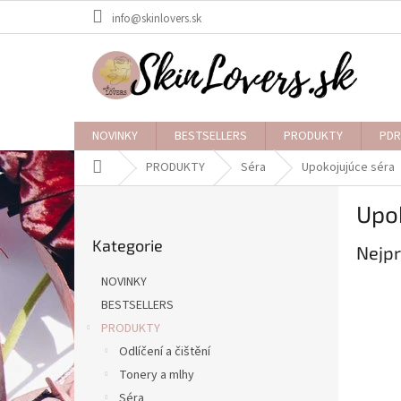
Přejít
info@skinlovers.sk
na
obsah
NOVINKY
BESTSELLERS
PRODUKTY
PDR
Domů
PRODUKTY
Séra
Upokojujúce séra
P
Upo
o
Přeskočit
s
Kategorie
kategorie
Nejpr
t
r
NOVINKY
a
BESTSELLERS
n
PRODUKTY
n
í
Odlíčení a čištění
p
Tonery a mlhy
a
Séra