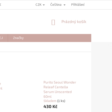
CZK
Čeština
OSOBNÍCH ÚDAJŮ
REKLAMAČNÍ PODMÍNKY
Přihlášení
VZOROVÝ FORMULÁŘ PR
NÁKUPNÍ
Prázdný košík
KOŠÍK
EJ
Značky
Purito Seoul Wonder
e
Releaf Centella
ml
Serum Unscented
60ml
Skladem
(1 ks)
430 Kč