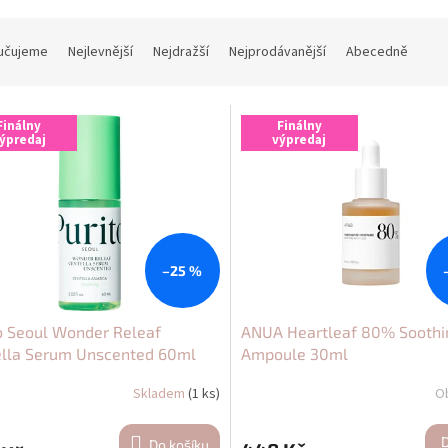
učujeme
Nejlevnější
Nejdražší
Nejprodávanější
Abecedně
Finálny
Finálny
ýpredaj
výpredaj
–25 %
o Seoul Wonder Releaf
ANUA Heartleaf 80% Soothi
ella Serum Unscented 60ml
Ampoule 30ml
Skladem
(1 ks)
O
Do košíku