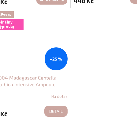
448 Kč
 Kč
L♥vers
Finálny
ýpredaj
–25 %
1004 Madagascar Centella
o-Cica Intensive Ampoule
Na dotaz
DETAIL
 Kč
O
v