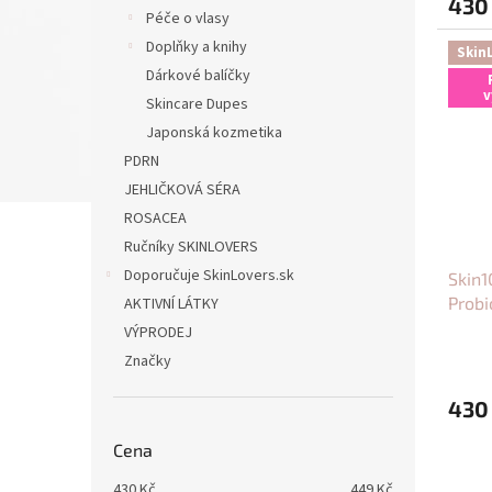
430
Péče o vlasy
Doplňky a knihy
Skin
Dárkové balíčky
v
Skincare Dupes
Japonská kozmetika
PDRN
JEHLIČKOVÁ SÉRA
ROSACEA
Ručníky SKINLOVERS
Doporučuje SkinLovers.sk
Skin
Probi
AKTIVNÍ LÁTKY
50ml
VÝPRODEJ
Značky
430
Cena
430
Kč
449
Kč