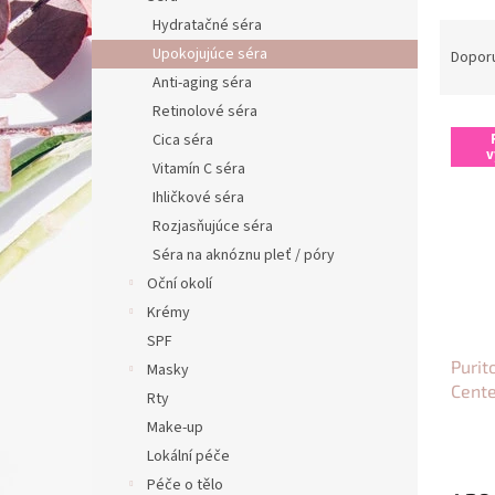
n
Hydratačné séra
Ř
e
a
Upokojujúce séra
Dopor
l
z
Anti-aging séra
e
Retinolové séra
V
n
Cica séra
ý
í
v
Vitamín C séra
p
p
Ihličkové séra
i
r
s
o
Rozjasňujúce séra
p
d
Séra na aknóznu pleť / póry
r
u
Oční okolí
o
k
Krémy
d
t
SPF
u
ů
Purit
k
Masky
Cent
t
Rty
ů
Make-up
Lokální péče
Péče o tělo