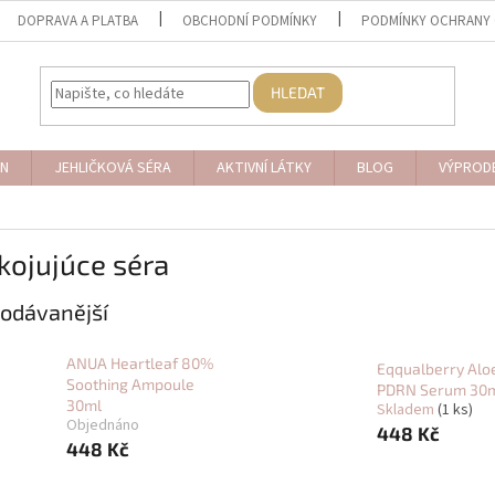
DOPRAVA A PLATBA
OBCHODNÍ PODMÍNKY
PODMÍNKY OCHRANY 
HLEDAT
N
JEHLIČKOVÁ SÉRA
AKTIVNÍ LÁTKY
BLOG
VÝPROD
kojujúce séra
odávanější
ANUA Heartleaf 80%
Eqqualberry Alo
Soothing Ampoule
PDRN Serum 30
30ml
Skladem
(1 ks)
Objednáno
448 Kč
448 Kč