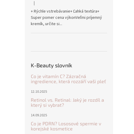
|
Hodnocení produktu je 5 z 5 hvězdiček.
+ Rýchle vstrebávanie+ Ľahká textúra+
Super pomer cena výkonVeľmi príjemný
kremík, určite si...
K-Beauty slovník
Co je vitamín C? Zázračná
ingredience, která rozzáří vaši pleť
12.10.2025
Retinol vs. Retinal: Jaký je rozdíl a
který si vybrat?
14.09.2025
Co je PDRN? Lososové spermie v
korejské kosmetice