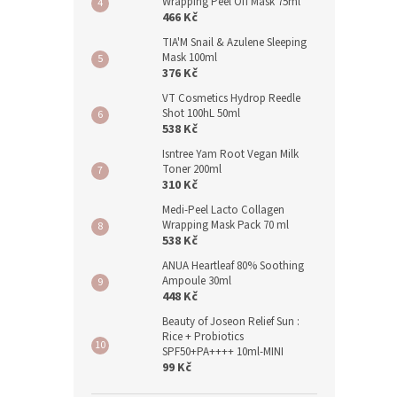
Wrapping Peel Off Mask 75ml
466 Kč
TIA'M Snail & Azulene Sleeping
Mask 100ml
376 Kč
VT Cosmetics Hydrop Reedle
Shot 100hL 50ml
538 Kč
Isntree Yam Root Vegan Milk
Toner 200ml
310 Kč
Medi-Peel Lacto Collagen
Wrapping Mask Pack 70 ml
538 Kč
ANUA Heartleaf 80% Soothing
Ampoule 30ml
448 Kč
Beauty of Joseon Relief Sun :
Rice + Probiotics
SPF50+PA++++ 10ml-MINI
99 Kč