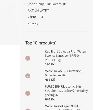
Doporučuje SkinLovers.sk
AKTIVNÍ LÁTKY
VÝPRODEJ
Značky
Top 10 produktů
Kao Bioré UV Aqua Rich Watery
Essence Sunscreen SPF50+
PA++++ 70g
340 Kč
Medicube AGE-R Glutathion
Glow Serum 30g
466 Kč
PUREDERM Ultrasonic Skin
Scrubber - Bezdrôtový kavitačný
peeling 3v1
646 Kč
Medicube Collagen Night