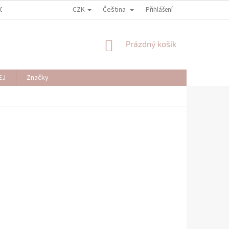
CZK
Čeština
OSOBNÍCH ÚDAJŮ
REKLAMAČNÍ PODMÍNKY
Přihlášení
VZOROVÝ FORMULÁŘ PR
NÁKUPNÍ
Prázdný košík
KOŠÍK
EJ
Značky