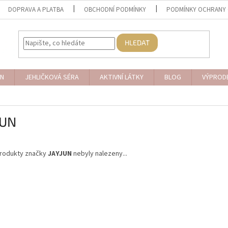
DOPRAVA A PLATBA
OBCHODNÍ PODMÍNKY
PODMÍNKY OCHRANY 
HLEDAT
N
JEHLIČKOVÁ SÉRA
AKTIVNÍ LÁTKY
BLOG
VÝPROD
JUN
rodukty značky
JAYJUN
nebyly nalezeny...