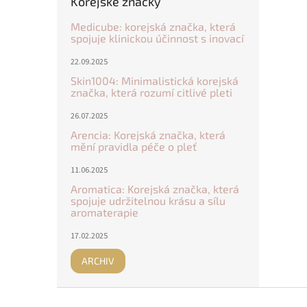
Kórejské značky
Medicube: korejská značka, která
spojuje klinickou účinnost s inovací
22.09.2025
Skin1004: Minimalistická korejská
značka, která rozumí citlivé pleti
26.07.2025
Arencia: Korejská značka, která
mění pravidla péče o pleť
11.06.2025
Aromatica: Korejská značka, která
spojuje udržitelnou krásu a sílu
aromaterapie
17.02.2025
ARCHIV
Z