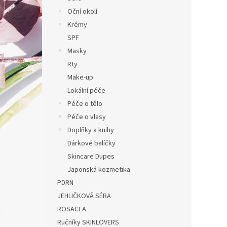
n
Oční okolí
e
Krémy
l
SPF
Masky
Rty
Make-up
Lokální péče
Péče o tělo
Péče o vlasy
Doplňky a knihy
Dárkové balíčky
Skincare Dupes
Japonská kozmetika
PDRN
JEHLIČKOVÁ SÉRA
ROSACEA
Ručníky SKINLOVERS