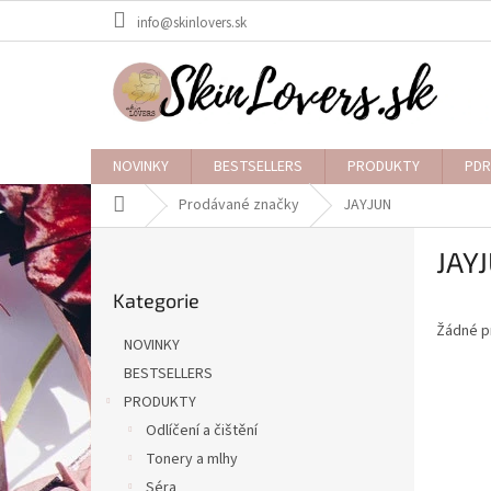
Přejít
info@skinlovers.sk
na
obsah
NOVINKY
BESTSELLERS
PRODUKTY
PDR
Domů
Prodávané značky
JAYJUN
P
JAY
o
Přeskočit
s
Kategorie
kategorie
t
Žádné p
r
NOVINKY
a
BESTSELLERS
n
PRODUKTY
n
í
Odlíčení a čištění
p
Tonery a mlhy
a
Séra