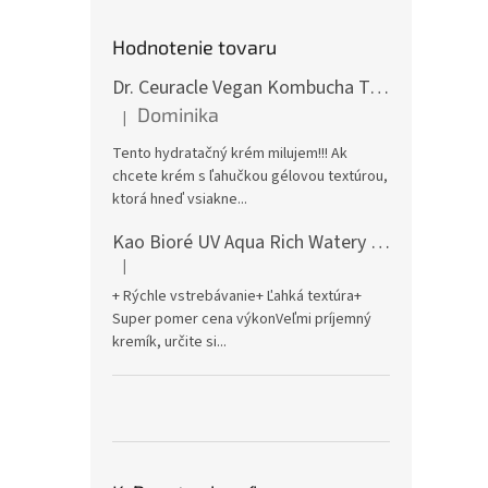
Hodnotenie tovaru
Dr. Ceuracle Vegan Kombucha Tea Gel Cream 75g
Dominika
|
Hodnocení produktu je 5 z 5 hvězdiček.
Tento hydratačný krém milujem!!! Ak
chcete krém s ľahučkou gélovou textúrou,
ktorá hneď vsiakne...
Kao Bioré UV Aqua Rich Watery Essence Sunscreen SPF50+ PA++++ 70g
|
Hodnocení produktu je 5 z 5 hvězdiček.
+ Rýchle vstrebávanie+ Ľahká textúra+
Super pomer cena výkonVeľmi príjemný
kremík, určite si...