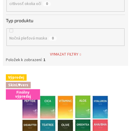
citlivosť okolia očí
0
Typ produktu
Nočná pleťová maska
0
VYMAZAT FILTRY
Položek k zobrazení:
1
V
Výprodej
ý
SkinL♥vers
p
Finálny
i
výpredaj
s
p
r
o
d