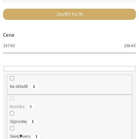
í
p
ZAVŘÍT FILTR
r
o
d
Cena
u
237
Kč
238
Kč
k
t
ů
Na skladě
1
Novinka
0
Výprodej
1
SkinL♥vers
1