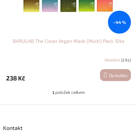
u
k
t
ů
–44 %
BARULAB The Clean Vegan Mask (Multi) Pack 10ks
Skladem
(2 ks)
Do košíku
238 Kč
1
položek celkem
O
v
l
Z
á
á
d
p
a
a
Kontakt
c
t
í