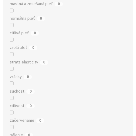
mastná a zmiešaná pleť
0
normálna pleť
0
citlivá pleť
0
zrelá pleť
0
strata elasticity
0
vrásky
0
suchosť
0
citlivosť
0
začervenanie
0
pálenie
0