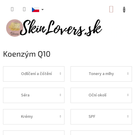
Přejít
NÁKUP
na
obsah
KOŠÍK
Koenzým Q10
Odlíčení a čištění
Tonery a mlhy
Séra
Oční okolí
Krémy
SPF