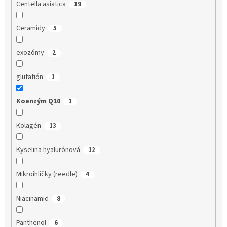
Centella asiatica
19
Ceramidy
5
exozómy
2
glutatión
1
Koenzým Q10
1
Kolagén
13
Kyselina hyalurónová
12
Mikroihličky (reedle)
4
Niacinamid
8
Panthenol
6