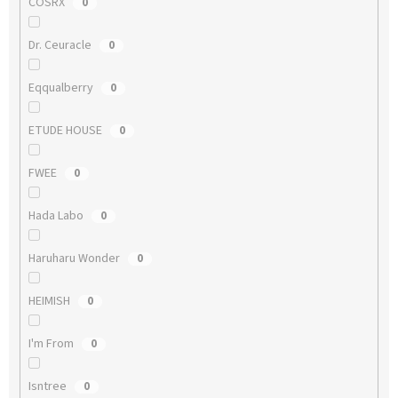
COSRX
0
Dr. Ceuracle
0
Eqqualberry
0
ETUDE HOUSE
0
FWEE
0
Hada Labo
0
Haruharu Wonder
0
HEIMISH
0
I'm From
0
Isntree
0