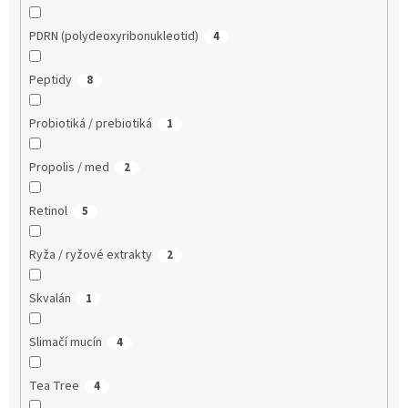
PDRN (polydeoxyribonukleotid)
4
Peptidy
8
Probiotiká / prebiotiká
1
Propolis / med
2
Retinol
5
Ryža / ryžové extrakty
2
Skvalán
1
Slimačí mucín
4
Tea Tree
4