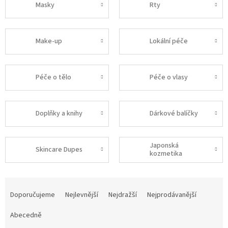
Masky
Rty
Make-up
Lokální péče
Péče o tělo
Péče o vlasy
Doplňky a knihy
Dárkové balíčky
Japonská
Skincare Dupes
kozmetika
Ř
a
Doporučujeme
Nejlevnější
Nejdražší
Nejprodávanější
z
e
Abecedně
n