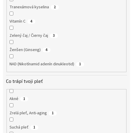
Tranexámová kyselina
2
Vitamín C
4
Zelený čaj / Čierny čaj
3
Ženšen (Ginseng)
4
NAD (Nikotínamid adenín dinukleotid)
1
Co trápí tvoji pleť
Akné
1
Zrelá pleť, Anti-aging
1
Suchá pleť
1