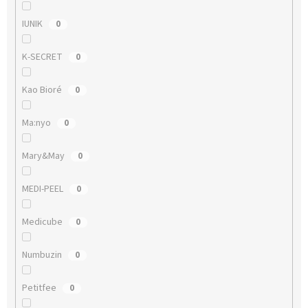
IUNIK
0
K-SECRET
0
Kao Bioré
0
Ma:nyo
0
Mary&May
0
MEDI-PEEL
0
Medicube
0
Numbuzin
0
Petitfee
0