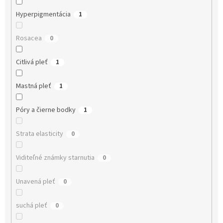
Hyperpigmentácia
1
Rosacea
0
Citlivá pleť
1
Mastná pleť
1
Póry a čierne bodky
1
Strata elasticity
0
Viditeľné známky starnutia
0
Unavená pleť
0
suchá pleť
0