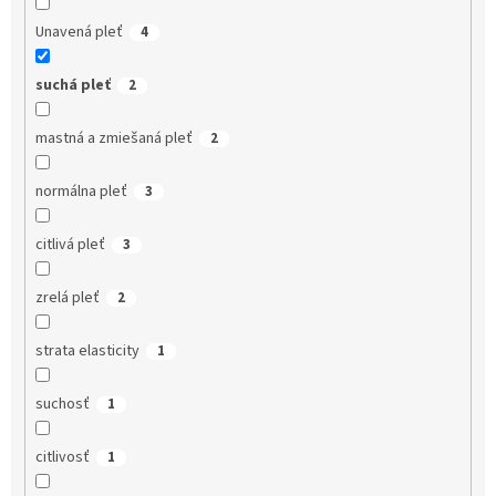
Unavená pleť
4
suchá pleť
2
mastná a zmiešaná pleť
2
normálna pleť
3
citlivá pleť
3
zrelá pleť
2
strata elasticity
1
suchosť
1
citlivosť
1