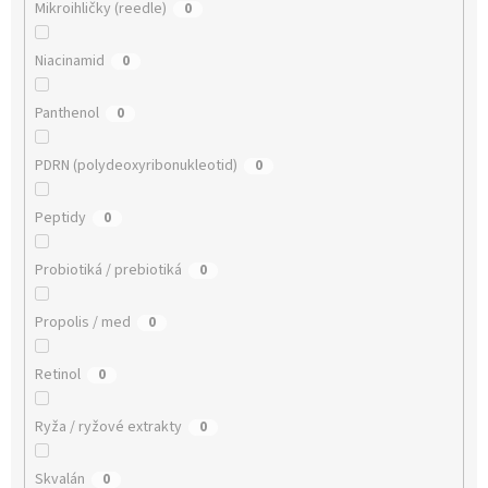
Mikroihličky (reedle)
0
Niacinamid
0
Panthenol
0
PDRN (polydeoxyribonukleotid)
0
Peptidy
0
Probiotiká / prebiotiká
0
Propolis / med
0
Retinol
0
Ryža / ryžové extrakty
0
Skvalán
0