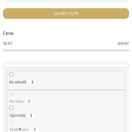
í
p
ZAVŘÍT FILTR
r
o
d
Cena
u
56
Kč
430
Kč
k
t
ů
Na skladě
2
Novinka
0
Výprodej
1
SkinL♥vers
0