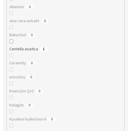
allantoin
0
aloe vera extrakt
0
Bakuchiol
0
Centella asiatica
1
Ceramidy
0
exozómy
0
Koenzým Q10
0
Kolagén
0
Kyselina hyalurónová
0