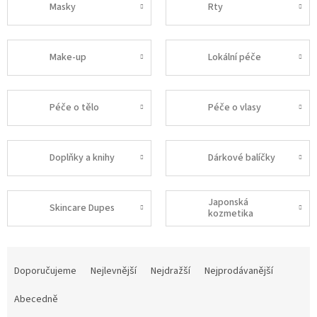
Masky
Rty
Make-up
Lokální péče
Péče o tělo
Péče o vlasy
Doplňky a knihy
Dárkové balíčky
Japonská
Skincare Dupes
kozmetika
Ř
a
Doporučujeme
Nejlevnější
Nejdražší
Nejprodávanější
z
e
Abecedně
n