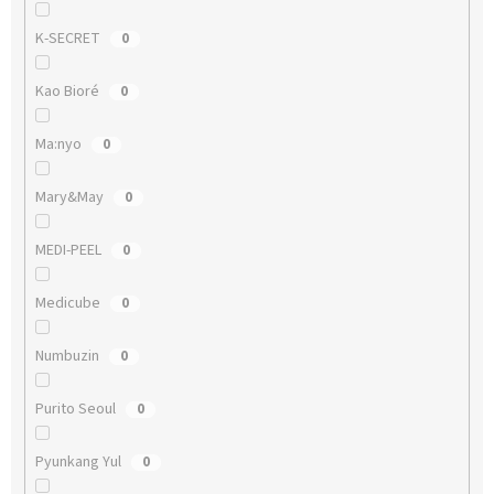
K-SECRET
0
Kao Bioré
0
Ma:nyo
0
Mary&May
0
MEDI-PEEL
0
Medicube
0
Numbuzin
0
Purito Seoul
0
Pyunkang Yul
0