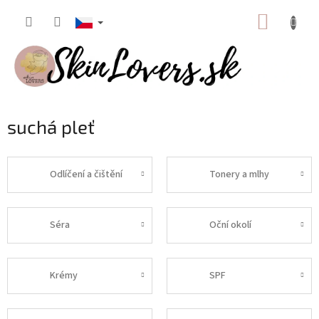
Přejít
NÁKUP
na
obsah
KOŠÍK
suchá pleť
Odlíčení a čištění
Tonery a mlhy
Séra
Oční okolí
Krémy
SPF