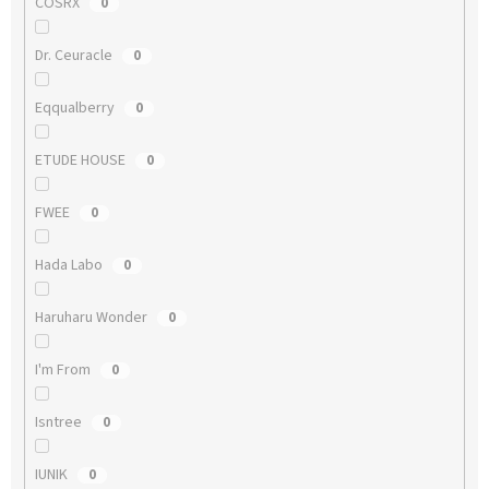
COSRX
0
Dr. Ceuracle
0
Eqqualberry
0
ETUDE HOUSE
0
FWEE
0
Hada Labo
0
Haruharu Wonder
0
I'm From
0
Isntree
0
IUNIK
0