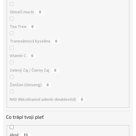
Slimačí mucín
0
Tea Tree
0
Tranexámová kyselina
0
Vitamín C
0
Zelený čaj / Čierny čaj
0
Ženšen (Ginseng)
0
NAD (Nikotínamid adenín dinukleotid)
0
Co trápí tvoji pleť
Akné
11