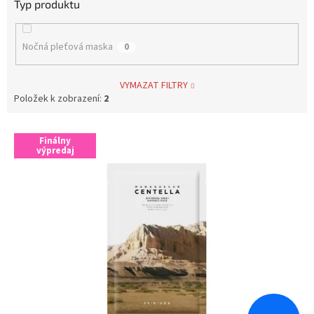
Typ produktu
Nočná pleťová maska
0
VYMAZAT FILTRY
Položek k zobrazení:
2
V
Finálny
ý
výpredaj
p
i
s
p
r
o
d
u
k
t