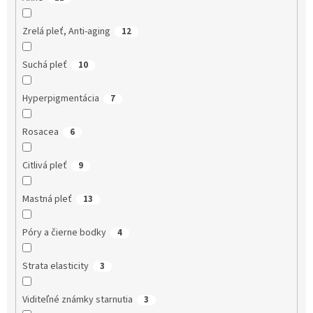
Zrelá pleť, Anti-aging
12
Suchá pleť
10
Hyperpigmentácia
7
Rosacea
6
Citlivá pleť
9
Mastná pleť
13
Póry a čierne bodky
4
Strata elasticity
3
Viditeľné známky starnutia
3