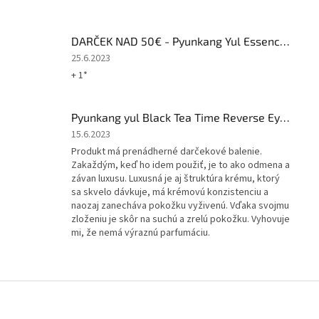
hviezdičiek.
DARČEK NAD 50€ - Pyunkang Yul Essence Toner 30ml
Hodnotenie
25.6.2023
produktu
+ 1*
je
5
z
Pyunkang yul Black Tea Time Reverse Eye Cream 25ml
5
Hodnotenie
15.6.2023
hviezdičiek.
produktu
Produkt má prenádherné darčekové balenie.
je
Zakaždým, keď ho idem použiť, je to ako odmena a
4
závan luxusu. Luxusná je aj štruktúra krému, ktorý
z
sa skvelo dávkuje, má krémovú konzistenciu a
5
naozaj zanecháva pokožku vyživenú. Vďaka svojmu
hviezdičiek.
zloženiu je skôr na suchú a zrelú pokožku. Vyhovuje
mi, že nemá výraznú parfumáciu.
Z
á