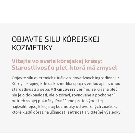
OBJAVTE SILU KÓREJSKEJ
KOZMETIKY
Vitajte vo svete kórejskej krásy:
Starostlivosť o pleť, ktorá má zmysel
Objavte silu overených rituálov a inovatívnych ingrediencií z
Kórey – krajiny, kde sa kozmetika spája s vedou aj filozofiou
starostlivosti o seba. V
SkinLovers
veríme, že krásna pleť
nie je o dokonalosti, ale o zdraví, rovnováhe a pochopení
potrieb svojej pokožky. Prinášame preto výber tej
najkvalitnejšej kórejskej kozmetiky od overených značiek,
ktoré kladú dôraz na účinnosť, šetrnosť a viditeľné výsledky.