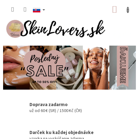
Prejsť
NÁKUP
na
obsah
KOŠÍK
O
B
J
A
V
T
E
Doprava zadarmo
S
už od 60 € (SR) / 1500 Kč (ČR)
I
L
Darček ku každej objednávke
U
vzorka na vyskúšanie zdarma