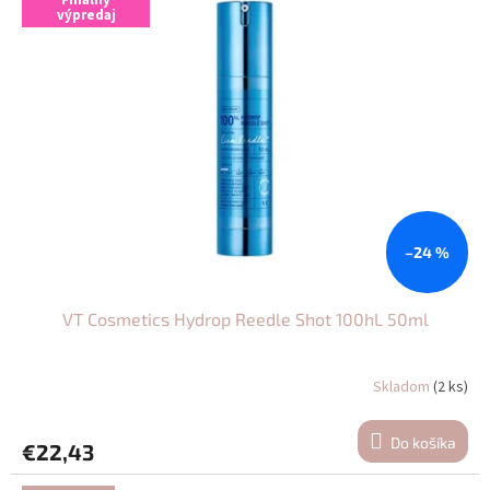
Finálny
výpredaj
–24 %
VT Cosmetics Hydrop Reedle Shot 100hL 50ml
Skladom
(2 ks)
Do košíka
€22,43