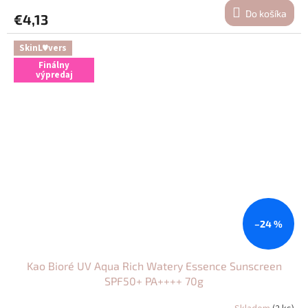
Do košíka
€4,13
SkinL♥vers
Finálny
výpredaj
–24 %
Kao Bioré UV Aqua Rich Watery Essence Sunscreen
SPF50+ PA++++ 70g