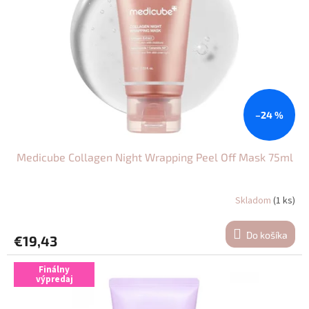
K
Y
–24 %
Medicube Collagen Night Wrapping Peel Off Mask 75ml
Skladom
(1 ks)
Do košíka
€19,43
Finálny
výpredaj