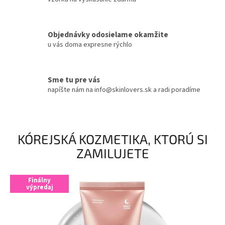
K
Ó
Objednávky odosielame okamžite
R
u vás doma expresne rýchlo
E
J
S
Sme tu pre vás
napíšte nám na info@skinlovers.sk a radi poradíme
K
E
J
K
KÓREJSKÁ KOZMETIKA, KTORÚ SI
O
ZAMILUJETE
Z
M
Finálny
výpredaj
E
T
I