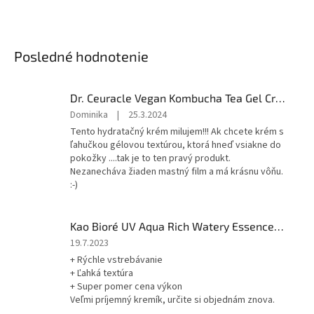
Posledné hodnotenie
Dr. Ceuracle Vegan Kombucha Tea Gel Cream 75g
Hodnotenie
Dominika
|
25.3.2024
produktu
Tento hydratačný krém milujem!!! Ak chcete krém s
je
ľahučkou gélovou textúrou, ktorá hneď vsiakne do
5
pokožky ....tak je to ten pravý produkt.
z
Nezanecháva žiaden mastný film a má krásnu vôňu.
5
:-)
hviezdičiek.
Kao Bioré UV Aqua Rich Watery Essence Sunscreen SPF50+ PA++++ 70g
Hodnotenie
19.7.2023
produktu
+ Rýchle vstrebávanie
je
+ Ľahká textúra
5
+ Super pomer cena výkon
z
Veľmi príjemný kremík, určite si objednám znova.
5