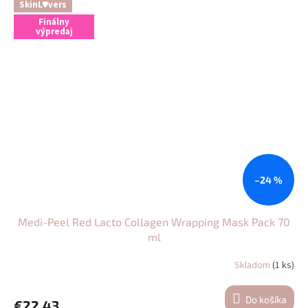
SkinL♥vers
Finálny
výpredaj
–24 %
Medi-Peel Red Lacto Collagen Wrapping Mask Pack 70
ml
Skladom
(1 ks)
Do košíka
€22,43