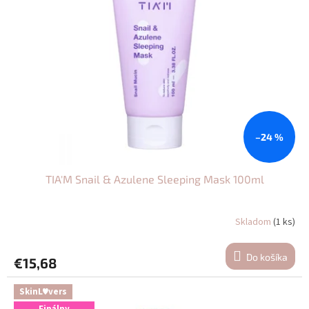
–24 %
TIA'M Snail & Azulene Sleeping Mask 100ml
Skladom
(1 ks)
Do košíka
€15,68
SkinL♥vers