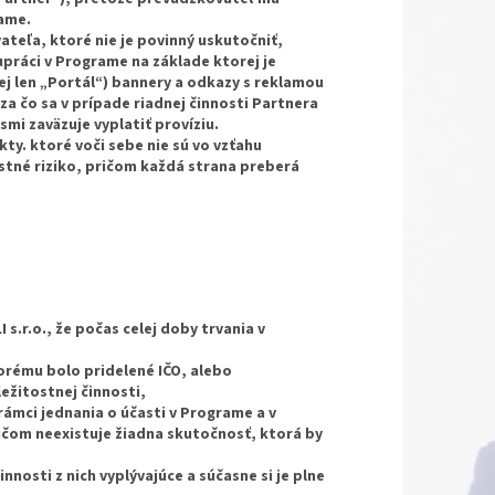
rame.
teľa, ktoré nie je povinný uskutočniť,
práci v Programe na základe ktorej je
j len „Portál“) bannery a odkazy s reklamou
za čo sa v prípade riadnej činnosti Partnera
mi zaväzuje vyplatiť províziu.
ty. ktoré voči sebe nie sú vo vzťahu
stné riziko, pričom každá strana preberá
 s.r.o., že počas celej doby trvania v
rému bolo pridelené IČO, alebo
ežitostnej činnosti,
rámci jednania o účasti v Programe a v
čom neexistuje žiadna skutočnosť, ktorá by
nnosti z nich vyplývajúce a súčasne si je plne