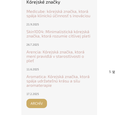
Kórejské značky
Medicube: kórejská značka, ktorá
spája klinickú účinnosť s inováciou
21.9.2025
Skin1004: Minimalistická kórejská
značka, ktorá rozumie citlivej pleti
26.7.2025
Arencia: Kórejská značka, ktorá
mení pravidlá v starostlivosti o
pleť
11.6.2025
U
Aromatica: Kórejská značka, ktorá
spája udržateľnú krásu a silu
aromaterapie
17.2.2025
ARCHÍV