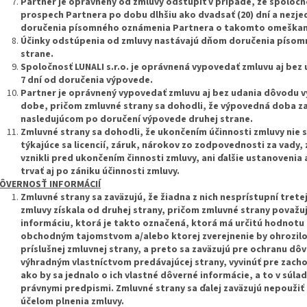
Partner je oprávnený od zmluvy odstúpiť v prípade, že spoločno
prospech Partnera po dobu dlhšiu ako dvadsať (20) dní a nezjed
doručenia písomného oznámenia Partnera o takomto omeškan
Účinky odstúpenia od zmluvy nastávajú dňom doručenia písom
strane.
Spoločnosť LUNALI s.r.o. je oprávnená vypovedať zmluvu aj be
7 dní od doručenia výpovede.
Partner je oprávnený vypovedať zmluvu aj bez udania dôvodu v
dobe, pričom zmluvné strany sa dohodli, že výpovedná doba za
nasledujúcom po doručení výpovede druhej strane.
Zmluvné strany sa dohodli, že ukončením účinnosti zmluvy nie
týkajúce sa licencií, záruk, nárokov zo zodpovednosti za vady,
vznikli pred ukončením činnosti zmluvy, ani ďalšie ustanovenia 
trvať aj po zániku účinnosti zmluvy.
ÔVERNOSŤ INFORMÁCIÍ
Zmluvné strany sa zaväzujú, že žiadna z nich nesprístupní trete
zmluvy získala od druhej strany, pričom zmluvné strany považu
informáciu, ktorá je takto označená, ktorá má určitú hodnotu p
obchodným tajomstvom a/alebo ktorej zverejnenie by ohrozilo
príslušnej zmluvnej strany, a preto sa zaväzujú pre ochranu dô
výhradným vlastníctvom predávajúcej strany, vyvinúť pre zachov
ako by sa jednalo o ich vlastné dôverné informácie, a to v súla
právnymi predpismi. Zmluvné strany sa ďalej zaväzujú nepoužiť 
účelom plnenia zmluvy.