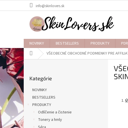
Prejsť
info@skinlovers.sk
na
obsah
NOVINKY
BESTSELLERS
PRODUKTY
PDR
Domov
VŠEOBECNÉ OBCHODNÉ PODMIENKY PRE AFFILI
B
VŠE
o
Preskočiť
č
SKI
Kategórie
kategórie
n
ý
NOVINKY
p
BESTSELLERS
a
Ú
PRODUKTY
n
e
Odlíčenie a čistenie
l
Tonery a hmly
Séra