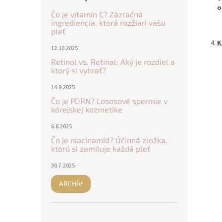
o
Čo je vitamín C? Zázračná
ingrediencia, ktorá rozžiari vašu
pleť
K
12.10.2025
Retinol vs. Retinal: Aký je rozdiel a
ktorý si vybrať?
14.9.2025
Čo je PDRN? Lososové spermie v
kórejskej kozmetike
6.8.2025
Čo je niacinamíd? Účinná zložka,
ktorú si zamiluje každá pleť
30.7.2025
ARCHÍV