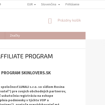
EUR
Slovenčina
NY OSOBNÝCH ÚDAJOV
REKLAMAČNÉ PODMIENKY
Prihlásenie
ODSTÚPENIE OD
NÁKUPNÝ
Prázdny košík
KOŠÍK
J
Značky
FFILIATE PROGRAM
E PROGRAM SKINLOVERS.SK
spoločnosť LUNALI s.r.o. so sídlom Rosina
kovateľ“) pre svojich obchodných partnerov,
ľ uskutočnia registráciu na eshope
splnia podmienky v týchto VOP a
„Partner“), pretože prevádzkovateľ má