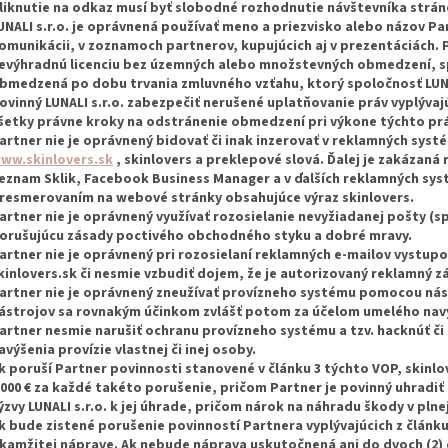
liknutie na odkaz musí byť slobodné rozhodnutie návštevníka strán
UNALI s.r.o. je oprávnená používať meno a priezvisko alebo názov Pa
omunikácii, v zoznamoch partnerov, kupujúcich aj v prezentáciách. P
evýhradnú licenciu bez územných alebo množstevných obmedzení, s
bmedzená po dobu trvania zmluvného vzťahu, ktorý spoločnosť LUNALI 
ovinný LUNALI s.r.o. zabezpečiť nerušené uplatňovanie práv vyplývaj
šetky právne kroky na odstránenie obmedzení pri výkone týchto pr
artner nie je oprávnený bidovať či inak inzerovať v reklamných sys
ww.skinlovers.sk
, skinlovers a preklepové slová. Ďalej je zakázan
eznam Sklik, Facebook Business Manager a v ďalších reklamných sy
resmerovaním na webové stránky obsahujúce výraz skinlovers.
artner nie je oprávnený využívať rozosielanie nevyžiadanej pošty (
orušujúcu zásady poctivého obchodného styku a dobré mravy.
artner nie je oprávnený pri rozosielaní reklamných e-mailov vystup
kinlovers.sk či nesmie vzbudiť dojem, že je autorizovaný reklamný zá
artner nie je oprávnený zneužívať provízneho systému pomocou nás
ástrojov sa rovnakým účinkom zvlášť potom za účelom umelého navýše
artner nesmie narušiť ochranu provízneho systému a tzv. hacknúť č
avýšenia provízie vlastnej či inej osoby.
k poruší Partner povinnosti stanovené v článku 3 týchto VOP, skinl
 000 € za každé takéto porušenie, pričom Partner je povinný uhradiť
ýzvy LUNALI s.r.o. k jej úhrade, pričom nárok na náhradu škody v plne
k bude zistené porušenie povinností Partnera vyplývajúcich z článku
kamžitej náprave. Ak nebude náprava uskutočnená ani do dvoch (2) d