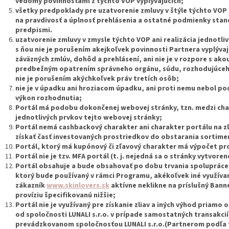
vedomý povinnosťami z týchto VOP vyplývajúcich;
všetky predpoklady pre uzatvorenie zmluvy v štýle týchto VOP 
na pravdivosť a úplnosť prehlásenia a ostatné podmienky sta
predpismi.
uzatvorenie zmluvy v zmysle týchto VOP ani realizácia jednotliv
s ňou nie je porušením akejkoľvek povinnosti Partnera vyplývaj
záväzných zmlúv, dohôd a prehlásení, ani nie je v rozpore s a
predbežným opatrením správneho orgánu, súdu, rozhodujúceho 
nie je porušením akýchkoľvek práv tretích osôb;
nie je v úpadku ani hroziacom úpadku, ani proti nemu nebol po
výkon rozhodnutia;
Portál má podobu dokončenej webovej stránky, tzn. medzi char
jednotlivých prvkov tejto webovej stránky;
Portál nemá cashbackový charakter ani charakter portálu na 
získať časť investovaných prostriedkov do obstarania sortime
Portál, ktorý má kupónový či zľavový charakter má výpočet pr
Portál nie je tzv. MFA portál (t. j. nejedná sa o stránky vytvor
Portál obsahuje a bude obsahovať po dobu trvania spolupráce 
ktorý bude používaný v rámci Programu, akékoľvek iné využíva
zákazník
www.skinlovers.sk
aktívne neklikne na príslušný Bann
províziu špecifikovanú nižšie;
Portál nie je využívaný pre získanie zliav a iných výhod priamo
od spoločnosti LUNALI s.r.o. v prípade samostatných transakc
prevádzkovanom spoločnosťou LUNALI s.r.o.(Partnerom podľa 