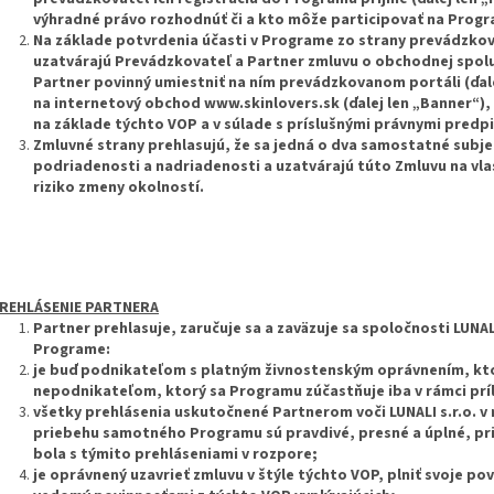
výhradné právo rozhodnúť či a kto môže participovať na Prog
Na základe potvrdenia účasti v Programe zo strany prevádzkova
uzatvárajú Prevádzkovateľ a Partner zmluvu o obchodnej spolu
Partner povinný umiestniť na ním prevádzkovanom portáli (ďale
na internetový obchod www.skinlovers.sk (ďalej len „Banner“), 
na základe týchto VOP a v súlade s príslušnými právnymi predpis
Zmluvné strany prehlasujú, že sa jedná o dva samostatné subjek
podriadenosti a nadriadenosti a uzatvárajú túto Zmluvu na vla
riziko zmeny okolností.
REHLÁSENIE PARTNERA
Partner prehlasuje, zaručuje sa a zaväzuje sa spoločnosti LUNALI
Programe:
je buď podnikateľom s platným živnostenským oprávnením, kto
nepodnikateľom, ktorý sa Programu zúčastňuje iba v rámci príl
všetky prehlásenia uskutočnené Partnerom voči LUNALI s.r.o. v 
priebehu samotného Programu sú pravdivé, presné a úplné, pri
bola s týmito prehláseniami v rozpore;
je oprávnený uzavrieť zmluvu v štýle týchto VOP, plniť svoje povi