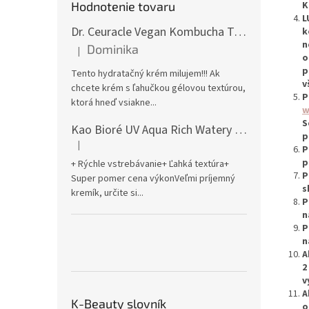
K
Hodnotenie tovaru
L
Dr. Ceuracle Vegan Kombucha Tea Gel Cream 75g
k
n
Dominika
|
Hodnotenie produktu je 5 z 5 hviezdičiek.
o
p
Tento hydratačný krém milujem!!! Ak
v
chcete krém s ľahučkou gélovou textúrou,
P
ktorá hneď vsiakne...
w
S
Kao Bioré UV Aqua Rich Watery Essence Sunscreen SPF50+ PA++++ 70g
p
|
Hodnotenie produktu je 5 z 5 hviezdičiek.
P
p
+ Rýchle vstrebávanie+ Ľahká textúra+
P
Super pomer cena výkonVeľmi príjemný
s
kremík, určite si...
P
n
P
n
A
2
v
A
K-Beauty slovník
o