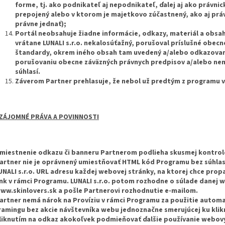
forme, tj. ako podnikateľ aj nepodnikateľ, ďalej aj ako právni
prepojený alebo v ktorom je majetkovo zúčastnený, ako aj prá
právne jednať);
Portál neobsahuje žiadne informácie, odkazy, materiál a obsah
vrátane LUNALI s.r.o. nekalosúťažný, porušoval príslušné obecn
štandardy, okrem iného obsah tam uvedený a/alebo odkazovan
porušovaniu obecne záväzných právnych predpisov a/alebo nem
súhlasí.
Záverom Partner prehlasuje, že nebol už predtým z programu v
ZÁJOMNÉ PRÁVA A POVINNOSTI
miestnenie odkazu či banneru Partnerom podlieha skusmej kontrole 
artner nie je oprávnený umiestňovať HTML kód Programu bez súhlasu 
UNALI s.r.o. URL adresu každej webovej stránky, na ktorej chce pro
ink v rámci Programu. LUNALI s.r.o. potom rozhodne o súlade danej 
ww.skinlovers.sk a pošle Partnerovi rozhodnutie e-mailom.
artner nemá nárok na Províziu v rámci Programu za použitie automa
ramingu bez akcie návštevníka webu jednoznačne smerujúcej ku klikn
liknutím na odkaz akokoľvek podmieňovať ďalšie používanie webový