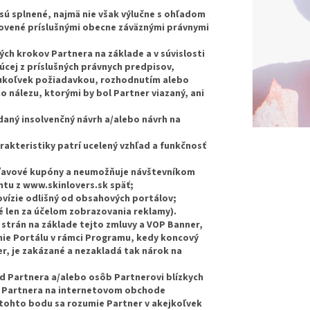
sú splnené, najmä nie však výlučne s ohľadom
novené príslušnými obecne záväznými právnymi
ých krokov Partnera na základe a v súvislosti
úcej z príslušných právnych predpisov,
koukoľvek požiadavkou, rozhodnutím alebo
nálezu, ktorými by bol Partner viazaný, ani
daný insolvenčný návrh a/alebo návrh na
akteristiky patrí ucelený vzhľad a funkčnosť
zľavové kupóny a neumožňuje návštevníkom
ntu z www.skinlovers.sk späť;
ovízie odlišný od obsahových portálov;
ené len za účelom zobrazovania reklamy).
strán na základe tejto zmluvy a VOP Banner,
nie Portálu v rámci Programu, kedy koncový
er, je zakázané a nezakladá tak nárok na
 od Partnera a/alebo osôb Partnerovi blízkych
ií Partnera na internetovom obchode
tohto bodu sa rozumie Partner v akejkoľvek