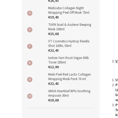
€26,93
Medicube Collagen Night
Wrapping Peel Off Mask 75ml
€19,43
TIA'M Snail & Azulene Sleeping
Mask 100ml
€15,68
VT Cosmetics Hydrop Reedle
Shot 100hL 50ml
€22,43
Isntree Yam Root Vegan Milk
V
Toner 200ml
€12,90
Medi-Peel Red Lacto Collagen
Wrapping Mask Pack 70 ml
U
€22,43
P
L
ANUA Heartleaf 80% Soothing
l
Ampoule 30ml
w
€18,68
P
f
k