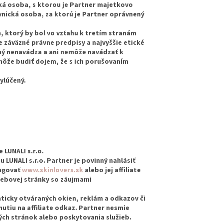
cká osoba, s ktorou je Partner majetkovo
vnická osoba, za ktorú je Partner oprávnený
, ktorý by bol vo vzťahu k tretím stranám
e záväzné právne predpisy a najvyššie etické
ý nenavádza a ani nemôže navádzať k
ôže budiť dojem, že s ich porušovaním
ylúčený.
LUNALI s.r.o.
LUNALI s.r.o. Partner je povinný nahlásiť
pagovať
www.skinlovers.sk
alebo jej affiliate
webovej stránky so záujmami
ticky otváraných okien, reklám a odkazov či
utiu na affiliate odkaz. Partner nesmie
ch stránok alebo poskytovania služieb.