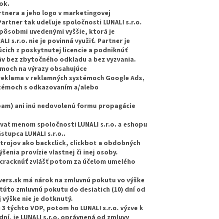
ok.
rtnera a jeho logo v marketingovej
artner tak udeľuje spoločnosti LUNALI s.r.o.
pôsobmi uvedenými vyššie, ktorá je
s.r.o. nie je povinná využiť. Partner je
úcich z poskytnutej licencie a podniknúť
áv bez zbytočného odkladu a bez vyzvania.
témoch na výrazy obsahujúce
á reklama v reklamných systémoch Google Ads,
stémoch s odkazovaním a/alebo
spam) ani inú nedovolenú formu propagácie
ovať menom spoločnosti LUNALI s.r.o. a eshopu
stupca LUNALI s.r.o..
trojov ako backclick, clickbot a obdobných
nia provízie vlastnej či inej osoby.
i cracknúť zvlášť potom za účelom umelého
overs.sk má nárok na zmluvnú pokutu vo výške
 túto zmluvnú pokutu do desiatich (10) dní od
j výške nie je dotknutý.
 3 týchto VOP, potom ho LUNALI s.r.o. výzve k
ní, je LUNALI s.r.o. oprávnená od zmluvy