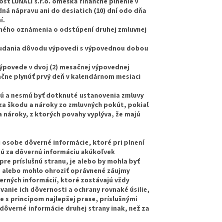
sť LUNALI s.r.o. omešká finančné plnenie v
ná nápravu ani do desiatich (10) dní odo dňa
í.
ného oznámenia o odstúpení druhej zmluvnej
z udania dôvodu výpovedi s výpovednou dobou
ýpovede v dvoj (2) mesačnej výpovednej
čne plynúť prvý deň v kalendárnom mesiaci
 sú a nesmú byť dotknuté ustanovenia zmluvy
 za škodu a nároky zo zmluvných pokút, pokiaľ
a nároky, z ktorých povahy vyplýva, že majú
j osobe dôverné informácie, ktoré pri plnení
jú za dôvernú informáciu akúkoľvek
re príslušnú stranu, je alebo by mohla byť
 alebo mohlo ohroziť oprávnené záujmy
verných informácií, ktoré zostávajú vždy
anie ich dôvernosti a ochrany rovnaké úsilie,
de s princípom najlepšej praxe, príslušnými
dôverné informácie druhej strany inak, než za