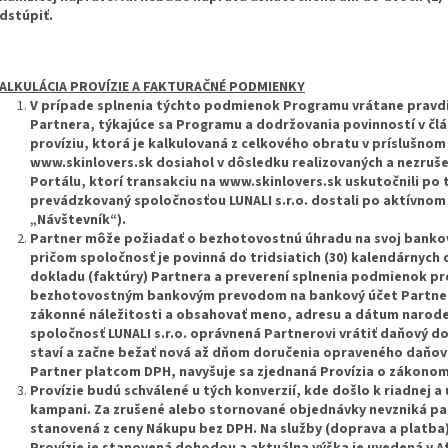
dstúpiť.
ALKULÁCIA PROVÍZIE A FAKTURAČNÉ PODMIENKY
V prípade splnenia týchto podmienok Programu vrátane pravdiv
Partnera, týkajúce sa Programu a dodržovania povinností v člá
províziu, ktorá je kalkulovaná z celkového obratu v príslušno
www.skinlovers.sk dosiahol v dôsledku realizovaných a nezruš
Portálu, ktorí transakciu na www.skinlovers.sk uskutočnili po
prevádzkovaný spoločnosťou LUNALI s.r.o. dostali po aktívnom p
„Návštevník“).
Partner môže požiadať o bezhotovostnú úhradu na svoj bankový
pričom spoločnosť je povinná do tridsiatich (30) kalendárnych
dokladu (faktúry) Partnera a preverení splnenia podmienok pre
bezhotovostným bankovým prevodom na bankový účet Partnera
zákonné náležitosti a obsahovať meno, adresu a dátum naroden
spoločnosť LUNALI s.r.o. oprávnená Partnerovi vrátiť daňový d
staví a začne bežať nová až dňom doručenia opraveného daňové
Partner platcom DPH, navyšuje sa zjednaná Provízia o zákono
Provízie budú schválené u tých konverzií, kde došlo k riadnej 
kampani. Za zrušené alebo stornované objednávky nevzniká part
stanovená z ceny Nákupu bez DPH. Na služby (doprava a platba)
Provízie je stanovená dohodou a aktuálna výška je uvedená v Af