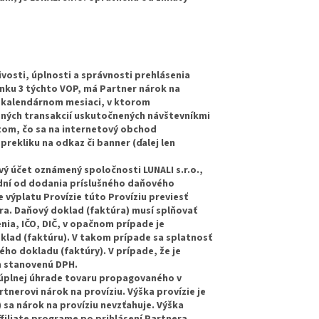
osti, úplnosti a správnosti prehlásenia
nku 3 týchto VOP, má Partner nárok na
m kalendárnom mesiaci, v ktorom
ených transakcií uskutočnených návštevníkmi
 tom, čo sa na internetový obchod
rekliku na odkaz či banner (ďalej len
 účet oznámený spoločnosti LUNALI s.r.o.,
 dní od dodania príslušného daňového
 výplatu Provízie túto Províziu previesť
. Daňový doklad (faktúra) musí splňovať
ia, IČO, DIČ, v opačnom prípade je
oklad (faktúru). V takom prípade sa splatnosť
ho dokladu (faktúry). V prípade, že je
m stanovenú DPH.
a úplnej úhrade tovaru propagovaného v
nerovi nárok na províziu. Výška provízie je
 sa nárok na províziu nevzťahuje. Výška
filiate programe po prihlásení Partnera.