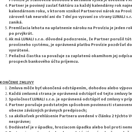
Partner je povinný zaslať faktúru za každý kalendárny rok najn
kalendárnom roku, v ktorom vznikol Partnerovi nárok na Provízi
zároveň tak neurobí ani do 7 dní po vyzvaní zo strany LUNALI s.r.
zaniká.
Premlčacia lehota na uplatnenie nároku na Províziu je jeden r
po prvýkrát.
Ak má LUNALI s.r.o. dôvodné podozrenie, že Partner porušil tút
provízneho systému, je oprávnená platbu Provízie pozdržať d
vyvrátené.
Peňažná čiastka sa považuje za zaplatenú okamihom jej odpísa
prospech bankového účtu príjemcu.
KONČENIE ZMLUVY
Zmluva môže byť ukončená odstúpením, dohodou alebo výpov
Každá zmluvná strana je oprávnená odstúpiť od tejto zmluvy l
Spoločnosť LUNALI s.r.o. je oprávnená odstúpiť od zmluvy v príp
Partner porušuje podstatným spôsobom povinnosti stanovené 
obecne záväzných právnych predpisoch;
sa akékoľvek prehlásenie Partnera uvedené v článku 2 týchto V
nesprávne;
Dodávateľ je v úpadku, hroziacom úpadku alebo bol proti nem