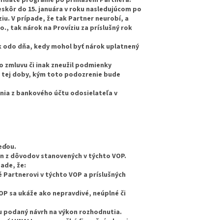
eskôr do 15. januára v roku nasledujúcom po
u. V prípade, že tak Partner neurobí, a
o., tak nárok na Províziu za príslušný rok
ok odo dňa, kedy mohol byť nárok uplatnený
o zmluvu či inak zneužil podmienky
o tej doby, kým toto podozrenie bude
nia z bankového účtu odosielateľa v
eďou.
en z dôvodov stanovených v týchto VOP.
ade, že:
Partnerovi v týchto VOP a príslušných
OP sa ukáže ako nepravdivé, neúplné či
u podaný návrh na výkon rozhodnutia.