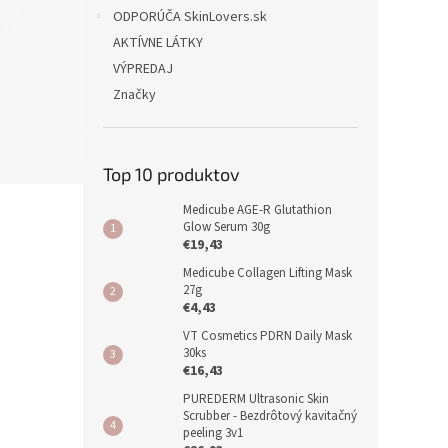
ODPORÚČA SkinLovers.sk
AKTÍVNE LÁTKY
VÝPREDAJ
Značky
Top 10 produktov
Medicube AGE-R Glutathion
Glow Serum 30g
€19,43
Medicube Collagen Lifting Mask
27g
€4,43
VT Cosmetics PDRN Daily Mask
30ks
€16,43
PUREDERM Ultrasonic Skin
Scrubber - Bezdrôtový kavitačný
peeling 3v1