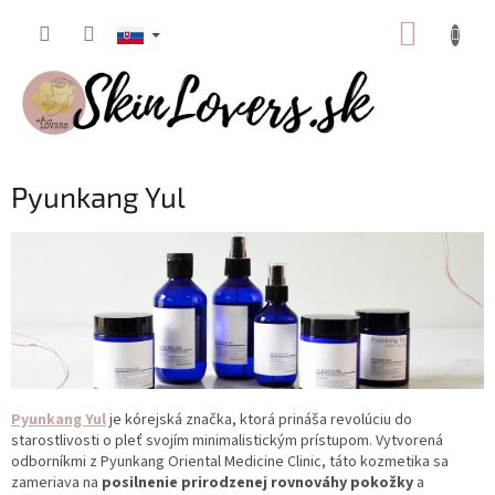
Prejsť
NÁKUP
na
obsah
KOŠÍK
Pyunkang Yul
Pyunkang Yul
je kórejská značka, ktorá prináša revolúciu do
starostlivosti o pleť svojím minimalistickým prístupom. Vytvorená
odborníkmi z Pyunkang Oriental Medicine Clinic, táto kozmetika sa
zameriava na
posilnenie prirodzenej rovnováhy pokožky
a