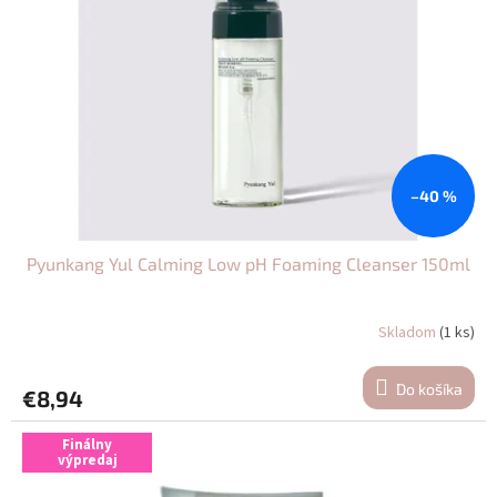
–40 %
Pyunkang Yul Calming Low pH Foaming Cleanser 150ml
Skladom
(1 ks)
Do košíka
€8,94
Finálny
výpredaj