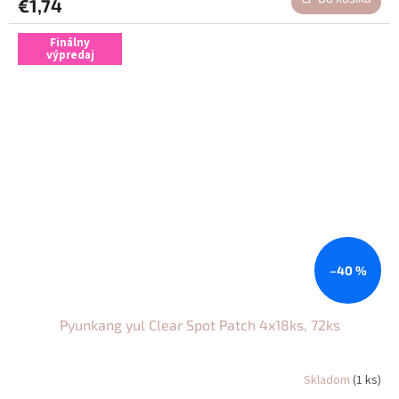
€1,74
Finálny
výpredaj
–40 %
Pyunkang yul Clear Spot Patch 4x18ks, 72ks
Skladom
(1 ks)