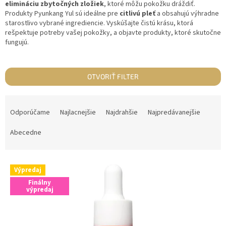
elimináciu zbytočných zložiek
, ktoré môžu pokožku dráždiť.
Produkty Pyunkang Yul sú ideálne pre
citlivú pleť
a obsahujú výhradne
starostlivo vybrané ingrediencie. Vyskúšajte čistú krásu, ktorá
rešpektuje potreby vašej pokožky, a objavte produkty, ktoré skutočne
fungujú.
OTVORIŤ FILTER
R
a
Odporúčame
Najlacnejšie
Najdrahšie
Najpredávanejšie
d
e
Abecedne
n
i
V
e
Výpredaj
ý
p
Finálny
p
r
výpredaj
i
o
s
d
p
u