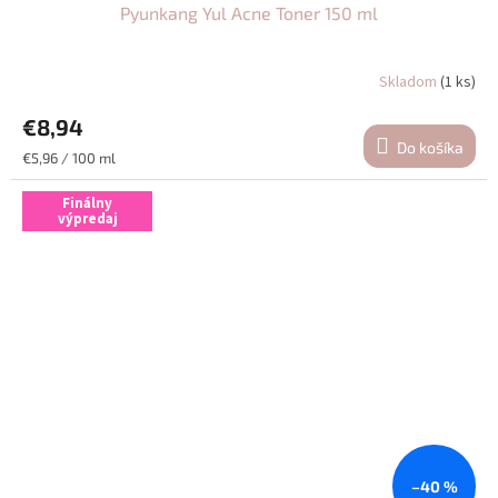
Pyunkang Yul Acne Toner 150 ml
Skladom
(1 ks)
€8,94
Do košíka
Jednotková
€5,96 / 100 ml
cena:
Finálny
výpredaj
–40 %