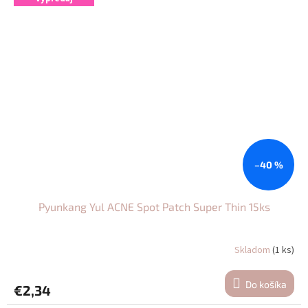
–40 %
Pyunkang Yul ACNE Spot Patch Super Thin 15ks
Skladom
(1 ks)
Priemerné
hodnotenie
produktu
Do košíka
€2,34
je
5,0