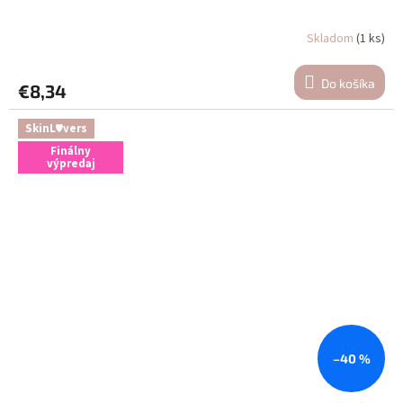
Skladom
(1 ks)
Do košíka
€8,34
SkinL♥vers
Finálny
výpredaj
–40 %