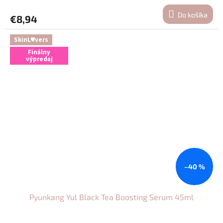
Do košíka
€8,94
SkinL♥vers
Finálny
výpredaj
–40 %
Pyunkang Yul Black Tea Boosting Serum 45ml