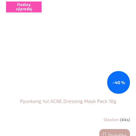
z
Finálny
výpredaj
5
hviezdičiek.
–40 %
Pyunkang Yul ACNE Dressing Mask Pack 18g
Skladom
(4 ks)
Do košíka