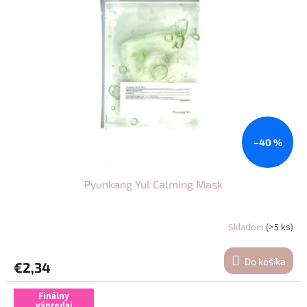
–40 %
Pyunkang Yul Calming Mask
Skladom
(>5 ks)
Do košíka
€2,34
Finálny
výpredaj