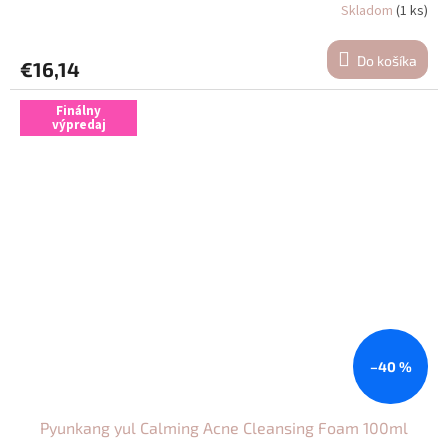
Skladom
(1 ks)
Do košíka
€16,14
Finálny
výpredaj
–40 %
Pyunkang yul Calming Acne Cleansing Foam 100ml