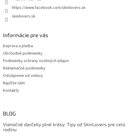
r
https://www.facebook.com/skinlovers.sk
v
k
skinlovers.sk
y
v
ý
Informácie pre vás
p
i
Doprava a platba
s
Obchodné podmienky
u
Podmienky ochrany osobných údajov
Reklamačné podmienky
Odstúpenie od zmluvy
Napíšte nám
Kontakty
BLOG
Vianočné darčeky plné krásy: Tipy od SkinLovers pre celú
rodinu