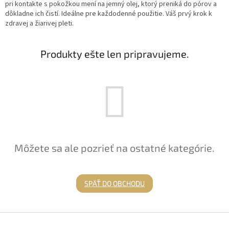
pri kontakte s pokožkou mení na jemný olej, ktorý preniká do pórov a
dôkladne ich čistí. Ideálne pre každodenné použitie. Váš prvý krok k
zdravej a žiarivej pleti.
Produkty ešte len pripravujeme.
Môžete sa ale pozrieť na ostatné kategórie.
SPÄŤ DO OBCHODU
Z
á