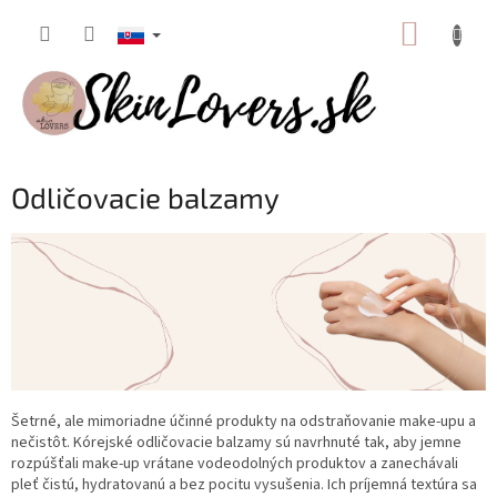
Prejsť
NÁKUP
na
obsah
KOŠÍK
Odličovacie balzamy
Šetrné, ale mimoriadne účinné produkty na odstraňovanie make-upu a
nečistôt. Kórejské odličovacie balzamy sú navrhnuté tak, aby jemne
rozpúšťali make-up vrátane vodeodolných produktov a zanechávali
pleť čistú, hydratovanú a bez pocitu vysušenia. Ich príjemná textúra sa