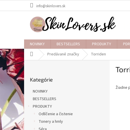
Prejsť
info@skinlovers.sk
na
obsah
NOVINKY
BESTSELLERS
PRODUKTY
PDR
Domov
Predávané značky
Torriden
B
Torr
o
Preskočiť
č
Kategórie
kategórie
n
Žiadne 
ý
NOVINKY
p
BESTSELLERS
a
PRODUKTY
n
e
Odlíčenie a čistenie
l
Tonery a hmly
Séra