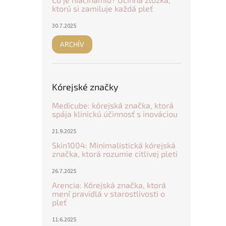
ktorú si zamiluje každá pleť
30.7.2025
ARCHÍV
Kórejské značky
Medicube: kórejská značka, ktorá
spája klinickú účinnosť s inováciou
21.9.2025
Skin1004: Minimalistická kórejská
značka, ktorá rozumie citlivej pleti
26.7.2025
Arencia: Kórejská značka, ktorá
mení pravidlá v starostlivosti o
pleť
11.6.2025