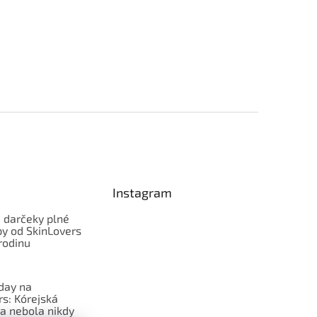
Instagram
 darčeky plné
py od SkinLovers
rodinu
iday na
rs: Kórejská
a nebola nikdy