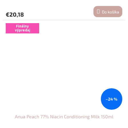
hodnotenie
produktu
Do košíka
€20,18
je
5,0
z
Finálny
výpredaj
5
hviezdičiek.
–24 %
Anua Peach 77% Niacin Conditioning Milk 150ml