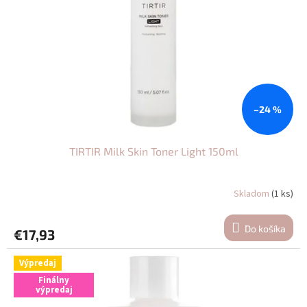
p
o
r
v
o
d
u
k
t
o
–24 %
v
TIRTIR Milk Skin Toner Light 150ml
Skladom
(1 ks)
Do košíka
€17,93
Výpredaj
Finálny
výpredaj