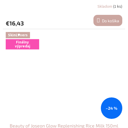
Skladom
(1 ks)
Do košíka
€16,43
SkinL♥vers
Finálny
výpredaj
–24 %
Beauty of Joseon Glow Replenishing Rice Milk 150ml