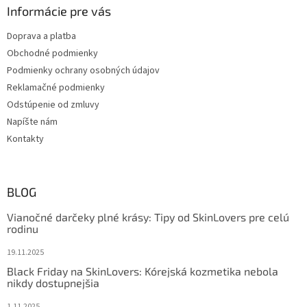
ý
Informácie pre vás
p
i
Doprava a platba
s
Obchodné podmienky
u
Podmienky ochrany osobných údajov
Reklamačné podmienky
Odstúpenie od zmluvy
Napíšte nám
Kontakty
BLOG
Vianočné darčeky plné krásy: Tipy od SkinLovers pre celú
rodinu
19.11.2025
Black Friday na SkinLovers: Kórejská kozmetika nebola
nikdy dostupnejšia
1.11.2025