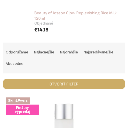
Beauty of Joseon Glow Replenishing Rice Milk
150ml
Objednané
€14,18
R
a
Odporúčame
Najlacnejšie
Najdrahšie
Najpredávanejšie
d
e
Abecedne
n
i
e
OTVORIŤ FILTER
p
r
V
SkinL♥vers
o
ý
d
Finálny
p
výpredaj
u
i
k
s
t