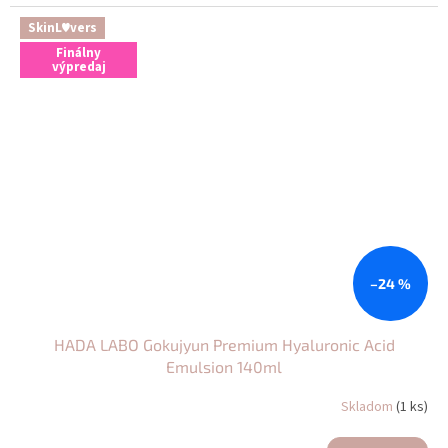
SkinL♥vers
Finálny
výpredaj
–24 %
HADA LABO Gokujyun Premium Hyaluronic Acid
Emulsion 140ml
Skladom
(1 ks)