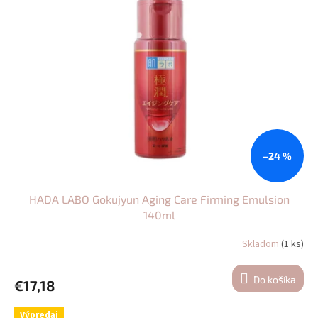
–24 %
HADA LABO Gokujyun Aging Care Firming Emulsion
140ml
Skladom
(1 ks)
Do košíka
€17,18
Výpredaj