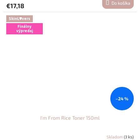
Do košíka
€17,18
SkinL♥vers
Finálny
výpredaj
–24 %
I'm From Rice Toner 150ml
Skladom
(3 ks)
Priemerné