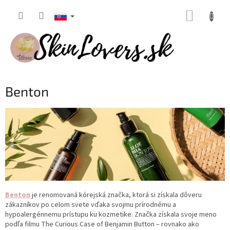
Prejsť
NÁKUP
na
obsah
KOŠÍK
Benton
Benton
je renomovaná kórejská značka, ktorá si získala dôveru
zákazníkov po celom svete vďaka svojmu prírodnému a
hypoalergénnemu prístupu ku kozmetike. Značka získala svoje meno
podľa filmu The Curious Case of Benjamin Button – rovnako ako