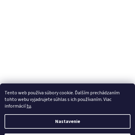
Tento web používa súbory cookie. Ďalším prechádzaním
tohto webu vyjadrujete súhlas s ich používaním. Viac
Sledovať na Instagrame
informácií
tu
.
Nastavenie
Vytvoril Shoptet