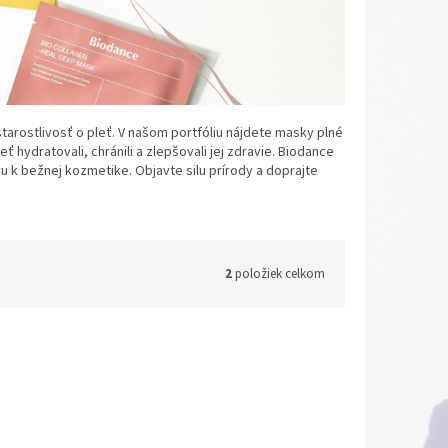
tarostlivosť o pleť. V našom portfóliu nájdete masky plné
ť hydratovali, chránili a zlepšovali jej zdravie. Biodance
u k bežnej kozmetike. Objavte silu prírody a doprajte
2
položiek celkom