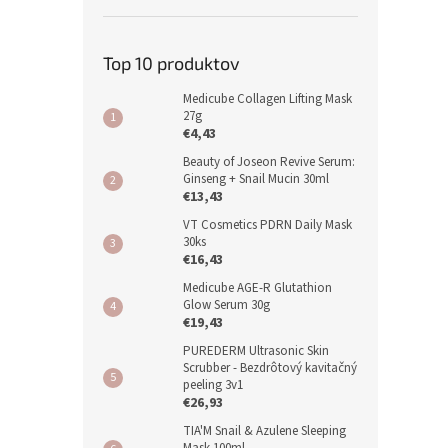
Top 10 produktov
Medicube Collagen Lifting Mask
27g
€4,43
Beauty of Joseon Revive Serum:
Ginseng + Snail Mucin 30ml
€13,43
VT Cosmetics PDRN Daily Mask
30ks
€16,43
Medicube AGE-R Glutathion
Glow Serum 30g
€19,43
PUREDERM Ultrasonic Skin
Scrubber - Bezdrôtový kavitačný
peeling 3v1
€26,93
TIA'M Snail & Azulene Sleeping