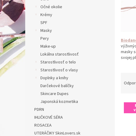
Očné okolie
Krémy
SPF
Masky
Pery
Biodan
výživnýc
Make-up
masky sú
Lokálna starostlivosť
svojej p
Starostlivosť o telo
Starostlivosť o vlasy
R
Doplnky a knihy
a
Odpor
Darčekové balíčky
d
Skincare Dupes
e
Japonská kozmetika
V
n
ý
i
PDRN
v
p
e
IHLIČKOVÉ SÉRA
i
p
ROSACEA
s
r
UTERÁČIKY SkinLovers.sk
p