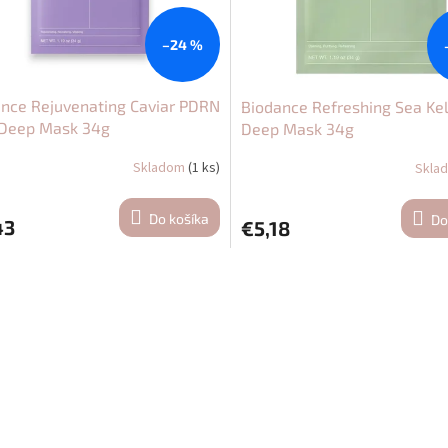
–24 %
nce Rejuvenating Caviar PDRN
Biodance Refreshing Sea Ke
 Deep Mask 34g
Deep Mask 34g
Skladom
(1 ks)
Skla
Do košíka
Do
43
€5,18
O
v
l
á
d
a
c
i
e
p