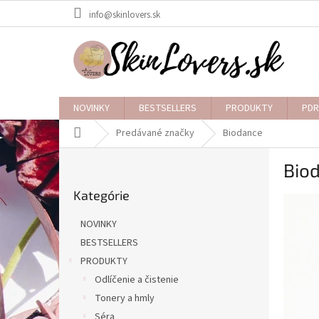
Prejsť
info@skinlovers.sk
na
obsah
NOVINKY
BESTSELLERS
PRODUKTY
PDR
Domov
Predávané značky
Biodance
B
Bio
o
Preskočiť
č
Kategórie
kategórie
n
ý
NOVINKY
p
BESTSELLERS
a
PRODUKTY
n
e
Odlíčenie a čistenie
l
Tonery a hmly
Séra