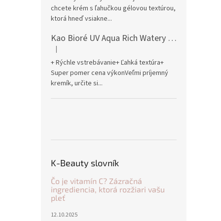
chcete krém s ľahučkou gélovou textúrou,
ktorá hneď vsiakne...
Kao Bioré UV Aqua Rich Watery Essence Sunscreen SPF50+ PA++++ 70g
|
Hodnotenie produktu je 5 z 5 hviezdičiek.
+ Rýchle vstrebávanie+ Ľahká textúra+
Super pomer cena výkonVeľmi príjemný
kremík, určite si...
K-Beauty slovník
Čo je vitamín C? Zázračná
ingrediencia, ktorá rozžiari vašu
pleť
12.10.2025