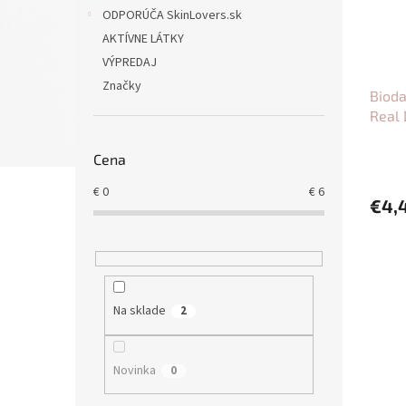
o
ODPORÚČA SkinLovers.sk
r
d
o
u
AKTÍVNE LÁTKY
d
k
VÝPREDAJ
u
t
Značky
Bioda
k
o
Real
t
v
o
v
Cena
€
0
€
6
€4,
Na sklade
2
Novinka
0