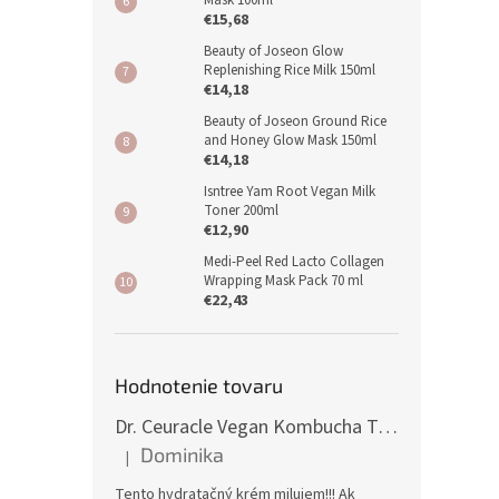
Mask 100ml
€15,68
Beauty of Joseon Glow
Replenishing Rice Milk 150ml
€14,18
Beauty of Joseon Ground Rice
and Honey Glow Mask 150ml
€14,18
Isntree Yam Root Vegan Milk
Toner 200ml
€12,90
Medi-Peel Red Lacto Collagen
Wrapping Mask Pack 70 ml
€22,43
Hodnotenie tovaru
Dr. Ceuracle Vegan Kombucha Tea Gel Cream 75g
Dominika
|
Hodnotenie produktu je 5 z 5 hviezdičiek.
Tento hydratačný krém milujem!!! Ak