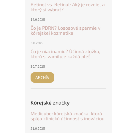
Retinol vs. Retinal: Aký je rozdiel a
ktorý si vybrať?
14.9.2025
Čo je PDRN? Lososové spermie v
kórejskej kozmetike
6.8.2025
Čo je niacinamíd? Účinná zložka,
ktorú si zamiluje každá pleť
30.7.2025
ARCHÍV
Kórejské značky
Medicube: kórejská značka, ktorá
spája klinickú účinnosť s inováciou
21.9.2025