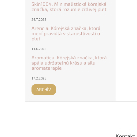
Skin1004: Minimalistická kórejská
značka, ktorá rozumie citlivej pleti
26.7.2025
Arencia: Kórejská značka, ktorá
mení pravidlá v starostlivosti o
pleť
11.6.2025
Aromatica: Kórejská značka, ktorá
spája udržateľnú krásu a silu
aromaterapie
17.2.2025
ARCHÍV
Z
á
p
ä
t
Kontakt