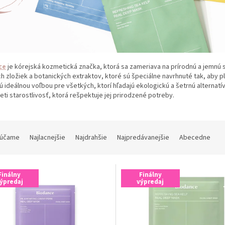
ce
je kórejská kozmetická značka, ktorá sa zameriava na prírodnú a jemnú s
h zložiek a botanických extraktov, ktoré sú špeciálne navrhnuté tak, aby ple
 ideálnou voľbou pre všetkých, ktorí hľadajú ekologickú a šetrnú alternatív
leti starostlivosť, ktorá rešpektuje jej prirodzené potreby.
účame
Najlacnejšie
Najdrahšie
Najpredávanejšie
Abecedne
Finálny
Finálny
ýpredaj
výpredaj