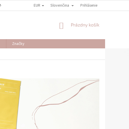
EUR
Slovenčina
NY OSOBNÝCH ÚDAJOV
REKLAMAČNÉ PODMIENKY
Prihlásenie
ODSTÚPENIE OD
NÁKUPNÝ
Prázdny košík
KOŠÍK
J
Značky