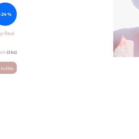
–24 %
lp Real
dom
(3 ks)
 košíka