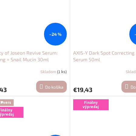
–24 %
y of Joseon Revive Serum:
AXIS-Y Dark Spot Correcting
ng + Snail Mucin 30ml
Serum 50ml
Skladom
(1 ks)
Skla
erné
Priemerné
tenie
hodnotenie
ktu
produktu
Do košíka
Do
,43
€19,43
je
5,0
z
L♥vers
Finálny
výpredaj
5
Finálny
ičiek.
hviezdičiek.
ýpredaj