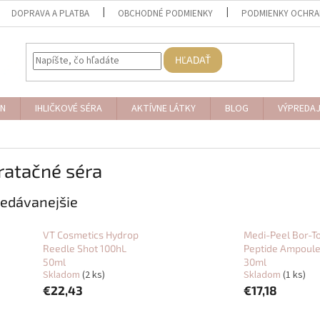
DOPRAVA A PLATBA
OBCHODNÉ PODMIENKY
PODMIENKY OCHRA
HĽADAŤ
N
IHLIČKOVÉ SÉRA
AKTÍVNE LÁTKY
BLOG
VÝPREDA
ratačné séra
edávanejšie
VT Cosmetics Hydrop
Medi-Peel Bor-T
Reedle Shot 100hL
Peptide Ampoul
50ml
30ml
Skladom
(2 ks)
Skladom
(1 ks)
€22,43
€17,18