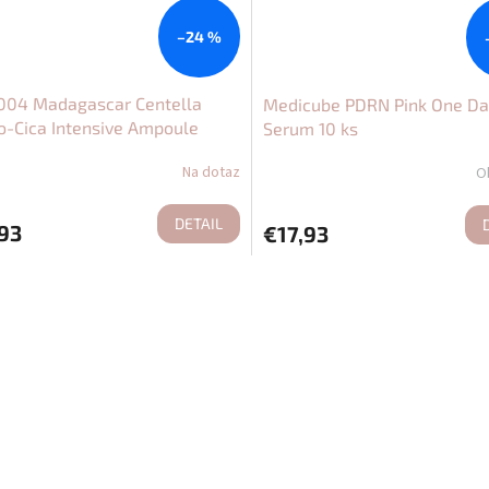
–24 %
1004 Madagascar Centella
Medicube PDRN Pink One Da
o-Cica Intensive Ampoule
Serum 10 ks
Na dotaz
O
DETAIL
93
€17,93
O
v
l
á
d
a
c
i
e
p