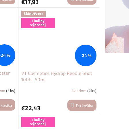
€17,93
SkinL♥vers
Finálny
výpredaj
–24 %
–24 %
oster
VT Cosmetics Hydrop Reedle Shot
100hL 50ml
dom
(2 ks)
Skladom
(2 ks)
 košíka
Do košíka
€22,43
Finálny
výpredaj