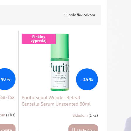
11
položiek celkom
Finálny
výpredaj
–40 %
–24 %
ea-Tox
Purito Seoul Wonder Releaf
Centella Serum Unscented 60ml
dom
(1 ks)
Skladom
(1 ks)
 košíka
Do košíka