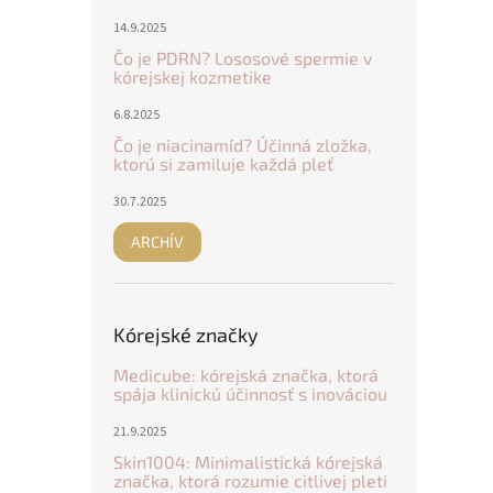
14.9.2025
Čo je PDRN? Lososové spermie v
kórejskej kozmetike
6.8.2025
Čo je niacinamíd? Účinná zložka,
ktorú si zamiluje každá pleť
30.7.2025
ARCHÍV
Kórejské značky
Medicube: kórejská značka, ktorá
spája klinickú účinnosť s inováciou
21.9.2025
Skin1004: Minimalistická kórejská
značka, ktorá rozumie citlivej pleti