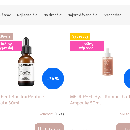
účame
Najlacnejšie
Najdrahšie
Najpredávanejšie
Abecedne
L♥vers
Výpredaj
Finálny
Finálny
ýpredaj
výpredaj
–24 %
Peel Bor-Tox Peptide
MEDI-PEEL Hyal Kombucha T
ule 30ml
Ampoule 50ml
Skladom
(1 ks)
Skla
Do košíka
Do