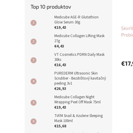
Top 10 produktov
Medicube AGE-R Glutathion
Glow Serum 30g
€19,43
Skin
Probi
Medicube Collagen Lifting Mask
27g
50ml
€4,43
VT Cosmetics PDRN Daily Mask
30ks
€17,
€16,43
PUREDERM Ultrasonic Skin
Scrubber - Bezdrôtový kavitačný
peeling 3v1
€26,93
Medicube Collagen Night
Wrapping Peel Off Mask 75ml
€19,43
TIA'M Snail & Azulene Sleeping
Mask 100ml
€15,68