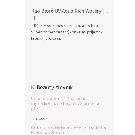
Kao Bioré UV Aqua Rich Watery Essence Sunscreen SPF50+ PA++++ 70g
|
Hodnotenie produktu je 5 z 5 hviezdičiek.
+ Rýchle vstrebávanie+ Ľahká textúra+
Super pomer cena výkonVeľmi príjemný
kremík, určite si...
K-Beauty slovník
Čo je vitamín C? Zázračná
ingrediencia, ktorá rozžiari vašu
pleť
12.10.2025
Retinol vs. Retinal: Aký je rozdiel a
ktorý si vybrať?