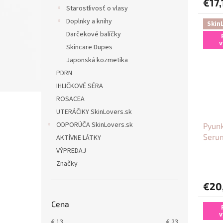
€17,
Starostlivosť o vlasy
Doplnky a knihy
Skin
Darčekové balíčky
v
Skincare Dupes
Japonská kozmetika
PDRN
IHLIČKOVÉ SÉRA
ROSACEA
UTERÁČIKY SkinLovers.sk
ODPORÚČA SkinLovers.sk
Pyunk
Seru
AKTÍVNE LÁTKY
VÝPREDAJ
Značky
€20
Cena
v
€
13
€
23