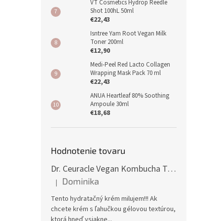
VT Cosmetics Hydrop Reedle
Shot 100hL 50ml
€22,43
Isntree Yam Root Vegan Milk
Toner 200ml
€12,90
Medi-Peel Red Lacto Collagen
Wrapping Mask Pack 70 ml
€22,43
ANUA Heartleaf 80% Soothing
Ampoule 30ml
€18,68
Hodnotenie tovaru
Dr. Ceuracle Vegan Kombucha Tea Gel Cream 75g
Dominika
|
Hodnotenie produktu je 5 z 5 hviezdičiek.
Tento hydratačný krém milujem!!! Ak
chcete krém s ľahučkou gélovou textúrou,
ktorá hneď vsiakne...