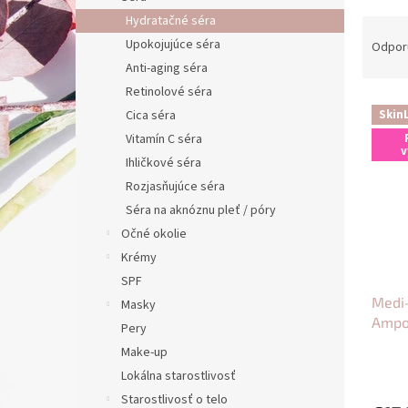
Hydratačné séra
R
a
Upokojujúce séra
Odpor
d
Anti-aging séra
e
Retinolové séra
V
n
Cica séra
Skin
ý
i
Vitamín C séra
p
e
v
Ihličkové séra
i
p
s
r
Rozjasňujúce séra
p
o
Séra na aknóznu pleť / póry
r
d
Očné okolie
o
u
Krémy
d
k
SPF
u
t
Medi-
k
o
Masky
Ampo
t
v
Pery
o
Make-up
v
Lokálna starostlivosť
Starostlivosť o telo