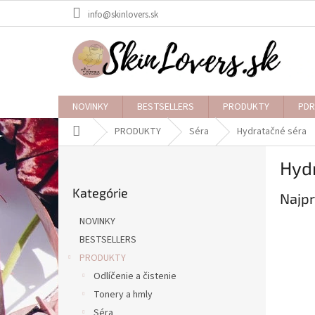
Prejsť
info@skinlovers.sk
na
obsah
NOVINKY
BESTSELLERS
PRODUKTY
PDR
Domov
PRODUKTY
Séra
Hydratačné séra
B
Hyd
o
Preskočiť
č
Kategórie
kategórie
Najpr
n
ý
NOVINKY
p
BESTSELLERS
a
PRODUKTY
n
e
Odlíčenie a čistenie
l
Tonery a hmly
Séra