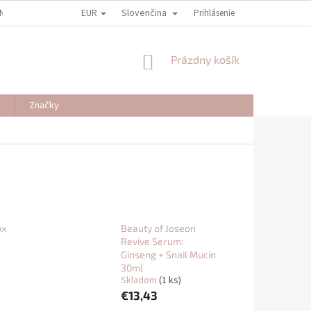
EUR
Slovenčina
NY OSOBNÝCH ÚDAJOV
REKLAMAČNÉ PODMIENKY
Prihlásenie
ODSTÚPENIE OD
NÁKUPNÝ
Prázdny košík
KOŠÍK
J
Značky
ox
Beauty of Joseon
e
Revive Serum:
Ginseng + Snail Mucin
30ml
Skladom
(1 ks)
€13,43