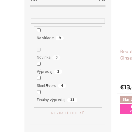
Na sklade
9
Beaut
Novinka
0
Ginse
Priem
Výpredaj
1
hodno
produ
SkinL♥vers
4
€13
je
5,0
z
Finálny výpredaj
Skin
11
5
hviezd
v
ROZBALIŤ FILTER