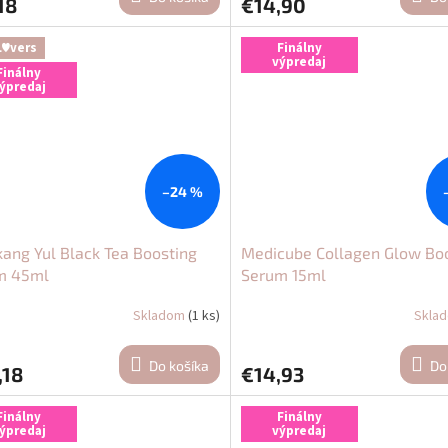
18
€14,90
L♥vers
Finálny
výpredaj
Finálny
ýpredaj
–24 %
ang Yul Black Tea Boosting
Medicube Collagen Glow Bo
m 45ml
Serum 15ml
Skladom
(1 ks)
Skla
Do košíka
Do
,18
€14,93
Finálny
Finálny
ýpredaj
výpredaj