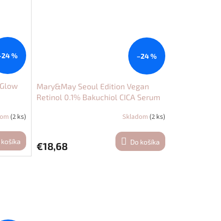
–24 %
–24 %
 Glow
Mary&May Seoul Edition Vegan
Retinol 0.1% Bakuchiol CICA Serum
80ml
dom
(2 ks)
Skladom
(2 ks)
 košíka
Do košíka
€18,68