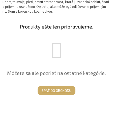
Doprajte svojej pleti jemnú starostlivosť, ktorá ju zanechá hebkú, čistú
a príjemne osvieženú. Objavte, ako môže byť odličovanie príjemným
rituálom s kórejskou kozmetikou.
Produkty ešte len pripravujeme.
Môžete sa ale pozrieť na ostatné kategórie.
SPÄŤ DO OBCHODU
Z
á