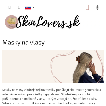
Prejsť
NÁKUP
na
obsah
KOŠÍK
Masky na vlasy
Masky na vlasy z kórejskej kozmetiky ponúkajú hĺbkovú regeneráciu a
intenzívnu výživu pre všetky typy vlasov. Sú ideálne pre suché,
poškodené a namáhané vlasy, ktorým vracajú pružnosť, lesk a silu.
Vďaka prírodným zložkám a moderným technológiám tieto masky