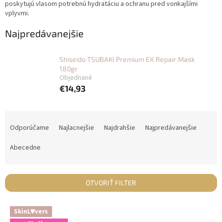
poskytujú vlasom potrebnú hydratáciu a ochranu pred vonkajšími
vplyvmi.
Najpredávanejšie
Shiseido TSUBAKI Premium EX Repair Mask
180gr
Objednané
€14,93
R
a
Odporúčame
Najlacnejšie
Najdrahšie
Najpredávanejšie
d
e
Abecedne
n
i
e
OTVORIŤ FILTER
p
r
V
SkinL♥vers
o
ý