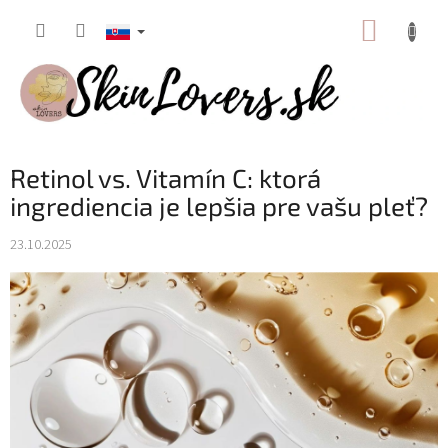
Prejsť
NÁKUP
na
obsah
KOŠÍK
Retinol vs. Vitamín C: ktorá
ingrediencia je lepšia pre vašu pleť?
23.10.2025