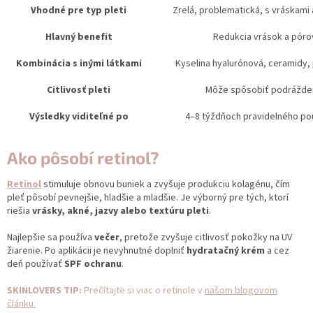
Vhodné pre typ pleti
Zrelá, problematická, s vráskami
Hlavný benefit
Redukcia vrások a póro
Kombinácia s inými látkami
Kyselina hyalurónová, ceramidy,
Citlivosť pleti
Môže spôsobiť podrážde
Výsledky viditeľné po
4–8 týždňoch pravidelného po
Ako pôsobí retinol?
Retinol
stimuluje obnovu buniek a zvyšuje produkciu kolagénu, čím
pleť pôsobí pevnejšie, hladšie a mladšie. Je výborný pre tých, ktorí
riešia
vrásky, akné, jazvy alebo textúru pleti
.
Najlepšie sa používa
večer
, pretože zvyšuje citlivosť pokožky na UV
žiarenie. Po aplikácii je nevyhnutné doplniť
hydratačný krém
a cez
deň používať
SPF ochranu
.
SKINLOVERS TIP:
Prečítajte si viac o retinole v
našom blogovom
článku
.