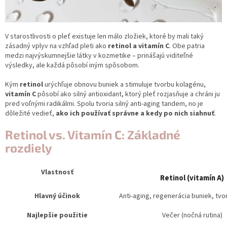
V starostlivosti o pleť existuje len málo zložiek, ktoré by mali taký
zásadný vplyv na vzhľad pleti ako
retinol a vitamín C
. Obe patria
medzi najvýskumnejšie látky v kozmetike – prinášajú viditeľné
výsledky, ale každá pôsobí iným spôsobom.
Kým
retinol
urýchľuje obnovu buniek a stimuluje tvorbu kolagénu,
vitamín C
pôsobí ako silný antioxidant, ktorý pleť rozjasňuje a chráni ju
pred voľnými radikálmi. Spolu tvoria silný anti-aging tandem, no je
dôležité vedieť,
ako ich používať správne a kedy po nich siahnuť
.
Retinol vs. Vitamín C: Základné
rozdiely
Vlastnosť
Retinol (vitamín A)
Hlavný účinok
Anti-aging, regenerácia buniek, tv
Najlepšie použitie
Večer (nočná rutina)