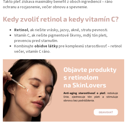
Takto pleť získava maximálny benefit z oboch ingrediencií – ráno
ochranu a rozjasnenie, večer obnovu a spevnenie.
Kedy zvoliť retinol a kedy vitamín C?
Retinol
, ak riešite vrásky, jazvy, akné, stratu pevnosti.
V
itamín C
, ak riešite pigmentové škvrny, mdlý tón pleti,
prevenciu pred starnutím.
Kombinujte
obidve látky
pre komplexnú starostlivosť – retinol
večer, vitamín C ráno.