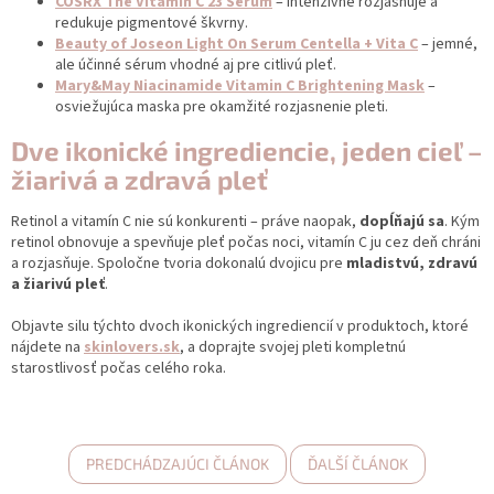
COSRX The Vitamin C 23 Serum
– intenzívne rozjasňuje a
redukuje pigmentové škvrny.
Beauty of Joseon Light On Serum Centella + Vita C
– jemné,
ale účinné sérum vhodné aj pre citlivú pleť.
Mary&May Niacinamide Vitamin C Brightening Mask
–
osviežujúca maska pre okamžité rozjasnenie pleti.
Dve ikonické ingrediencie, jeden cieľ –
žiarivá a zdravá pleť
Retinol a vitamín C nie sú konkurenti – práve naopak,
dopĺňajú sa
. Kým
retinol obnovuje a spevňuje pleť počas noci, vitamín C ju cez deň chráni
a rozjasňuje. Spoločne tvoria dokonalú dvojicu pre
mladistvú, zdravú
a žiarivú pleť
.
Objavte silu týchto dvoch ikonických ingrediencií v produktoch, ktoré
nájdete na
skinlovers.sk
, a doprajte svojej pleti kompletnú
starostlivosť počas celého roka.
PREDCHÁDZAJÚCI ČLÁNOK
ĎALŠÍ ČLÁNOK