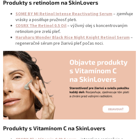
Produkty s retinolom na SkinLovers
SOME BY MI Retinol Intense Reactivating Serum
– zjemňuje
vrásky a posilňuje pružnosť pleti.
COSRX The Retinol 0.5 Oil
– výživný olej s koncentrovaným
retinolom pre zrelú pleť.
Haruharu Wonder Black Rice Night Knight Retinol Serum
–
regeneračné sérum pre žiarivú pleť počas noci.
Produkty s Vitamínom C na SkinLovers