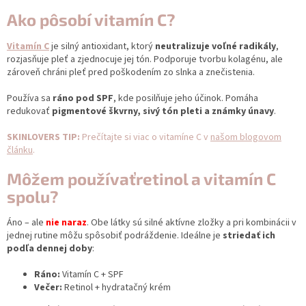
Ako pôsobí vitamín C?
Vitamín C
je silný antioxidant, ktorý
neutralizuje voľné radikály
,
rozjasňuje pleť a zjednocuje jej tón. Podporuje tvorbu kolagénu, ale
zároveň chráni pleť pred poškodením zo slnka a znečistenia.
Používa sa
ráno pod SPF
, kde posilňuje jeho účinok. Pomáha
redukovať
pigmentové škvrny, sivý tón pleti a známky únavy
.
SKINLOVERS TIP:
Prečítajte si viac o vitamíne C v
našom blogovom
článku
.
Môžem používaťretinol a vitamín C
spolu?
Áno – ale
nie naraz
. Obe látky sú silné aktívne zložky a pri kombinácii v
jednej rutine môžu spôsobiť podráždenie.
Ideálne je
striedať ich
podľa dennej doby
:
Ráno:
Vitamín C + SPF
Večer:
Retinol + hydratačný krém