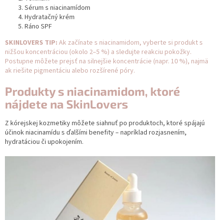
Sérum s niacinamídom
Hydratačný krém
Ráno SPF
SKINLOVERS TIP:
Ak začínate s niacinamidom, vyberte si produkt s
nižšou koncentráciou (okolo 2–5 %) a sledujte reakciu pokožky.
Postupne môžete prejsť na silnejšie koncentrácie (napr. 10 %), najmä
ak riešite pigmentáciu alebo rozšírené póry.
Produkty s niacinamidom, ktoré
nájdete na SkinLovers
Z kórejskej kozmetiky môžete siahnuť po produktoch, ktoré spájajú
účinok niacinamídu s ďalšími benefity – napríklad rozjasnením,
hydratáciou či upokojením.