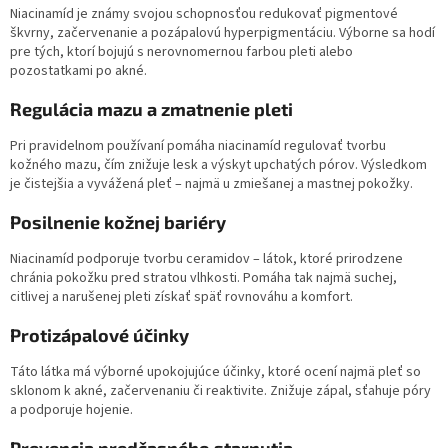
Niacinamíd je známy svojou schopnosťou redukovať pigmentové
škvrny, začervenanie a pozápalovú hyperpigmentáciu. Výborne sa hodí
pre tých, ktorí bojujú s nerovnomernou farbou pleti alebo
pozostatkami po akné.
Regulácia mazu a zmatnenie pleti
Pri pravidelnom používaní pomáha niacinamíd regulovať tvorbu
kožného mazu, čím znižuje lesk a výskyt upchatých pórov. Výsledkom
je čistejšia a vyvážená pleť – najmä u zmiešanej a mastnej pokožky.
Posilnenie kožnej bariéry
Niacinamíd podporuje tvorbu ceramidov – látok, ktoré prirodzene
chránia pokožku pred stratou vlhkosti. Pomáha tak najmä suchej,
citlivej a narušenej pleti získať späť rovnováhu a komfort.
Protizápalové účinky
Táto látka má výborné upokojujúce účinky, ktoré ocení najmä pleť so
sklonom k akné, začervenaniu či reaktivite. Znižuje zápal, sťahuje póry
a podporuje hojenie.
Prevencia predčasného starnutia