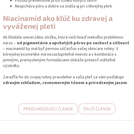
Pôsobí preventívne proti vzniku nových škvŕn
Neupcháva póry a dobre sa znáša aj pri citlivejšej pleti
Niacinamíd ako kľúč ku zdravej a
vyváženej pleti
Ak hľadáte univerzálnu zložku, ktorá rieši hneď niekoľko problémov
naraz –
od pigmentácie a upchatých pórov po suchosť a citlivosť
– niacinamíd by mal byť pevnou súčasťou vašej skincare rutiny. V
kórejskej kozmetike má nezastupiteľné miesto a v kombinácii s
jemnými, premyslenými formuláciami dokáže priniesť viditeľné
výsledky.
Zaraďťe ho do svojej rutiny pravidelne a vaša pleť sa vám poďakuje
zdravým vzhľadom, rovnomerným tónom a prirodzeným jasom
.
PREDCHÁDZAJÚCI ČLÁNOK
ĎALŠÍ ČLÁNOK
Z
á