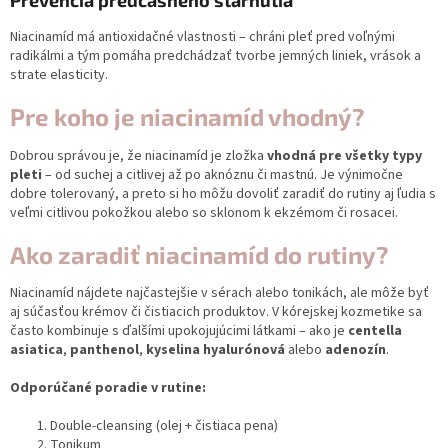
Niacinamíd má antioxidačné vlastnosti – chráni pleť pred voľnými
radikálmi a tým pomáha predchádzať tvorbe jemných liniek, vrások a
strate elasticity.
Pre koho je niacinamíd vhodný?
Dobrou správou je, že niacinamíd je zložka
vhodná pre všetky typy
pleti
– od suchej a citlivej až po aknóznu či mastnú. Je výnimočne
dobre tolerovaný, a preto si ho môžu dovoliť zaradiť do rutiny aj ľudia s
veľmi citlivou pokožkou alebo so sklonom k ekzémom či rosacei.
Ako zaradiť niacinamíd do rutiny?
Niacinamíd nájdete najčastejšie v sérach alebo tonikách, ale môže byť
aj súčasťou krémov či čistiacich produktov. V kórejskej kozmetike sa
často kombinuje s ďalšími upokojujúcimi látkami – ako je
centella
asiatica
,
panthenol
,
kyselina hyalurónová
alebo
adenozín
.
Odporúčané poradie v rutine:
Double-cleansing (olej + čistiaca pena)
Tonikum