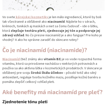
Vo svete
kórejskej kozmetiky
je len málo ingrediencií, ktoré by boli
tak všestranné a obľúbené ako
niacinamíd
. Nájdete ho v sérach,
krémoch, tonikách aj maskách a niet sa čomu čudovať – ide o látku,
ktorá
zlepšuje textúru pleti, zjednocuje jej tón a podporuje jej
zdravý vzhľad
. No čo presne niacinamíd je a ako funguje? Pre koho je
vhodný? A ako ho správne zaradiť do skincare rutiny?
Čo je niacinamíd (niacinamide)?
Niacinamíd
(tiež známy ako
vitamín B3
) je vo vode rozpustná forma
vitamínu, ktorá sa prirodzene nachádza v niektorých potravinách a
používa sa ako aktívna látka v kozmetických produktoch. V skincare je
obľúbený pre svoju
širokú škálu účinkov
– pôsobí totiž ako silný
antioxidant, reguluje tvorbu kožného mazu, posilňuje kožnú bariéru a
pomáha zlepšiť celkový vzhľad pleti.
Aké benefity má niacinamíd pre pleť?
Zjednotenie tónu pleti