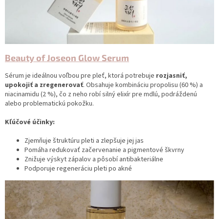
Beauty of Joseon Glow Serum
Sérum je ideálnou voľbou pre pleť, ktorá potrebuje
rozjasniť,
upokojiť a zregenerovať
. Obsahuje kombináciu propolisu (60 %) a
niacinamidu (2 %), čo z neho robí silný elixír pre mdlú, podráždenú
alebo problematickú pokožku.
Kľúčové účinky:
Zjemňuje štruktúru pleti a zlepšuje jej jas
Pomáha redukovať začervenanie a pigmentové škvrny
Znižuje výskyt zápalov a pôsobí antibakteriálne
Podporuje regeneráciu pleti po akné