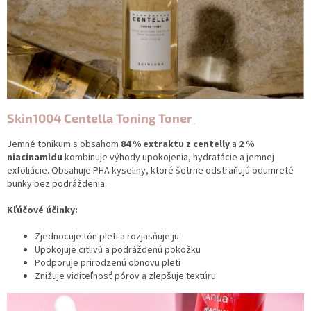
Skin1004 Centella Toning Toner
Jemné tonikum s obsahom
84 % extraktu z centelly
a
2 %
niacinamidu
kombinuje výhody upokojenia, hydratácie a jemnej
exfoliácie. Obsahuje PHA kyseliny, ktoré šetrne odstraňujú odumreté
bunky bez podráždenia.
Kľúčové účinky:
Zjednocuje tón pleti a rozjasňuje ju
Upokojuje citlivú a podráždenú pokožku
Podporuje prirodzenú obnovu pleti
Znižuje viditeľnosť pórov a zlepšuje textúru