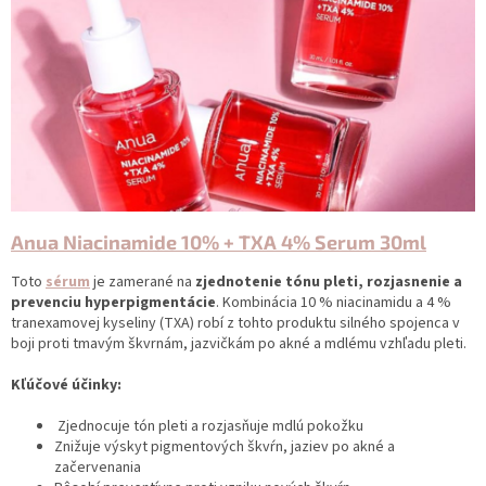
Anua Niacinamide 10% + TXA 4% Serum 30ml
Toto
sérum
je zamerané na
zjednotenie tónu pleti, rozjasnenie a
prevenciu hyperpigmentácie
. Kombinácia 10 % niacinamidu a 4 %
tranexamovej kyseliny (TXA) robí z tohto produktu silného spojenca v
boji proti tmavým škvrnám, jazvičkám po akné a mdlému vzhľadu pleti.
Kľúčové účinky:
Zjednocuje tón pleti a rozjasňuje mdlú pokožku
Znižuje výskyt pigmentových škvŕn, jaziev po akné a
začervenania