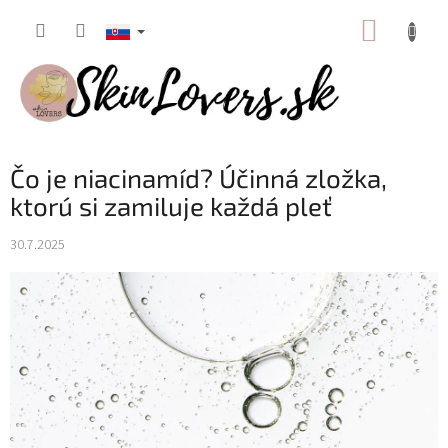
Prejsť
NÁKUP
na
obsah
KOŠÍK
Čo je niacinamíd? Účinná zložka,
ktorú si zamiluje každá pleť
30.7.2025