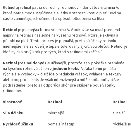
Retinol aj retinal patria do rodiny retinoidov – derivátov vitamínu A,
ktoré patria medzi najúčinnejšie látky v starostlivosti o pleť. Hoci sa
často zamieňajú, ich účinnosť a spôsob pôsobenia sa líšia.
Retinol
je jemnejšia forma vitamínu A. V pokožke sa musí premeniť
najprv na retinal a následne na kyselinu retinovú, ktorá je aktívna a
pôsobí na pleť. Tento proces je pomalší, preto sú účinky retinolu
miernejšie, ale zároveň je lepšie tolerovaný aj citlivou pleťou. Retinol je
ideálny ako prvý krok pre tých, ktorí s retinoidmi začínajú.
Retinal (retinaldehyd)
je účinnejší, pretože sa v pokožke premieňa
na kyselinu retinovú už len v
jednom kroku
. Vďaka tomu prináša
rýchlejšie výsledky – či už ide o redukciu vrások, vyhladenie textúry
alebo boj proti akné. Je však intenzívnejší a môže spôsobiť väčšie
podráždenie, preto sa odporúča skôr pre skúsené používateľky
retinoidov.
Vlastnosť
Retinol
Retinal
Sila účinku
miernejší
silnejší
Rýchlosť účinku
pomalší nástup
rýchlejší 