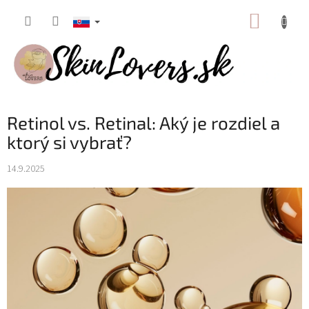
Prejsť
NÁKUP
na
obsah
KOŠÍK
Retinol vs. Retinal: Aký je rozdiel a
ktorý si vybrať?
14.9.2025