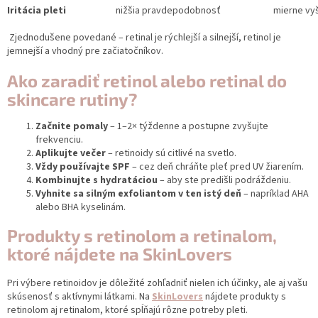
Iritácia pleti
nižšia pravdepodobnosť
mierne vyš
Zjednodušene povedané – retinal je rýchlejší a silnejší, retinol je
jemnejší a vhodný pre začiatočníkov.
Ako zaradiť retinol alebo retinal do
skincare rutiny?
Začnite pomaly
– 1–2× týždenne a postupne zvyšujte
frekvenciu.
Aplikujte večer
– retinoidy sú citlivé na svetlo.
Vždy používajte SPF
– cez deň chráňte pleť pred UV žiarením.
Kombinujte s hydratáciou
– aby ste predišli podráždeniu.
Vyhnite sa silným exfoliantom v ten istý deň
– napríklad AHA
alebo BHA kyselinám.
Produkty s retinolom a retinalom,
ktoré nájdete na SkinLovers
Pri výbere retinoidov je dôležité zohľadniť nielen ich účinky, ale aj vašu
skúsenosť s aktívnymi látkami. Na
SkinLovers
nájdete produkty s
retinolom aj retinalom, ktoré spĺňajú rôzne potreby pleti.