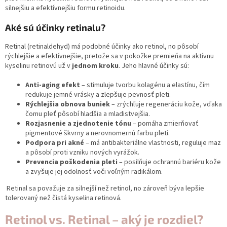
silnejšiu a efektívnejšiu formu retinoidu.
Aké sú účinky retinalu?
Retinal (retinaldehyd) má podobné účinky ako retinol, no pôsobí
rýchlejšie a efektívnejšie, pretože sa v pokožke premieňa na aktívnu
kyselinu retinovú už v
jednom kroku
. Jeho hlavné účinky sú:
Anti-aging efekt
– stimuluje tvorbu kolagénu a elastínu, čím
redukuje jemné vrásky a zlepšuje pevnosť pleti.
Rýchlejšia obnova buniek
– zrýchľuje regeneráciu kože, vďaka
čomu pleť pôsobí hladšia a mladistvejšia.
Rozjasnenie a zjednotenie tónu
– pomáha zmierňovať
pigmentové škvrny a nerovnomernú farbu pleti.
Podpora pri akné
– má antibakteriálne vlastnosti, reguluje maz
a pôsobí proti vzniku nových vyrážok.
Prevencia poškodenia pleti
– posilňuje ochrannú bariéru kože
a zvyšuje jej odolnosť voči voľným radikálom.
Retinal sa považuje za silnejší než retinol, no zároveň býva lepšie
tolerovaný než čistá kyselina retinová.
Retinol vs. Retinal – aký je rozdiel?