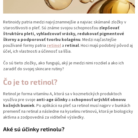
Retinoidy patria medzi najvýznamnejšie a najviac skúmané zložky v
starostlivosti o pleť. Sú známe svojou schopnosťou
zlepšovať
štruktúru pleti, vyhladzovať vrásky, redukovať pigmentové
škvrny a podporovať tvorbu kolagénu
. Medzi najčastejšie
používané formy patria
retinol
a
retinal
. Hoci majú podobný pôvod aj
účel, ich vlastnosti a účinnosť sa líšia.
Čo sú tieto zložky, ako fungujú, aký je medzi nimi rozdiel a ako ich
zaradiť do svojej skincare rutiny?
Čo je to retinol?
Retinol je forma vitamínu A, ktorá sa v kozmetických produktoch
využíva pre svoje
anti-age účinky
a
schopnosť urýchliť obnovu
kožných buniek
. Po aplikácii na pleť sa retinol musí najprv v bunkách
premeniť na retinal a následne na kyselinu retinovú, ktorá je biologicky
aktívna a zodpovedná za viditeľné výsledky.
Aké sú účinky retinolu?