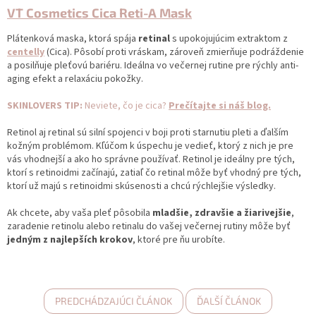
VT Cosmetics Cica Reti-A Mask
Plátenková maska, ktorá spája
retinal
s upokojujúcim extraktom z
centelly
(Cica). Pôsobí proti vráskam, zároveň zmierňuje podráždenie
a posilňuje pleťovú bariéru. Ideálna vo večernej rutine pre rýchly anti-
aging efekt a relaxáciu pokožky.
SKINLOVERS TIP:
Neviete, čo je cica?
Prečítajte si náš blog.
Retinol aj retinal sú silní spojenci v boji proti starnutiu pleti a ďalším
kožným problémom. Kľúčom k úspechu je vedieť, ktorý z nich je pre
vás vhodnejší a ako ho správne používať. Retinol je ideálny pre tých,
ktorí s retinoidmi začínajú, zatiaľ čo retinal môže byť vhodný pre tých,
ktorí už majú s retinoidmi skúsenosti a chcú rýchlejšie výsledky.
Ak chcete, aby vaša pleť pôsobila
mladšie, zdravšie a žiarivejšie
,
zaradenie retinolu alebo retinalu do vašej večernej rutiny môže byť
jedným z najlepších krokov
, ktoré pre ňu urobíte.
PREDCHÁDZAJÚCI ČLÁNOK
ĎALŠÍ ČLÁNOK