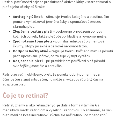
Retinol patrí medzi najviac preskúmané aktívne látky v starostlivosti o
pleť a jeho účinky sú široké:
Anti-aging účinok
– stimuluje tvorbu kolagénu a elastínu, čím
pomáha vyhladzovať jemné vrásky a spomaľovať proces
starnutia pleti.
Zlepšenie textúry pleti
– podporuje prirodzenú obnovu
kožných buniek, takže pleť pôsobí hladšie a rovnomernejšie.
Zjednotenie tónu pleti
– pomáha redukovať pigmentové
škvrny, stopy po akné a celkové nerovnosti tónu.
Podpora liečby akné
– reguluje tvorbu kožného mazu a pôsobí
proti upchávaniu pórov, čo znižuje výskyt vyrážok.
Rozjasnenie pleti
– pri pravidelnom používaní pleť pôsobí
sviežejšie, jasnejšie a zdravšie.
Retinol je veľmi obľúbený, pretože ponúka dobrý pomer medzi
účinnosťou a znášanlivosťou, no môže si vyžadovať určitý čas na
adaptáciu pleti.
Čo je to retinal?
Retinal, známy aj ako retinaldehyd, je ďalšia forma vitamínu A a
medzikrok medzi retinolom a kyselinou retinovou. To znamená, že sa v
pleti mení na kyselinu retinovú rýchlejšie než retinol, čo z neho robí