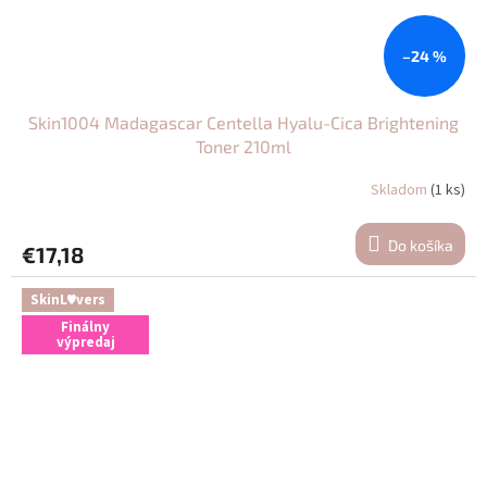
–24 %
Skin1004 Madagascar Centella Hyalu-Cica Brightening
Toner 210ml
Skladom
(1 ks)
Do košíka
€17,18
SkinL♥vers
Finálny
výpredaj