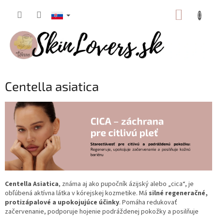
Prejsť
NÁKUP
na
obsah
KOŠÍK
Centella asiatica
Centella Asiatica
, známa aj ako pupočník ázijský alebo „cica“, je
obľúbená aktívna látka v kórejskej kozmetike. Má
silné regeneračné,
protizápalové a upokojujúce účinky
. Pomáha redukovať
začervenanie, podporuje hojenie podráždenej pokožky a posilňuje