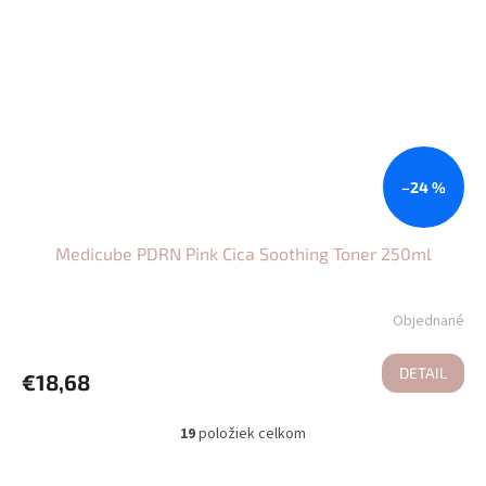
–24 %
Medicube PDRN Pink Cica Soothing Toner 250ml
Objednané
DETAIL
€18,68
19
položiek celkom
O
v
l