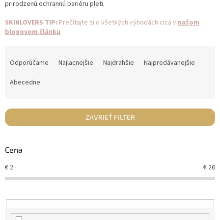
prirodzenú ochrannú bariéru pleti.
SKINLOVERS TIP:
Prečítajte si o všetkých výhodách cica v
našom
blogovom článku
.
R
a
Odporúčame
Najlacnejšie
Najdrahšie
Najpredávanejšie
d
e
Abecedne
n
i
e
ZAVRIEŤ FILTER
p
r
o
Cena
d
€
2
€
26
u
k
t
o
v