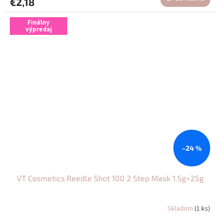
€2,18
Finálny
výpredaj
–24 %
VT Cosmetics Reedle Shot 100 2 Step Mask 1.5g+25g
Skladom
(1 ks)