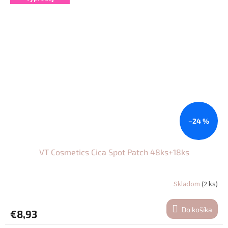
–24 %
VT Cosmetics Cica Spot Patch 48ks+18ks
Skladom
(2 ks)
Do košíka
€8,93