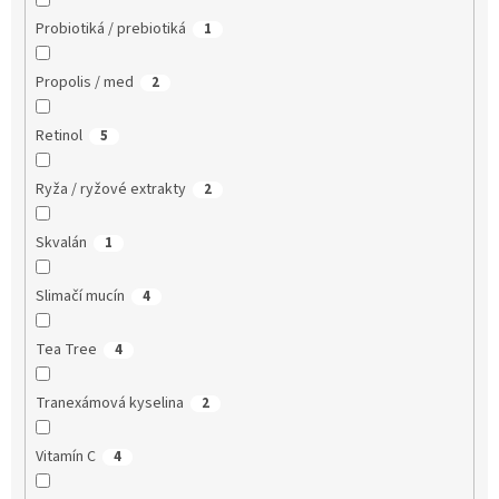
Probiotiká / prebiotiká
1
Propolis / med
2
Retinol
5
Ryža / ryžové extrakty
2
Skvalán
1
Slimačí mucín
4
Tea Tree
4
Tranexámová kyselina
2
Vitamín C
4