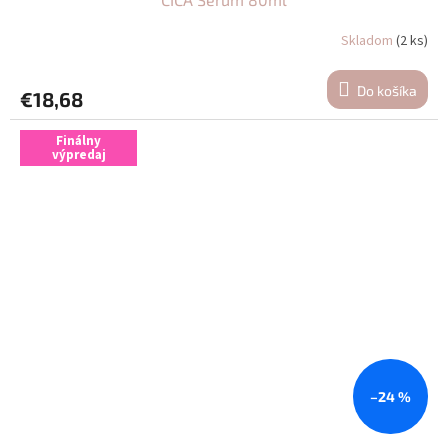
Skladom
(2 ks)
Do košíka
€18,68
Finálny
výpredaj
–24 %