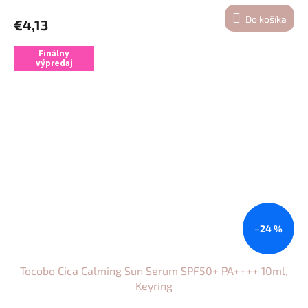
Do košíka
€4,13
Finálny
výpredaj
–24 %
Tocobo Cica Calming Sun Serum SPF50+ PA++++ 10ml,
Keyring