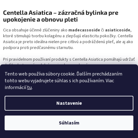
á
d
Centella Asiatica – zázračná bylinka pre
a
upokojenie a obnovu pleti
c
i
Cica obsahuje účinné zlúčeniny ako
madecassoside
či
asiaticoside
,
e
ktoré stimulujú tvorbu kolagénu a zlepšujú elasticitu pokožky. Centella
p
Asiatica je preto ideálna nielen pre citlivú a podráždenú pleť, ale aj ako
r
podpora proti predčasnému starnutiu.
v
k
Pri pravidelnom používaní produkty s Centella Asiatica pomáhajú udržať
y
pleť hydratovanú, odolnú a prirodzene zdravú.
v
Tento web používa súbory cookie. Ďalším prechádzaním
ý
SKINLOVERS TIP:
Centella Asiatica je skvelou voľbou po exfoliácii, pri
tohto webu vyjadrujete súhlas s ich používaním. Viac
p
podráždení alebo po slnení. Kombinujte ju s hydratačnými sérami a
i
informácií
tu
.
krémami pre maximálnu regeneráciu a upokojenie.
s
u
Z
Nastavenie
á
p
ä
Kontakt
Doprava zadarmo nad 60 Eur pre Slovensko, nad 1500 Kč pre Českú
Súhlasím
t
republiku.
info
@
skinlovers.sk
i