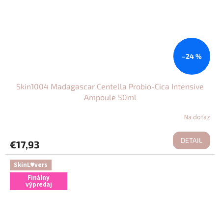
–24 %
Skin1004 Madagascar Centella Probio-Cica Intensive
Ampoule 50ml
Na dotaz
DETAIL
€17,93
SkinL♥vers
Finálny
výpredaj