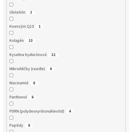
Glutatión
1
Koenzým Q10
1
Kolagén
13
Kyselina hyalurónová
12
Mikroihličky (reedle)
4
Niacinamid
8
Panthenol
6
PDRN (polydeoxyribonukleotid)
4
Peptidy
8