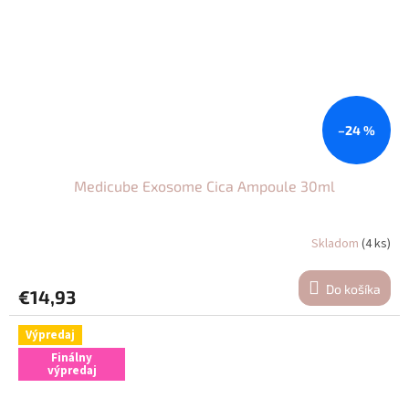
–24 %
Medicube Exosome Cica Ampoule 30ml
Skladom
(4 ks)
Do košíka
€14,93
Výpredaj
Finálny
výpredaj