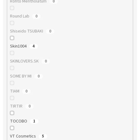
Rohto Mentholatum
0
Round Lab
0
Shiseido TSUBAKI
0
Skin1004
4
SKINLOVERS.SK
0
SOME BY MI
0
TIAM
0
TIRTIR
0
TOCOBO
1
VT Cosmetics
5