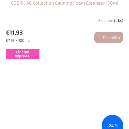
COSRX AC Collection Calming Foam Cleanser 150ml
Skladom
(1 ks)
Priemerné
hodnotenie
€11,93
produktu
je
Do košíka
Jednotková
€7,95 / 100 ml
5,0
cena:
z
Finálny
5
výpredaj
hviezdičiek.
–24 %