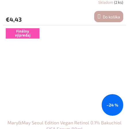
Skladom
(2 ks)
Do košíka
€4,43
Finálny
výpredaj
–24 %
Mary&May Seoul Edition Vegan Retinol 0.1% Bakuchiol
CICA Serum 80ml