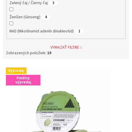
Zelený čaj / Čierny čaj
3
Ženšen (Ginseng)
4
NAD (Nikotínamid adenín dinukleotid)
1
VYMAZAŤ FILTRE
Zobrazených položiek:
19
V
Výpredaj
ý
Finálny
p
výpredaj
i
s
p
r
o
d
u