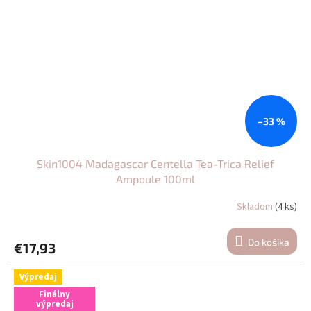
–33 %
Skin1004 Madagascar Centella Tea-Trica Relief
Ampoule 100ml
Skladom
(4 ks)
Do košíka
€17,93
Výpredaj
Finálny
výpredaj