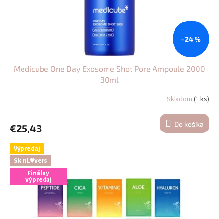
–24 %
Medicube One Day Exosome Shot Pore Ampoule 2000
30ml
Skladom
(1 ks)
Do košíka
€25,43
Výpredaj
SkinL♥vers
Finálny
výpredaj