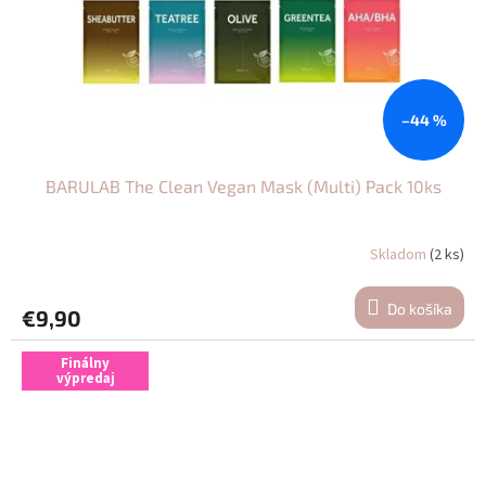
–44 %
BARULAB The Clean Vegan Mask (Multi) Pack 10ks
Skladom
(2 ks)
Do košíka
€9,90
Finálny
výpredaj