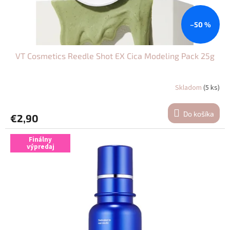
k
t
o
–50 %
v
VT Cosmetics Reedle Shot EX Cica Modeling Pack 25g
Skladom
(5 ks)
Do košíka
€2,90
Finálny
výpredaj