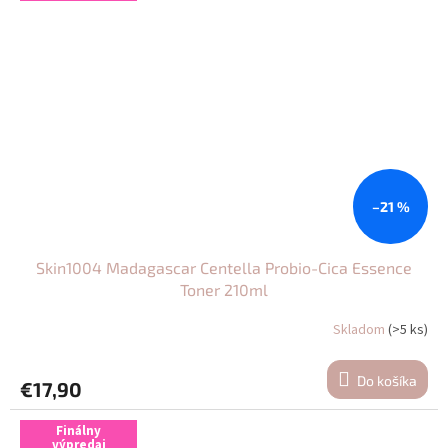
–21 %
Skin1004 Madagascar Centella Probio-Cica Essence
Toner 210ml
Skladom
(>5 ks)
Do košíka
€17,90
Finálny
výpredaj