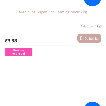
Medicube Super Cica Calming Mask 22g
Skladom
(4 ks)
Do košíka
€3,38
Finálny
výpredaj