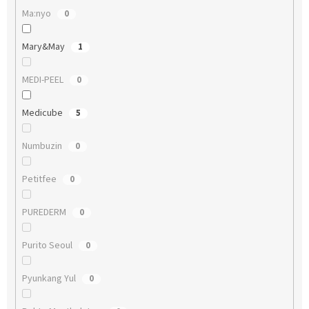
Ma:nyo
0
Mary&May
1
MEDI-PEEL
0
Medicube
5
Numbuzin
0
Petitfee
0
PUREDERM
0
Purito Seoul
0
Pyunkang Yul
0