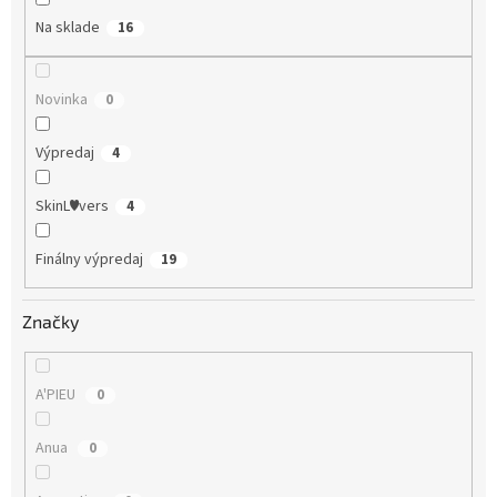
Na sklade
16
Novinka
0
Výpredaj
4
SkinL♥vers
4
Finálny výpredaj
19
Značky
A'PIEU
0
Anua
0