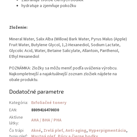
hydratuje a zjemňuje pokožku
Zloženie:
Mineral Water, Salix Alba (Willow) Bark Water, Pyrus Malus (Apple)
Fruit Water, Butylene Glycol, 1,2-Hexanediol, Sodium Lactate,
Glycolic Acid, Water, Betaine Salicylate, Allantoin, Panthenol,
Ethyl Hexanediol
POZNÁMKA: Zložky sa môžu meniť podľa uváženia výrobcu.
Najkompletnejší a najaktuálnejší zoznam zložiek nájdete na
obale produktu.
Dodatočné parametre
Kategória
:
Exfoliačné tonery
EAN
:
8809416470030
Aktívne
AHA / BHA / PHA
látky
:
Čo trápi
Akné
,
Zrelá pleť, Anti-aging
,
Hyperpigmentácia
,
tvoju pleť
:
Mastná pleť
,
Póry a čierne bodky