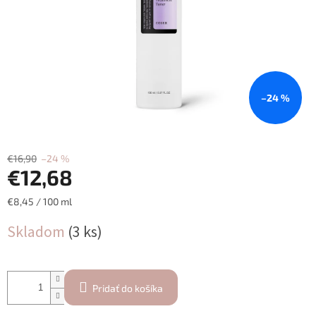
–24 %
€16,90
–24 %
€12,68
Jednotková
€8,45 / 100 ml
cena:
Skladom
(3 ks)
Pridať do košíka