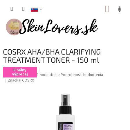
Prejsť
NÁKUP
na
obsah
KOŠÍK
COSRX AHA/BHA CLARIFYING
TREATMENT TONER - 150 ml
Finálny
výpredaj
Priemerné
1 hodnotenie
Podrobnosti hodnotenia
hodnotenie
Značka:
COSRX
produktu
je
5,0
z
5
hviezdičiek.