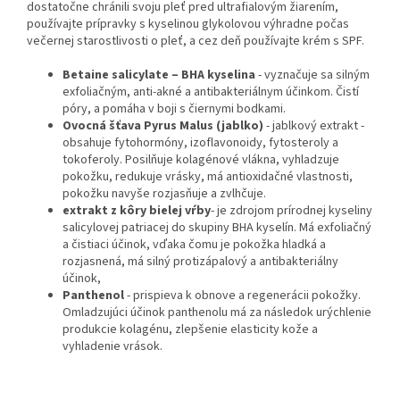
dostatočne chránili svoju pleť pred ultrafialovým žiarením,
používajte prípravky s kyselinou glykolovou výhradne počas
večernej starostlivosti o pleť, a cez deň používajte krém s SPF.
Betaine salicylate – BHA kyselina
- vyznačuje sa silným
exfoliačným, anti-akné a antibakteriálnym účinkom. Čistí
póry, a pomáha v boji s čiernymi bodkami.
Ovocná šťava Pyrus Malus (jablko)
- jablkový extrakt -
obsahuje fytohormóny, izoflavonoidy, fytosteroly a
tokoferoly. Posilňuje kolagénové vlákna, vyhladzuje
pokožku, redukuje vrásky, má antioxidačné vlastnosti,
pokožku navyše rozjasňuje a zvlhčuje.
extrakt z kôry bielej vŕby
- je zdrojom prírodnej kyseliny
salicylovej patriacej do skupiny BHA kyselín. Má exfoliačný
a čistiaci účinok, vďaka čomu je pokožka hladká a
rozjasnená, má silný protizápalový a antibakteriálny
účinok,
Panthenol
- prispieva k obnove a regenerácii pokožky.
Omladzujúci účinok panthenolu má za následok urýchlenie
produkcie kolagénu, zlepšenie elasticity kože a
vyhladenie vrások.