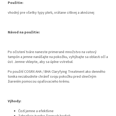
Použitie:
vhodný pre všetky typy pleti, vrátane citlivej a aknóznej
Návod na použitie:
Po očistení tváre naneste primerané množstvo na vatový
tampón a jemne nanášajte na pokožku, vyhýbajte sa oblasti očí a
úst. Jemne vklepte, aby sa úplne vstrebal.
Po použití COSRX AHA / BHA Claryfying Treatment ako denného
tonika nezabudnite chrániť svoju pokožku pred slnečným
žiarením pomocou opaľovacieho krému.
Výhody:
Čistí jemne a efektívne
Zabraňuje tvorbe čiernych bodiek