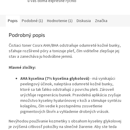
u vás doma expresne rýchlo
Popis
Podobné (1)
Hodnotenie (1)
Diskusia
Značka
Podrobný popis
Čistiaci toner Cosrx AHA/BHA odstraňuje odumreté kožné bunky,
sťahuje rozšírené póry a tonizuje pleť, čím viditeľne zlepšuje jej
stav a zanecháva ju hodvábne jemnú.
Hlavné zložky:
AHA kyselina (7% kyselina glykolová)
- má vynikajúci
peelingový účinok, naleptáva odumreté kožné bunky,
ktoré sa tak ľahko odstraňujú z povrchu pleti. Zároveň
urýchľuje regeneráciu buniek. Pravidelná aplikácia zvyšuje
množstvo kyseliny hyalurónovej v koži a stimuluje syntézu
kolagénu, čím vedie k postupnému zosvetlenie
pigmentových škvŕn a vyhladenie drobných vrások.
Nevýhodou používanie kozmetiky s obsahom kyseliny glykolovej
je zvýšená citlivosť pokožky na slnečné žiarenie. Aby ste teda