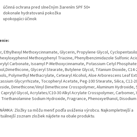
účinná ochrana pred slnečným žiarením SPF 50+
dokonale hydratovaná pokožka
upokojujúci účinok
enie:
r, Ethylhexyl Methoxycinnamate, Glycerin, Propylene Glycol, Cyclopentasilo
lhexyloxyphenol Methoxyphenyl Triazine, Phenylbenzimidazole Sulfonic Aci
prylyl Carbonate, Isoamyl P-Methoxycinnamate, Potassium Cetyl Phosphate
hol,Dimethicone, Glyceryl Stearate, Butylene Glycol, Titanium Dioxide, C14-
hols, Polymethyl Methacrylate, Cetearyl Alcohol, Aloe Arborescens Leaf Ext
tassium Glycyrrhizate, Tocopheryl Acetate, Peg-100 Stearate, Silica, C12-20
oside, Dimethicone/Vinyl Dimethicone Crosspolymer, Aluminum Hydroxide, 
, Caprylyl Glycol, Acrylates/C10-30 Alkyl Acrylate Crosspolymer, Carbomer,
 Triethanolamine Sodium Hydroxide, Fragrance, Phenoxyethanol, Disodium 
ÁMKA: Zložky sa môžu meniť podľa uváženia výrobcu. Najkompletnejší a
ktuálnejší zoznam zložiek nájdete na obale produktu.