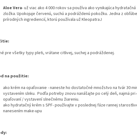
Aloe Vera
- už viac ako 4 000 rokov sa používa ako vynikajúca hydratačná
zložka. Upokojuje červenú, suchú a podráždenú pokožku. Jedna z obľúb
prírodných ingrediencií, ktorú používala už KleopatraJ
itie:
é pre všetky typy pleti, vrátane citlivej, suchej a podráždenej.
d na použitie:
ako krém na opaľovanie - naneste ho dostatočné množstvo na tvár 30 mi
vystavením slnku. Podľa potreby znovu nanášajte po celý deň, najmä pr
opaľovaní / vystavení slnečnému žiareniu.
ako hydratačný krém s SPF- používajte v poslednej fáze rannej starostliv
nanesením make-upu
dy: