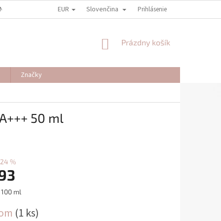
EUR
Slovenčina
NY OSOBNÝCH ÚDAJOV
REKLAMAČNÉ PODMIENKY
Prihlásenie
ODSTÚPENIE OD
NÁKUPNÝ
Prázdny košík
KOŠÍK
J
Značky
A+++ 50 ml
–24 %
,93
ová
 100 ml
dom
(1 ks)