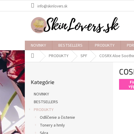
Prejsť
info@skinlovers.sk
na
obsah
NOVINKY
BESTSELLERS
PRODUKTY
PDR
Domov
PRODUKTY
SPF
COSRX Aloe Soothi
B
COS
o
Preskočiť
č
Kategórie
kategórie
Fi
n
vý
ý
NOVINKY
p
BESTSELLERS
a
PRODUKTY
n
e
Odlíčenie a čistenie
l
Tonery a hmly
Séra