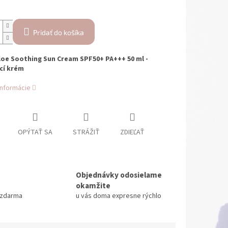
Pridať do košíka
oe Soothing Sun Cream SPF50+ PA+++ 50 ml -
cí krém
informácie
OPÝTAŤ SA
STRÁŽIŤ
ZDIEĽAŤ
Objednávky odosielame
okamžite
 zdarma
u vás doma expresne rýchlo