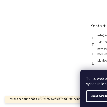
Z
á
p
ä
t
Kontakt
i
e
info
@
+421 9
https:
m/skin
skinlo
Tento web p
vyjadrujete s
Nastaven
Copyright 2026
SkinLovers.sk
. Všetky práva vyhradené.
Doprava zadarmo nad 60 Eur pre Slovensko, nad 1500 Kč pre Českú republiku.