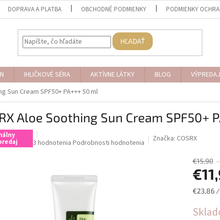
DOPRAVA A PLATBA
OBCHODNÉ PODMIENKY
PODMIENKY OCHRA
HĽADAŤ
N
IHLIČKOVÉ SÉRA
AKTÍVNE LÁTKY
BLOG
VÝPREDA
ng Sun Cream SPF50+ PA+++ 50 ml
RX Aloe Soothing Sun Cream SPF50+ P
nálny
Značka:
COSRX
predaj
Priemerné
3 hodnotenia
Podrobnosti hodnotenia
hodnotenie
produktu
€15,90
€11
je
5,0
z
Jednotk
€23,86 /
5
cena:
hviezdičiek.
Skla