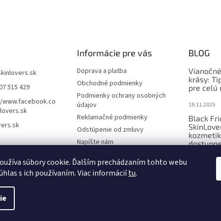
Informácie pre vás
BLOG
Doprava a platba
Vianočné
skinlovers.sk
krásy: Ti
Obchodné podmienky
07 515 429
pre celú 
Podmienky ochrany osobných
//www.facebook.co
údajov
19.11.2025
lovers.sk
Reklamačné podmienky
Black Fr
vers.sk
SkinLove
Odstúpenie od zmluvy
kozmetik
Napíšte nám
dostupne
Kontakty
1.11.2025
oužíva súbory cookie. Ďalším prechádzaním tohto webu
úhlas s ich používaním. Viac informácií
tu
.
ie