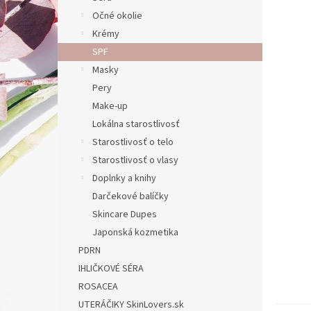
Očné okolie
Krémy
SPF
Masky
Pery
Make-up
Lokálna starostlivosť
Starostlivosť o telo
Starostlivosť o vlasy
Doplnky a knihy
Darčekové balíčky
Skincare Dupes
Japonská kozmetika
PDRN
IHLIČKOVÉ SÉRA
ROSACEA
UTERÁČIKY SkinLovers.sk