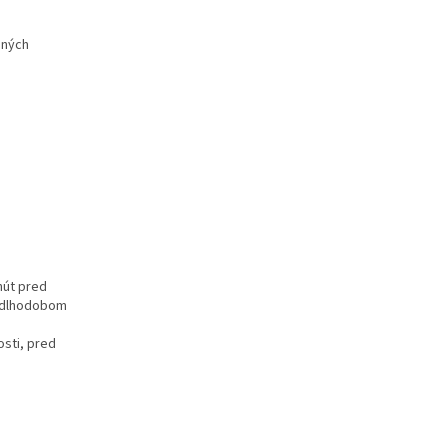
ených
nút pred
i dlhodobom
osti, pred