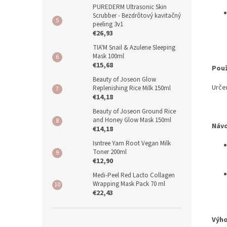
PUREDERM Ultrasonic Skin
Scrubber - Bezdrôtový kavitačný
peeling 3v1
€26,93
TIA'M Snail & Azulene Sleeping
Mask 100ml
€15,68
Použ
Beauty of Joseon Glow
Určen
Replenishing Rice Milk 150ml
€14,18
Beauty of Joseon Ground Rice
and Honey Glow Mask 150ml
Návo
€14,18
Isntree Yam Root Vegan Milk
Toner 200ml
€12,90
Medi-Peel Red Lacto Collagen
Wrapping Mask Pack 70 ml
€22,43
Výho