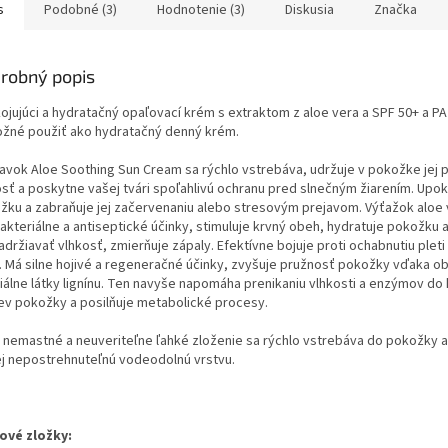
s
Podobné (3)
Hodnotenie (3)
Diskusia
Značka
robný popis
ojujúci a hydratačný opaľovací krém s extraktom z aloe vera a SPF 50+ a PA
ožné použiť ako hydratačný denný krém.
ravok Aloe Soothing Sun Cream sa rýchlo vstrebáva, udržuje v pokožke jej 
sť a poskytne vašej tvári spoľahlivú ochranu pred slnečným žiarením. Upoko
žku a zabraňuje jej začervenaniu alebo stresovým prejavom. Výťažok aloe
bakteriálne a antiseptické účinky, stimuluje krvný obeh, hydratuje pokožku
adržiavať vlhkosť, zmierňuje zápaly. Efektívne bojuje proti ochabnutiu pleti 
. Má silne hojivé a regeneračné účinky, zvyšuje pružnosť pokožky vďaka o
iálne látky lignínu. Ten navyše napomáha prenikaniu vlhkosti a enzýmov do 
iev pokožky a posilňuje metabolické procesy.
 nemastné a neuveriteľne ľahké zloženie sa rýchlo vstrebáva do pokožky 
ej nepostrehnuteľnú vodeodolnú vrstvu.
ové zložky: