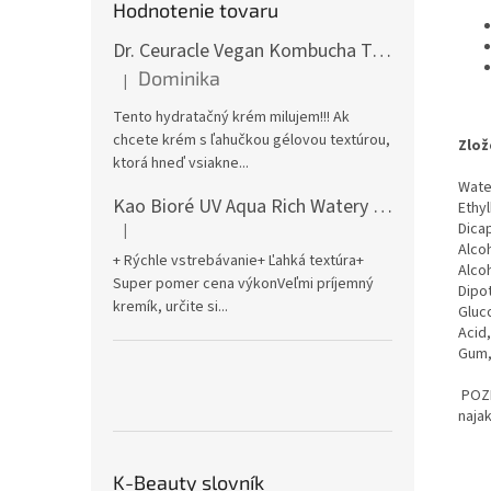
Hodnotenie tovaru
Dr. Ceuracle Vegan Kombucha Tea Gel Cream 75g
Dominika
|
Hodnotenie produktu je 5 z 5 hviezdičiek.
Tento hydratačný krém milujem!!! Ak
chcete krém s ľahučkou gélovou textúrou,
Zlož
ktorá hneď vsiakne...
Wate
Kao Bioré UV Aqua Rich Watery Essence Sunscreen SPF50+ PA++++ 70g
Ethy
Dica
|
Hodnotenie produktu je 5 z 5 hviezdičiek.
Alco
+ Rýchle vstrebávanie+ Ľahká textúra+
Alco
Super pomer cena výkonVeľmi príjemný
Dipo
kremík, určite si...
Gluc
Acid
Gum,
POZN
naja
K-Beauty slovník