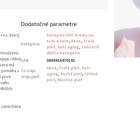
Dodatočné parametre
 +++, ktorý
Kórejské SPF krémy na
tvár a telo
,
Akné
,
Zrelá
Kategória
:
pleť, Anti-aging
,
Zobraziť
prirodzenú
ďalšie kategórie
juje citlivú
EAN
:
8809416470191
 vera má
Akné
,
Zrelá pleť, Anti-
 a pomáha v
Čo trápi
aging
,
Suchá pleť
,
Citlivá
i proti
tvoju pleť
:
pleť
,
Mastná pleť
bsahu
hlbších
a zanecháva