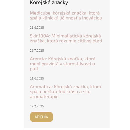
Kórejské značky
Medicube: kórejská značka, ktorá
spája klinickú účinnosť s inováciou
21.9.2025
Skin1004: Minimalistická kórejská
značka, ktorá rozumie citlivej pleti
26.7.2025
Arencia: Kórejská značka, ktorá
mení pravidlá v starostlivosti o
pleť
11.6.2025
Aromatica: Kórejská značka, ktorá
spája udržateľnú krásu a silu
aromaterapie
17.2.2025
ARCHÍV