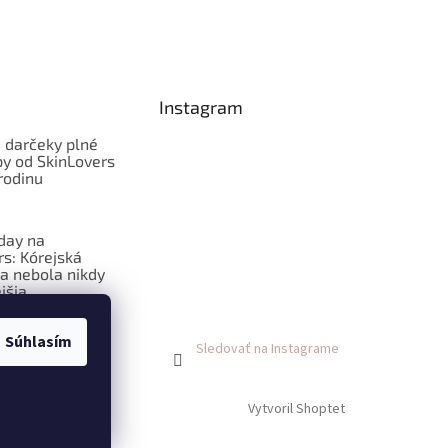
Instagram
 darčeky plné
py od SkinLovers
rodinu
iday na
rs: Kórejská
a nebola nikdy
jšia
Súhlasím
Sledovať na Instagrame
Vytvoril Shoptet