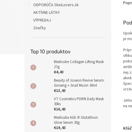
Popi
ODPORÚČA SkinLovers.sk
AKTÍVNE LÁTKY
VÝPREDAJ
Pod
Značky
Upok
je m
Príp
Top 10 produktov
vlhko
poko
Medicube Collagen Lifting Mask
anti
27g
€4,43
nej z
akné
Beauty of Joseon Revive Serum:
špec
Ginseng + Snail Mucin 30ml
vrst
€13,43
VT Cosmetics PDRN Daily Mask
Jeho
30ks
na n
€16,43
Medicube AGE-R Glutathion
Glow Serum 30g
€19,43
Kľúč