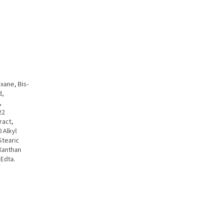
xane, Bis-
d,
,
22
ract,
 Alkyl
Stearic
 Xanthan
Edta.