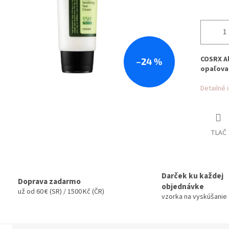
COSRX Al
–24 %
opaľova
Detailné 
TLAČ
Darček ku každej
Doprava zadarmo
objednávke
už od 60 € (SR) / 1500 Kč (ČR)
vzorka na vyskúšanie