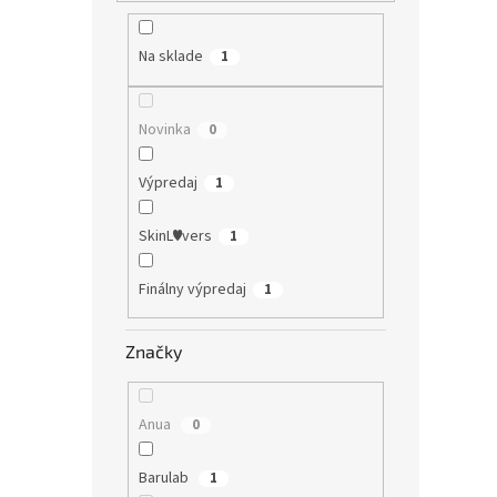
Na sklade
1
Novinka
0
Výpredaj
1
SkinL♥vers
1
Finálny výpredaj
1
Značky
Anua
0
Barulab
1