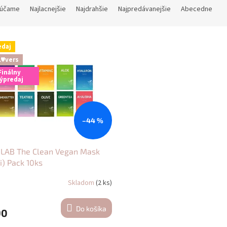
účame
Najlacnejšie
Najdrahšie
Najpredávanejšie
Abecedne
edaj
L♥vers
Finálny
ýpredaj
–44 %
LAB The Clean Vegan Mask
i) Pack 10ks
Skladom
(2 ks)
Do košíka
90