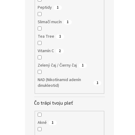
Peptidy
1
Slimačí mucín
1
Tea Tree
1
Vitamín C
2
Zelený čaj / Čierny čaj
1
NAD (Nikotínamid adenín
1
dinukleotid)
Čo trápi tvoju pleť
Akné
1