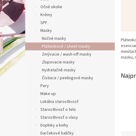
Očné okolie
Krémy
SPF
Masky
Nočné masky
Plátenko
esenciam
Plátienkové / sheet masky
minútach
Zmývacie / wash-off masky
masku, n
Zlupovacie masky
Hydratačné masky
Najpr
Čistiace / peelingové masky
Pery
Make-up
Lokálna starostlivosť
Starostlivosť o telo
Starostlivosť o vlasy
Doplnky a knihy
Darčekové balíčky
R