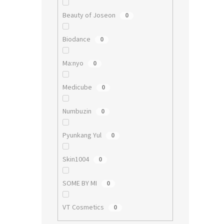
Beauty of Joseon
0
Biodance
0
Ma:nyo
0
Medicube
0
Numbuzin
0
Pyunkang Yul
0
Skin1004
0
SOME BY MI
0
VT Cosmetics
0