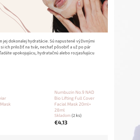
m jej dokonalej hydratácie. Sú napustené výživnými
i ich priložiť na tvár, nechať pôsobiť a už po pár
 hľadáte upokojujúcu, hydratačnú alebo rozjasňujúcu
Numbuzin No.9 NAD
iar
Bio Lifting Full Cover
 Mask
Facial Mask 20ml+
28ml
Skladom
(2 ks)
€4,13