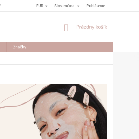
EUR
Slovenčina
NY OSOBNÝCH ÚDAJOV
REKLAMAČNÉ PODMIENKY
Prihlásenie
ODSTÚPENIE OD
NÁKUPNÝ
Prázdny košík
KOŠÍK
J
Značky