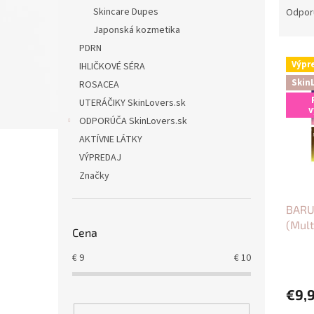
a
Skincare Dupes
Odpor
d
Japonská kozmetika
e
PDRN
V
n
Výpr
IHLIČKOVÉ SÉRA
ý
i
Skin
ROSACEA
p
e
i
p
UTERÁČIKY SkinLovers.sk
v
s
r
ODPORÚČA SkinLovers.sk
p
o
AKTÍVNE LÁTKY
r
d
VÝPREDAJ
o
u
Značky
d
k
u
t
BARU
k
o
(Mult
t
v
Cena
o
v
€
9
€
10
€9,