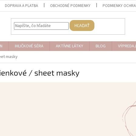
DOPRAVA A PLATBA
OBCHODNÉ PODMIENKY
PODMIENKY OCHRA
HĽADAŤ
N
IHLIČKOVÉ SÉRA
AKTÍVNE LÁTKY
BLOG
VÝPREDA
heet masky
ienkové / sheet masky