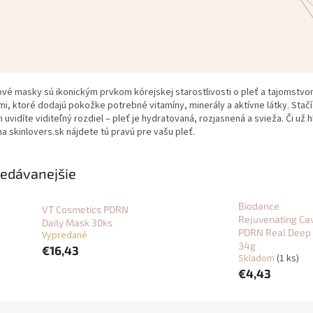
vé masky sú ikonickým prvkom kórejskej starostlivosti o pleť a tajomstvo
i, ktoré dodajú pokožke potrebné vitamíny, minerály a aktívne látky. Stačí s
 uvidíte viditeľný rozdiel – pleť je hydratovaná, rozjasnená a svieža. Či už
a skinlovers.sk nájdete tú pravú pre vašu pleť.
edávanejšie
Biodance
VT Cosmetics PDRN
Rejuvenating Cav
Daily Mask 30ks
PDRN Real Deep
Vypredané
34g
€16,43
Skladom
(1 ks)
€4,43