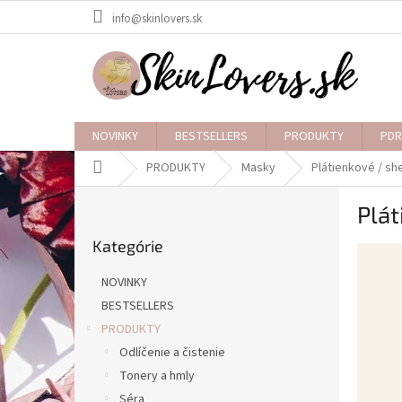
Prejsť
info@skinlovers.sk
na
obsah
NOVINKY
BESTSELLERS
PRODUKTY
PDR
Domov
PRODUKTY
Masky
Plátienkové / s
B
Plát
o
Preskočiť
č
Kategórie
kategórie
n
ý
NOVINKY
p
BESTSELLERS
a
PRODUKTY
n
e
Odlíčenie a čistenie
l
Tonery a hmly
Séra