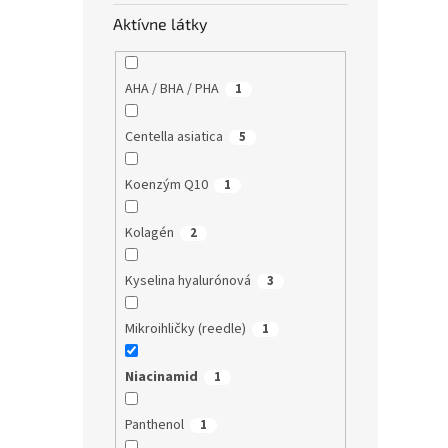
Aktívne látky
AHA / BHA / PHA
1
Centella asiatica
5
Koenzým Q10
1
Kolagén
2
Kyselina hyalurónová
3
Mikroihličky (reedle)
1
Niacinamid
1
Panthenol
1