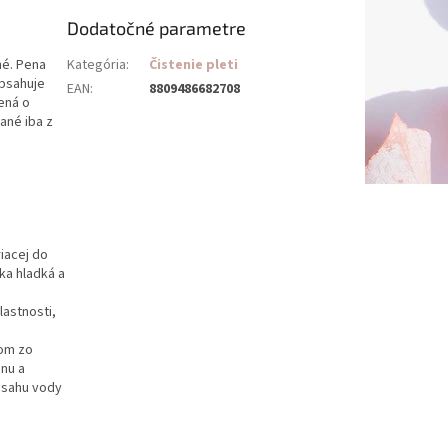
Dodatočné parametre
né. Pena
Kategória
:
Čistenie pleti
Obsahuje
EAN
:
8809486682708
ená o
ané iba z
riacej do
ka hladká a
lastnosti,
dom zo
énu a
obsahu vody