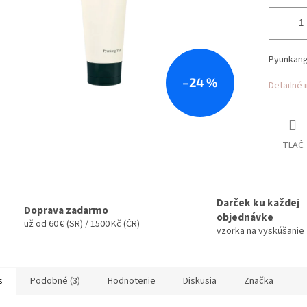
Pyunkang 
–24 %
Detailné 
TLAČ
Darček ku každej
Doprava zadarmo
objednávke
už od 60 € (SR) / 1500 Kč (ČR)
vzorka na vyskúšanie
s
Podobné (3)
Hodnotenie
Diskusia
Značka