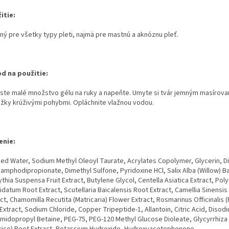
itie:
ný pre všetky typy pleti, najmä pre mastnú a aknóznu pleť.
d na použitie:
ste malé množstvo gélu na ruky a napeňte. Umyte si tvár jemným masírova
žky krúživými pohybmi. Opláchnite vlažnou vodou.
enie:
fied Water, Sodium Methyl Oleoyl Taurate, Acrylates Copolymer, Glycerin, 
amphodipropionate, Dimethyl Sulfone, Pyridoxine HCl, Salix Alba (Willow) Ba
thia Suspensa Fruit Extract, Butylene Glycol, Centella Asiatica Extract, Po
datum Root Extract, Scutellaria Baicalensis Root Extract, Camellia Sinensis
ct, Chamomilla Recutita (Matricaria) Flower Extract, Rosmarinus Officinalis
Extract, Sodium Chloride, Copper Tripeptide-1, Allantoin, Citric Acid, Disod
midopropyl Betaine, PEG-75, PEG-120 Methyl Glucose Dioleate, Glycyrrhiza