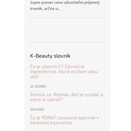
Super pomer cena výkonVeľmi príjemný
kremík, určite si...
K-Beauty slovník
Čo je vitamín C? Zázračná
ingrediencia, ktorá rozžiari vašu
pleť
12.10.2025
Retinol vs. Retinal: Aký je rozdiel a
ktorý si vybrať?
14.9.2025
Čo je PDRN? Lososové spermie v
kórejskej kozmetike