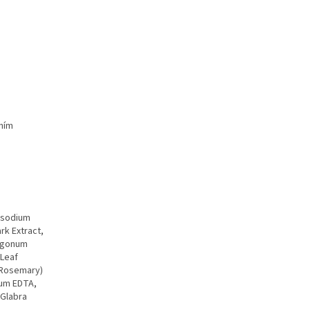
ním
Disodium
rk Extract,
lygonum
 Leaf
 (Rosemary)
ium EDTA,
 Glabra