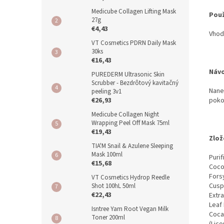
Medicube Collagen Lifting Mask
Použ
27g
€4,43
Vhod
VT Cosmetics PDRN Daily Mask
30ks
€16,43
Návo
PUREDERM Ultrasonic Skin
Scrubber - Bezdrôtový kavitačný
Nane
peeling 3v1
€26,93
poko
Medicube Collagen Night
Wrapping Peel Off Mask 75ml
€19,43
Zlož
TIA'M Snail & Azulene Sleeping
Mask 100ml
Puri
€15,68
Coco
Forsy
VT Cosmetics Hydrop Reedle
Cuspi
Shot 100hL 50ml
€22,43
Extra
Leaf 
Isntree Yam Root Vegan Milk
Coca
Toner 200ml