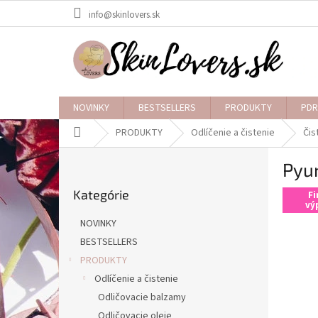
Prejsť
info@skinlovers.sk
na
obsah
NOVINKY
BESTSELLERS
PRODUKTY
PDR
Domov
PRODUKTY
Odlíčenie a čistenie
Čis
B
Pyu
o
Preskočiť
č
Kategórie
kategórie
Fi
n
vý
ý
NOVINKY
p
BESTSELLERS
a
PRODUKTY
n
e
Odlíčenie a čistenie
l
Odličovacie balzamy
Odličovacie oleje