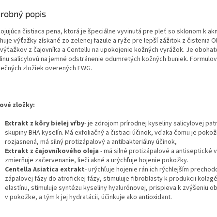
robný popis
ojujúca čistiaca pena, ktorá je špeciálne vyvinutá pre pleť so sklonom k ak
huje výťažky získané zo zelenej fazule a ryže pre lepší zážitok z čistenia 
výťažkov z čajovníka a Centellu na upokojenie kožných vyrážok. Je obohat
linu salicylovú na jemné odstránenie odumretých kožných buniek. Formulov
ečných zložiek overených EWG.
ové zložky:
Extrakt z kôry bielej vŕby
- je zdrojom prírodnej kyseliny salicylovej pat
skupiny BHA kyselín. Má exfoliačný a čistiaci účinok, vďaka čomu je pokož
rozjasnená, má silný protizápalový a antibakteriálny účinok,
Extrakt z čajovníkového oleja
- má silné protizápalové a antiseptické v
zmierňuje začervenanie, lieči akné a urýchľuje hojenie pokožky.
Centella Asiatica extrakt
- urýchľuje hojenie rán ich rýchlejším precho
zápalovej fázy do atrofickej fázy, stimuluje fibroblasty k produkcii kolag
elastínu, stimuluje syntézu kyseliny hyalurónovej, prispieva k zvýšeniu 
v pokožke, a tým k jej hydratácii, účinkuje ako antioxidant.