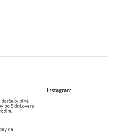
Instagram
 darčeky plné
py od SkinLovers
rodinu
iday na