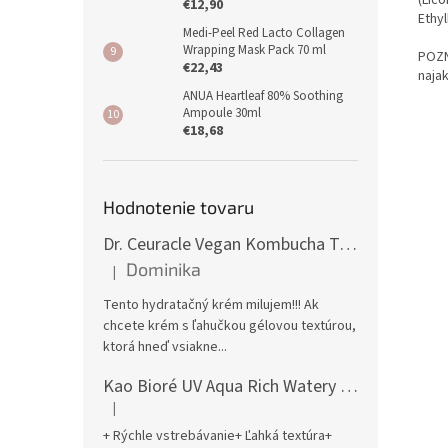
(Lic
€12,90
Ethy
Medi-Peel Red Lacto Collagen
Wrapping Mask Pack 70 ml
POZN
€22,43
naja
ANUA Heartleaf 80% Soothing
Ampoule 30ml
€18,68
Hodnotenie tovaru
Dr. Ceuracle Vegan Kombucha Tea Gel Cream 75g
Dominika
|
Hodnotenie produktu je 5 z 5 hviezdičiek.
Tento hydratačný krém milujem!!! Ak
chcete krém s ľahučkou gélovou textúrou,
ktorá hneď vsiakne...
Kao Bioré UV Aqua Rich Watery Essence Sunscreen SPF50+ PA++++ 70g
|
Hodnotenie produktu je 5 z 5 hviezdičiek.
+ Rýchle vstrebávanie+ Ľahká textúra+