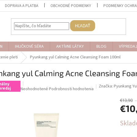
DOPRAVA A PLATBA
OBCHODNÉ PODMIENKY
PODMIENKY OCHRA
HĽADAŤ
N
IHLIČKOVÉ SÉRA
AKTÍVNE LÁTKY
BLOG
VÝPREDA
tenie pleti
Pyunkang yul Calming Acne Cleansing Foam 100ml
nkang yul Calming Acne Cleansing Fo
nálny
Značka:
Pyunkang Yu
predaj
Priemerné
Neohodnotené
Podrobnosti hodnotenia
hodnotenie
produktu
€13,90
€10
je
0,0
z
Jednotk
Skla
5
cena:
hviezdičiek.