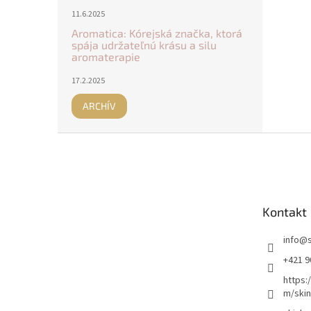
11.6.2025
Aromatica: Kórejská značka, ktorá
spája udržateľnú krásu a silu
aromaterapie
17.2.2025
ARCHÍV
Z
á
p
ä
t
Kontakt
i
e
info
@
+421 9
https:
m/skin