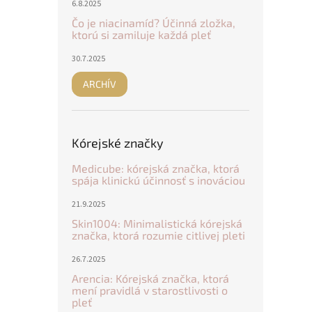
6.8.2025
Čo je niacinamíd? Účinná zložka,
ktorú si zamiluje každá pleť
30.7.2025
ARCHÍV
Kórejské značky
Medicube: kórejská značka, ktorá
spája klinickú účinnosť s inováciou
21.9.2025
Skin1004: Minimalistická kórejská
značka, ktorá rozumie citlivej pleti
26.7.2025
Arencia: Kórejská značka, ktorá
mení pravidlá v starostlivosti o
pleť