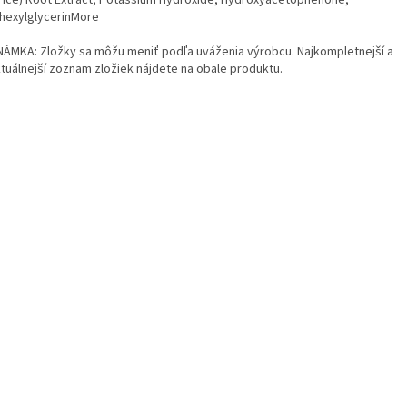
orice) Root Extract, Potassium Hydroxide, Hydroxyacetophenone,
lhexylglycerinMore
ÁMKA: Zložky sa môžu meniť podľa uváženia výrobcu. Najkompletnejší a
ktuálnejší zoznam zložiek nájdete na obale produktu.