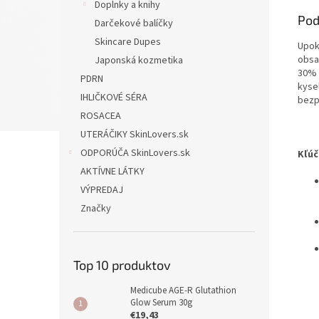
Doplnky a knihy
Pod
Darčekové balíčky
Skincare Dupes
Upok
obsa
Japonská kozmetika
30% 
PDRN
kyse
IHLIČKOVÉ SÉRA
bezp
ROSACEA
UTERÁČIKY SkinLovers.sk
ODPORÚČA SkinLovers.sk
Kľúč
AKTÍVNE LÁTKY
VÝPREDAJ
Značky
Top 10 produktov
Medicube AGE-R Glutathion
Glow Serum 30g
€19,43