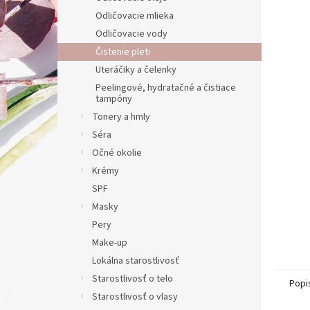
Odličovacie mlieka
Odličovacie vody
Čistenie pleti
Uteráčiky a čelenky
Peelingové, hydratačné a čistiace
tampóny
Tonery a hmly
Séra
Očné okolie
Krémy
SPF
Masky
Pery
Make-up
Lokálna starostlivosť
Starostlivosť o telo
Popi
Starostlivosť o vlasy