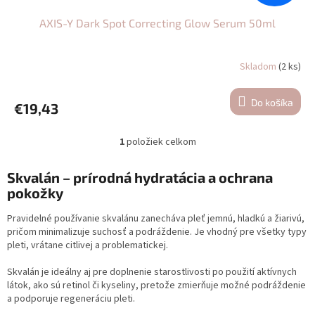
AXIS-Y Dark Spot Correcting Glow Serum 50ml
Skladom
(2 ks)
Priemerné
hodnotenie
produktu
Do košíka
€19,43
je
5,0
z
1
položiek celkom
O
5
v
hviezdičiek.
l
Skvalán – prírodná hydratácia a ochrana
á
pokožky
d
a
Pravidelné používanie skvalánu zanecháva pleť jemnú, hladkú a žiarivú,
c
pričom minimalizuje suchosť a podráždenie. Je vhodný pre všetky typy
i
pleti, vrátane citlivej a problematickej.
e
p
Skvalán je ideálny aj pre doplnenie starostlivosti po použití aktívnych
r
látok, ako sú retinol či kyseliny, pretože zmierňuje možné podráždenie
v
a podporuje regeneráciu pleti.
k