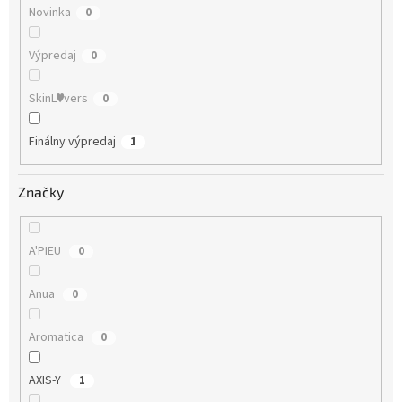
Novinka
0
Výpredaj
0
SkinL♥vers
0
Finálny výpredaj
1
Značky
A'PIEU
0
Anua
0
Aromatica
0
AXIS-Y
1