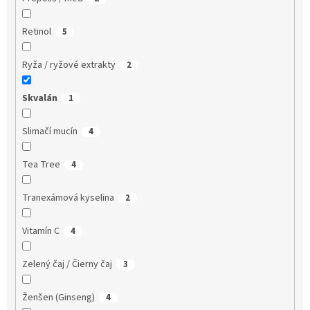
Retinol
5
Ryža / ryžové extrakty
2
Skvalán
1
Slimačí mucín
4
Tea Tree
4
Tranexámová kyselina
2
Vitamín C
4
Zelený čaj / Čierny čaj
3
Ženšen (Ginseng)
4