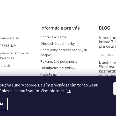
Informácie pre vás
BLOG
Doprava a platba
Vianočné
skinlovers.sk
krásy: Ti
Obchodné podmienky
07 515 429
pre celú 
Podmienky ochrany osobných
//www.facebook.co
údajov
19.11.2025
lovers.sk
Reklamačné podmienky
Black Fr
vers.sk
SkinLove
Odstúpenie od zmluvy
kozmetik
Napíšte nám
dostupne
Kontakty
1.11.2025
oužíva súbory cookie. Ďalším prechádzaním tohto webu
úhlas s ich používaním. Viac informácií
tu
.
ie