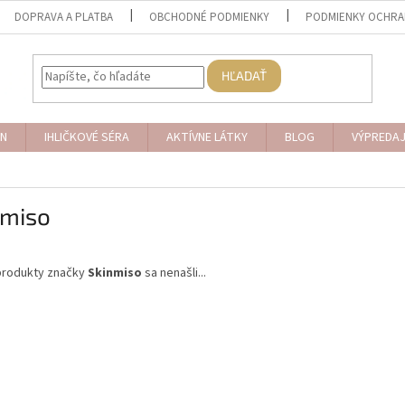
DOPRAVA A PLATBA
OBCHODNÉ PODMIENKY
PODMIENKY OCHRA
HĽADAŤ
N
IHLIČKOVÉ SÉRA
AKTÍVNE LÁTKY
BLOG
VÝPREDA
nmiso
produkty značky
Skinmiso
sa nenašli...