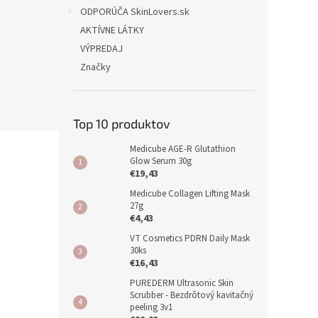
ODPORÚČA SkinLovers.sk
AKTÍVNE LÁTKY
VÝPREDAJ
Značky
Top 10 produktov
Medicube AGE-R Glutathion
Glow Serum 30g
€19,43
Medicube Collagen Lifting Mask
27g
€4,43
VT Cosmetics PDRN Daily Mask
30ks
€16,43
PUREDERM Ultrasonic Skin
Scrubber - Bezdrôtový kavitačný
peeling 3v1