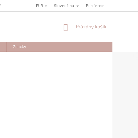
EUR
Slovenčina
NY OSOBNÝCH ÚDAJOV
REKLAMAČNÉ PODMIENKY
Prihlásenie
ODSTÚPENIE OD
NÁKUPNÝ
Prázdny košík
KOŠÍK
J
Značky