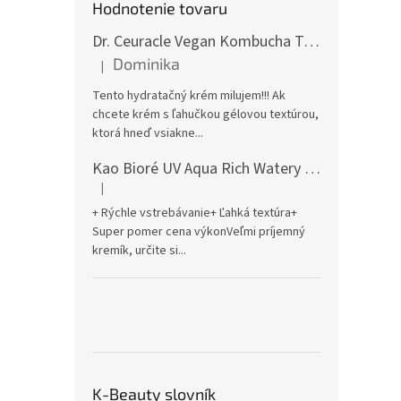
Hodnotenie tovaru
Dr. Ceuracle Vegan Kombucha Tea Gel Cream 75g
Dominika
|
Hodnotenie produktu je 5 z 5 hviezdičiek.
Tento hydratačný krém milujem!!! Ak
chcete krém s ľahučkou gélovou textúrou,
ktorá hneď vsiakne...
Kao Bioré UV Aqua Rich Watery Essence Sunscreen SPF50+ PA++++ 70g
|
Hodnotenie produktu je 5 z 5 hviezdičiek.
+ Rýchle vstrebávanie+ Ľahká textúra+
Super pomer cena výkonVeľmi príjemný
kremík, určite si...
K-Beauty slovník