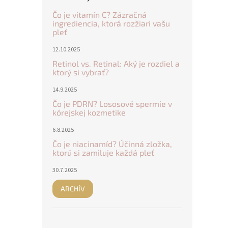
Čo je vitamín C? Zázračná
ingrediencia, ktorá rozžiari vašu
pleť
12.10.2025
Retinol vs. Retinal: Aký je rozdiel a
ktorý si vybrať?
14.9.2025
Čo je PDRN? Lososové spermie v
kórejskej kozmetike
6.8.2025
Čo je niacinamíd? Účinná zložka,
ktorú si zamiluje každá pleť
30.7.2025
ARCHÍV