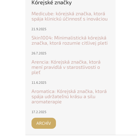
Kórejské značky
Medicube: kórejská značka, ktorá
spája klinickú účinnosť s inováciou
21.9.2025
Skin1004: Minimalistická kórejská
značka, ktorá rozumie citlivej pleti
26.7.2025
Arencia: Kórejská značka, ktorá
mení pravidlá v starostlivosti o
pleť
11.6.2025
Aromatica: Kórejská značka, ktorá
spája udržateľnú krásu a silu
aromaterapie
17.2.2025
ARCHÍV