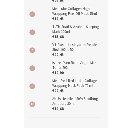
€26,93
Medicube Collagen Night
Wrapping Peel Off Mask 75ml
€19,43
TIA'M Snail & Azulene Sleeping
Mask 100ml
€15,68
VT Cosmetics Hydrop Reedle
Shot 100hL 50ml
€22,43
Isntree Yam Root Vegan Milk
Toner 200ml
€12,90
Medi-Peel Red Lacto Collagen
Wrapping Mask Pack 70 ml
€22,43
ANUA Heartleaf 80% Soothing
Ampoule 30ml
€18,68