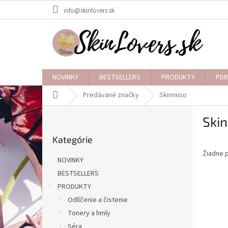
Prejsť
info@skinlovers.sk
na
obsah
NOVINKY
BESTSELLERS
PRODUKTY
PDR
Domov
Predávané značky
Skinmiso
B
Ski
o
Preskočiť
č
Kategórie
kategórie
n
Žiadne 
ý
NOVINKY
p
BESTSELLERS
a
PRODUKTY
n
e
Odlíčenie a čistenie
l
Tonery a hmly
Séra