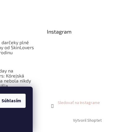
Instagram
 darčeky plné
py od SkinLovers
rodinu
iday na
rs: Kórejská
a nebola nikdy
jšia
Súhlasím
Sledovať na Instagrame
Vytvoril Shoptet