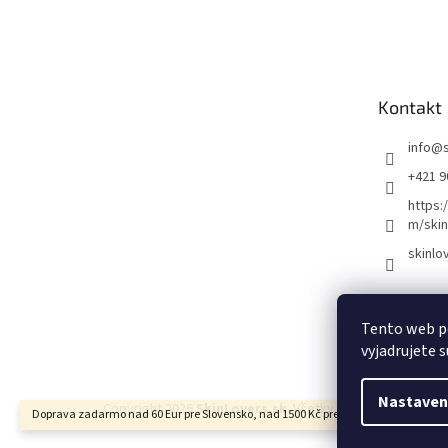
Z
á
p
ä
t
Kontakt
i
e
info
@
+421 9
https:
m/skin
skinlo
Tento web p
vyjadrujete s
Nastaven
Copyright 2026
SkinLovers.sk
. Všetky práva vyhradené.
Doprava zadarmo nad 60 Eur pre Slovensko, nad 1500 Kč pre Českú republiku.