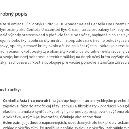
robný popis
ajte si omladzujúci dotyk Purito SOUL Wonder Releaf Centella Eye Cream U
tým známy ako Centella Unscented Eye Cream, teraz prebalený tak, aby p
nalé výhody starostlivosti o pleť. Zloženie bez vône, naplnené cicou na hyd
ojenie pokožky, spolu so štyrmi druhmi peptidov na oživenie pokožky, sa
rásky, opuchy a tmavé kruhy okolo očí. Po aplikácii rýchlo upokojuje a redu
livom očnom okolí, poskytuje okamžitý komfort a viditeľne revitalizovaný v
a svojej luxusnej bohatosti a textúre mäkkej na dotyk očný krém zvyšuje ela
žky, zachováva vlhkosť a upokojuje pre väčšie pohodlie a zaisťuje zdravú a
účové zložky:
Centella Asiatica extrakt
- urýchľuje hojenie rán ich rýchlejším precho
zápalovej fázy do atrofickej fázy, stimuluje fibroblasty k produkcii kolag
elastínu, stimuluje syntézu kyseliny hyalurónovej, prispieva k zvýšeniu 
v pokožke, a tým k jej hydratácii, účinkuje ako antioxidant
Adenozín
- je jednou z najúčinnejších, osvedčených zložiek proti vráskam
vzhľad pokožky tým, že uvoľňuje napätie svalov a pokožky, zabraňuje tv