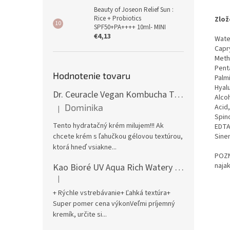
Beauty of Joseon Relief Sun :
Rice + Probiotics
Zlož
SPF50+PA++++ 10ml- MINI
€4,13
Wate
Capry
Meth
Pent
Hodnotenie tovaru
Palm
Hyal
Dr. Ceuracle Vegan Kombucha Tea Gel Cream 75g
Alcoh
Dominika
Acid
|
Hodnotenie produktu je 5 z 5 hviezdičiek.
Spin
Tento hydratačný krém milujem!!! Ak
EDTA,
chcete krém s ľahučkou gélovou textúrou,
Sinen
ktorá hneď vsiakne...
POZN
naja
Kao Bioré UV Aqua Rich Watery Essence Sunscreen SPF50+ PA++++ 70g
|
Hodnotenie produktu je 5 z 5 hviezdičiek.
+ Rýchle vstrebávanie+ Ľahká textúra+
Super pomer cena výkonVeľmi príjemný
kremík, určite si...