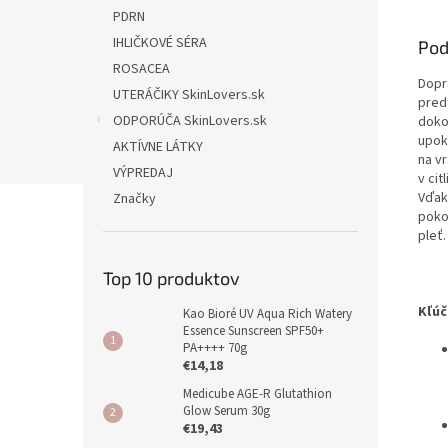
PDRN
IHLIČKOVÉ SÉRA
Pod
ROSACEA
Dopr
UTERÁČIKY SkinLovers.sk
pred
ODPORÚČA SkinLovers.sk
doko
upok
AKTÍVNE LÁTKY
na v
VÝPREDAJ
v cit
Vďak
Značky
poko
pleť.
Top 10 produktov
Kľ
Kao Bioré UV Aqua Rich Watery
Essence Sunscreen SPF50+
PA++++ 70g
€14,18
Medicube AGE-R Glutathion
Glow Serum 30g
€19,43