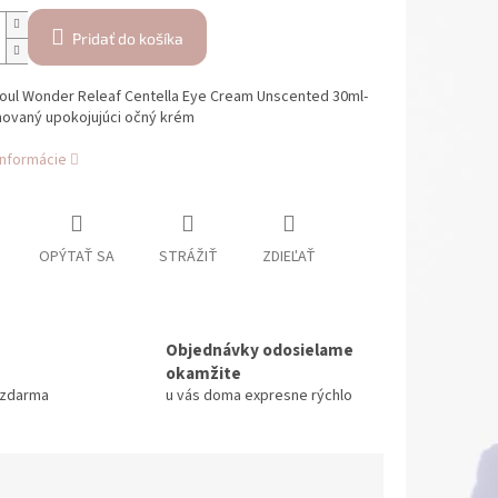
Pridať do košíka
eoul Wonder Releaf Centella Eye Cream Unscented 30ml-
ovaný upokojujúci očný krém
informácie
OPÝTAŤ SA
STRÁŽIŤ
ZDIEĽAŤ
Objednávky odosielame
okamžite
 zdarma
u vás doma expresne rýchlo