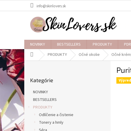
Prejsť
info@skinlovers.sk
na
obsah
NOVINKY
BESTSELLERS
PRODUKTY
PDR
Domov
PRODUKTY
Očné okolie
Očné krém
B
Pur
o
Preskočiť
č
Kategórie
kategórie
Výpred
n
ý
NOVINKY
p
BESTSELLERS
a
PRODUKTY
n
e
Odlíčenie a čistenie
l
Tonery a hmly
Séra