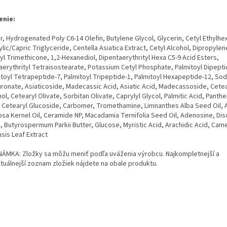
enie:
r, Hydrogenated Poly C6-14 Olefin, Butylene Glycol, Glycerin, Cetyl Ethylhe
lic/Capric Triglyceride, Centella Asiatica Extract, Cetyl Alcohol, Dipropylen
yl Trimethicone, 1,2-Hexanediol, Dipentaerythrityl Hexa C5-9 Acid Esters,
aerythrityl Tetraisostearate, Potassium Cetyl Phosphate, Palmitoyl Dipepti
itoyl Tetrapeptide-7, Palmitoyl Tripeptide-1, Palmitoyl Hexapeptide-12, So
uronate, Asiaticoside, Madecassic Acid, Asiatic Acid, Madecassoside, Cetea
ol, Cetearyl Olivate, Sorbitan Olivate, Caprylyl Glycol, Palmitic Acid, Panthe
, Cetearyl Glucoside, Carbomer, Tromethamine, Limnanthes Alba Seed Oil, 
osa Kernel Oil, Ceramide NP, Macadamia Ternifolia Seed Oil, Adenosine, Di
 Butyrospermum Parkii Butter, Glucose, Myristic Acid, Arachidic Acid, Came
sis Leaf Extract
ÁMKA: Zložky sa môžu meniť podľa uváženia výrobcu. Najkompletnejší a
ktuálnejší zoznam zložiek nájdete na obale produktu.