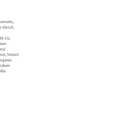
xanoate,
e Glycol,
de-10,
dium
ryl
nol, Stearic
Argania
sodium
llia