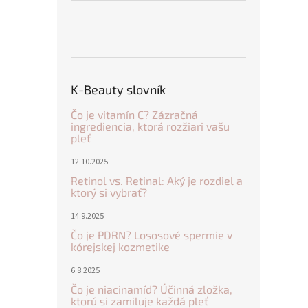
K-Beauty slovník
Čo je vitamín C? Zázračná
ingrediencia, ktorá rozžiari vašu
pleť
12.10.2025
Retinol vs. Retinal: Aký je rozdiel a
ktorý si vybrať?
14.9.2025
Čo je PDRN? Lososové spermie v
kórejskej kozmetike
6.8.2025
Čo je niacinamíd? Účinná zložka,
ktorú si zamiluje každá pleť