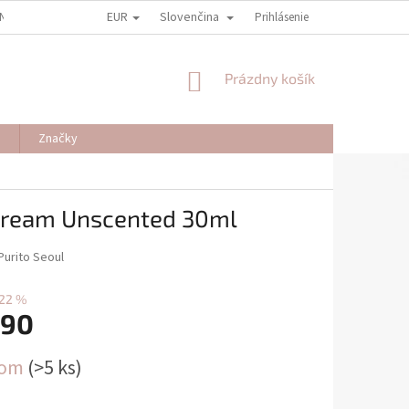
EUR
Slovenčina
NY OSOBNÝCH ÚDAJOV
REKLAMAČNÉ PODMIENKY
Prihlásenie
ODSTÚPENIE OD
NÁKUPNÝ
Prázdny košík
KOŠÍK
J
Značky
 Cream Unscented 30ml
Purito Seoul
22 %
,90
ová
dom
(>5 ks)