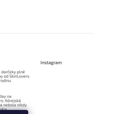
Instagram
 darčeky plné
py od SkinLovers
rodinu
iday na
rs: Kórejská
a nebola nikdy
jšia