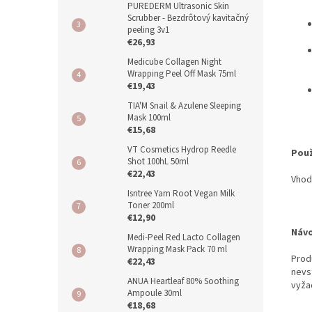
PUREDERM Ultrasonic Skin
Scrubber - Bezdrôtový kavitačný
peeling 3v1
€26,93
Medicube Collagen Night
Wrapping Peel Off Mask 75ml
€19,43
TIA'M Snail & Azulene Sleeping
Mask 100ml
€15,68
VT Cosmetics Hydrop Reedle
Použ
Shot 100hL 50ml
€22,43
Vhod
Isntree Yam Root Vegan Milk
Toner 200ml
€12,90
Návo
Medi-Peel Red Lacto Collagen
Wrapping Mask Pack 70 ml
Prod
€22,43
nevs
ANUA Heartleaf 80% Soothing
vyžad
Ampoule 30ml
€18,68