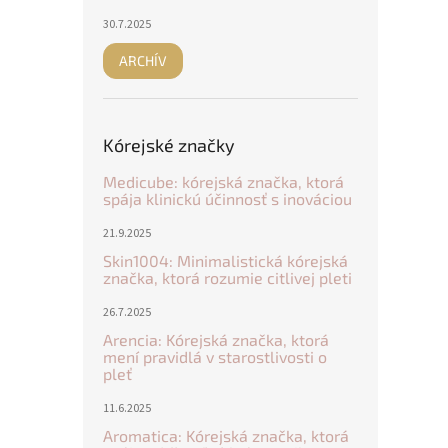
30.7.2025
ARCHÍV
Kórejské značky
Medicube: kórejská značka, ktorá
spája klinickú účinnosť s inováciou
21.9.2025
Skin1004: Minimalistická kórejská
značka, ktorá rozumie citlivej pleti
26.7.2025
Arencia: Kórejská značka, ktorá
mení pravidlá v starostlivosti o
pleť
11.6.2025
Aromatica: Kórejská značka, ktorá