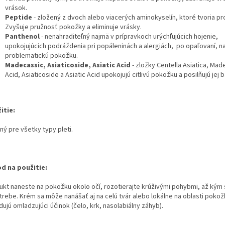
vrások.
Peptide
- zložený z dvoch alebo viacerých aminokyselín, ktoré tvoria pr
Zvyšuje pružnosť pokožky a eliminuje vrásky.
Panthenol
- nenahraditeľný najmä v prípravkoch urýchľujúcich hojenie,
upokojujúcich podráždenia pri popáleninách a alergiách, po opaľovaní, n
problematickú pokožku.
Madecassic, Asiaticoside, Asiatic Acid
- zložky Centella Asiatica, Mad
Acid, Asiaticoside a Asiatic Acid upokojujú citlivú pokožku a posilňujú jej b
itie:
ný pre všetky typy pleti.
d na použitie:
ukt naneste na pokožku okolo očí, rozotierajte krúživými pohybmi, až kým 
trebe. Krém sa môže nanášať aj na celú tvár alebo lokálne na oblasti pokožk
ujú omladzujúci účinok (čelo, krk, nasolabiálny záhyb).