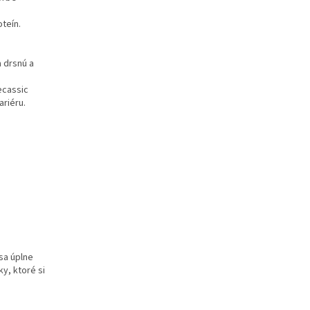
oteín.
a drsnú a
ecassic
ariéru.
sa úplne
y, ktoré si