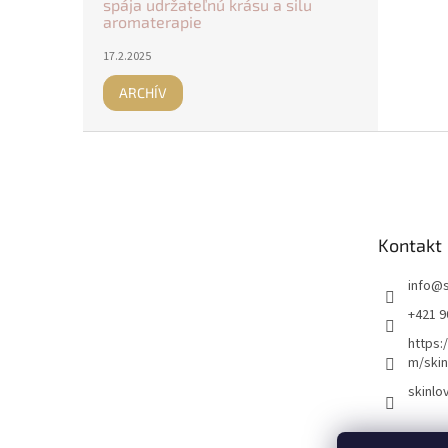
spája udržateľnú krásu a silu
aromaterapie
17.2.2025
ARCHÍV
Z
á
p
ä
t
Kontakt
i
e
info
@
+421 9
https:
m/skin
skinlo