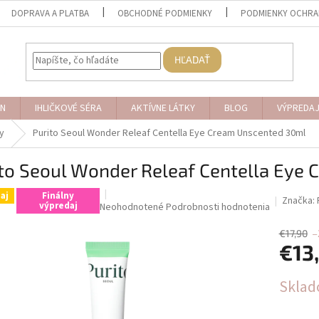
DOPRAVA A PLATBA
OBCHODNÉ PODMIENKY
PODMIENKY OCHRA
HĽADAŤ
N
IHLIČKOVÉ SÉRA
AKTÍVNE LÁTKY
BLOG
VÝPREDA
y
Purito Seoul Wonder Releaf Centella Eye Cream Unscented 30ml
ito Seoul Wonder Releaf Centella Eye
aj
Finálny
Značka:
výpredaj
Priemerné
Neohodnotené
Podrobnosti hodnotenia
hodnotenie
produktu
€17,90
–
€13
je
0,0
z
Jednotk
Skla
5
cena:
hviezdičiek.