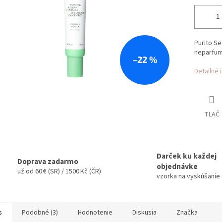
Purito S
neparfum
–22 %
Detailné 
TLAČ
Darček ku každej
Doprava zadarmo
objednávke
už od 60 € (SR) / 1500 Kč (ČR)
vzorka na vyskúšanie
s
Podobné (3)
Hodnotenie
Diskusia
Značka