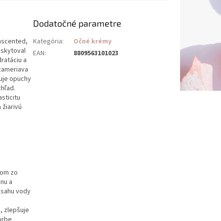
Dodatočné parametre
nscented,
Kategória
:
Očné krémy
oskytoval
EAN
:
8809563101023
ratáciu a
 zameriava
kuje opuchy
zhľad.
sticitu
 žiarivú
dom zo
énu a
obsahu vody
, zlepšuje
orbe